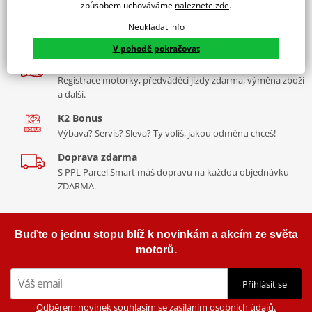
díly, to vše v Praze a Liberci
způsobem uchováváme
naleznete zde
.
Více než 30 let zkušeností
Neukládat info
Za řídítky motorek, v servisu i prodeji moto vybavení
V pohodě pokračovat
Nadstandardní služby
Registrace motorky, předváděcí jízdy zdarma, výměna zboží
a další.
K2 Bonus
Výbava? Servis? Sleva? Ty volíš, jakou odměnu chceš!
Doprava zdarma
S PPL Parcel Smart máš dopravu na každou objednávku
ZDARMA.
Buďte o jednu stopu blíž k novinkám a akcím ze světa
motorů.
Přihlásit se
Odběrem novinek souhlasím se zasíláním osobních údajů.