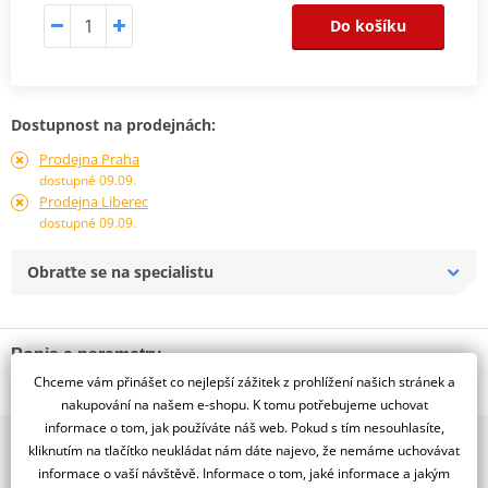
Do košíku
Dostupnost na prodejnách:
Prodejna Praha
dostupné 09.09.
Prodejna Liberec
dostupné 09.09.
Obraťte se na specialistu
Popis a parametry
Chceme vám přinášet co nejlepší zážitek z prohlížení našich stránek a
Jsme autorizovaný
nakupování na našem e-shopu. K tomu potřebujeme uchovat
dealer značky WINDEROSA
informace o tom, jak používáte náš web. Pokud s tím nesouhlasíte,
2x multibrand showroom
Těsnění víka zapalování Winderosa.
kliknutím na tlačítko neukládat nám dáte najevo, že nemáme uchovávat
9 značek motocyklů, servis, oblečení, doplňky i náhradní
informace o vaší návštěvě. Informace o tom, jaké informace a jakým