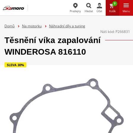
0
Prodejny
Hledat
Účet
Košík
Menu
Hledat
Domů
Na motorku
Náhradní díly a tuning
Náš kód:
P266831
Těsnění víka zapalování
WINDEROSA 816110
SLEVA 30%