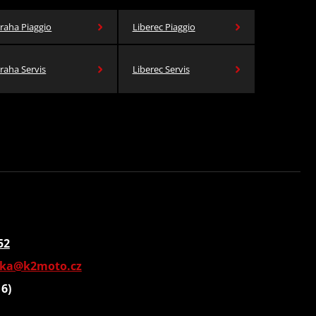
raha Piaggio
Liberec Piaggio
raha Servis
Liberec Servis
52
vka@k2moto.cz
16)