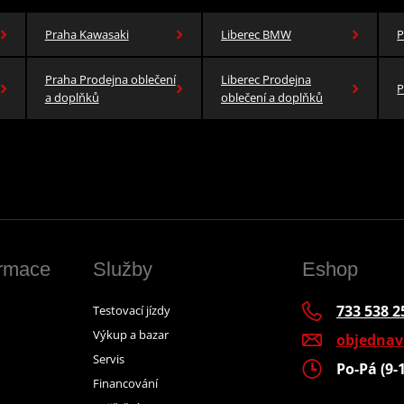
Praha Kawasaki
Liberec BMW
P
Praha Prodejna oblečení
Liberec Prodejna
P
a doplňků
oblečení a doplňků
ormace
Služby
Eshop
733 538 2
Testovací jízdy
Výkup a bazar
objedna
Servis
Po-Pá (9-
Financování