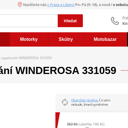
Navštivte nás
v Praze a Liberci
Po–Pá (9–18), a nově i
v sobot
Po
Hledat
Ko
Motorky
Skútry
Motobazar
a zapalování WINDEROSA 331059
ování WINDEROSA 331059
Okamžitá výměna.
Co vám
nebude, ihned vyměníme.
352 Kč
(ušetříte 106 Kč)