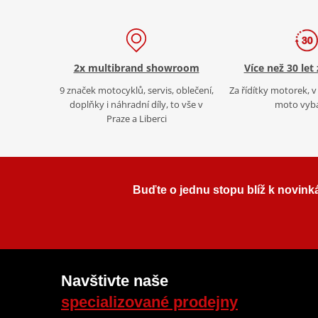
2x multibrand showroom
Více než 30 let
9 značek motocyklů, servis, oblečení,
Za řídítky motorek, v 
doplňky i náhradní díly, to vše v
moto vyb
Praze a Liberci
Buďte o jednu stopu blíž k novink
Navštivte naše
specializované prodejny