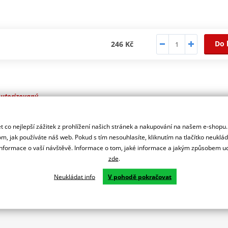
Do 
246 Kč
autorizovaný
r značky WINDEROSA
 co nejlepší zážitek z prohlížení našich stránek a nakupování na našem e-shopu
m, jak používáte náš web. Pokud s tím nesouhlasíte, kliknutím na tlačítko neuklá
formace o vaší návštěvě. Informace o tom, jaké informace a jakým způsobem
zde
.
Neukládat info
V pohodě pokračovat