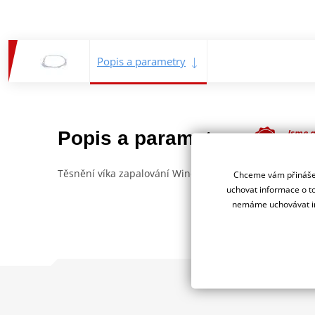
Popis a parametry
Jsme 
Popis a parametry
deale
Těsnění víka zapalování Winderosa.
Chceme vám přinášet
uchovat informace o to
nemáme uchovávat in