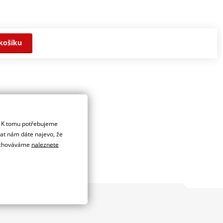
košíku
. K tomu potřebujeme
dat nám dáte najevo, že
 uchováváme
naleznete