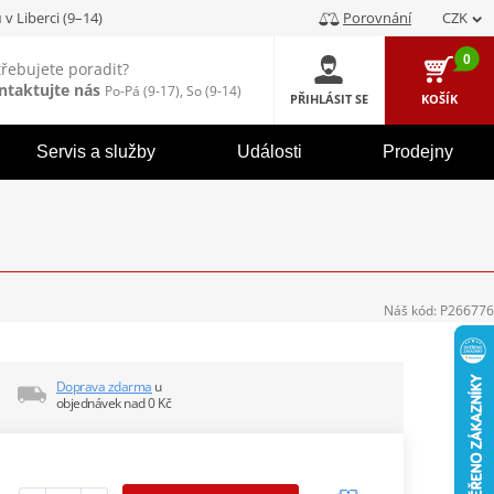
u
v Liberci (9–14)
Porovnání
CZK
0
třebujete poradit?
ntaktujte nás
Po-Pá (9-17), So (9-14)
PŘIHLÁSIT SE
KOŠÍK
Servis a služby
Události
Prodejny
Náš kód:
P266776
Doprava zdarma
u
objednávek nad 0 Kč