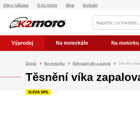
Vše o nákupu
O K2 moto
Blog
Kontakt
Výprodej
Na motorkáře
Na motorku
Domů
Na motorku
Náhradní díly a tuning
Těsnění vík
Těsnění víka zapal
SLEVA 30%