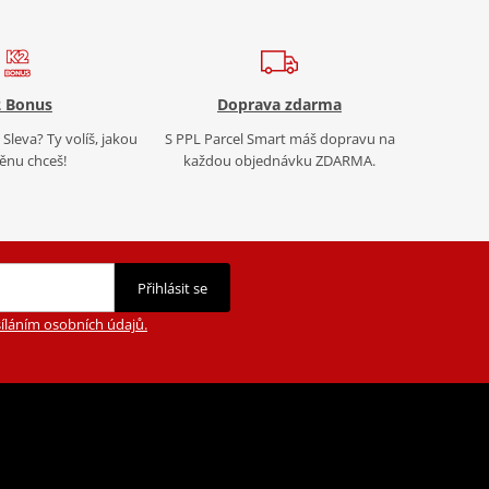
 Bonus
Doprava zdarma
Sleva? Ty volíš, jakou
S PPL Parcel Smart máš dopravu na
nu chceš!
každou objednávku ZDARMA.
Přihlásit se
íláním osobních údajů.