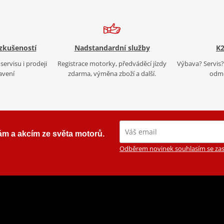
 zkušeností
Nadstandardní služby
K2
servisu i prodeji
Registrace motorky, předváděcí jízdy
Výbava? Servis? 
avení
zdarma, výměna zboží a další.
odmě
ám a akcím ze světa motorů.
Odběrem novinek souhlasím se zas