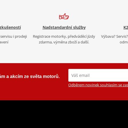
 zkušeností
Nadstandardní služby
K2
servisu i prodeji
Registrace motorky, předváděcí jízdy
Výbava? Servis? 
avení
zdarma, výměna zboží a další.
odmě
ám a akcím ze světa motorů.
Odběrem novinek souhlasím se zas