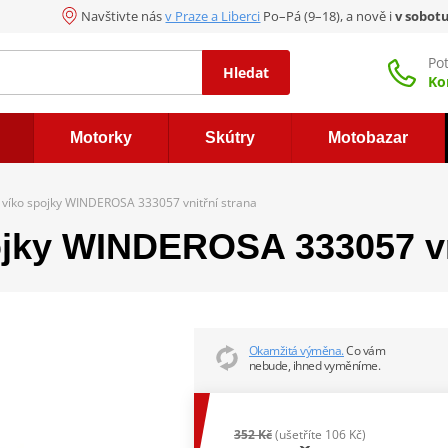
Navštivte nás
v Praze a Liberci
Po–Pá (9–18), a nově i
v sobot
Po
Hledat
Ko
Motorky
Skútry
Motobazar
 víko spojky WINDEROSA 333057 vnitřní strana
ojky WINDEROSA 333057 vn
Okamžitá výměna.
Co vám
nebude, ihned vyměníme.
352 Kč
(ušetříte 106 Kč)