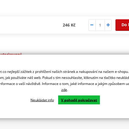
Do 
246 Kč
autorizovaný
r značky WINDEROSA
snění a ochranu proti úniku oleje.
 co nejlepší zážitek z prohlížení našich stránek a nakupování na našem e-shopu
m, jak používáte náš web. Pokud s tím nesouhlasíte, kliknutím na tlačítko neuklá
formace o vaší návštěvě. Informace o tom, jaké informace a jakým způsobem
zde
.
Neukládat info
V pohodě pokračovat