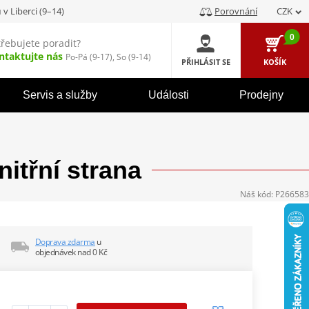
u
v Liberci (9–14)
Porovnání
CZK
0
třebujete poradit?
ntaktujte nás
Po-Pá (9-17), So (9-14)
PŘIHLÁSIT SE
KOŠÍK
Servis a služby
Události
Prodejny
itřní strana
Náš kód:
P266583
Doprava zdarma
u
objednávek nad 0 Kč