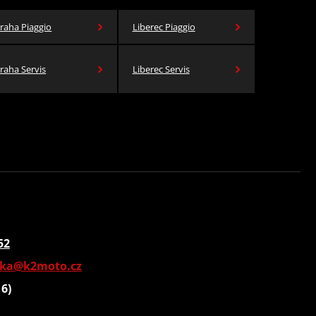
raha Piaggio
Liberec Piaggio
raha Servis
Liberec Servis
52
vka@k2moto.cz
16)