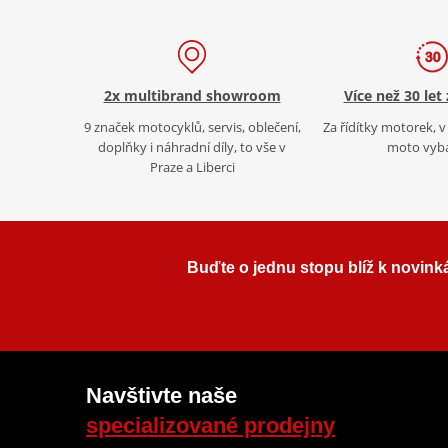
2x multibrand showroom
Více než 30 let
9 značek motocyklů, servis, oblečení,
Za řídítky motorek, v 
doplňky i náhradní díly, to vše v
moto vyb
Praze a Liberci
Buďte o jednu stopu blíž k novink
Navštivte naše
specializované prodejny