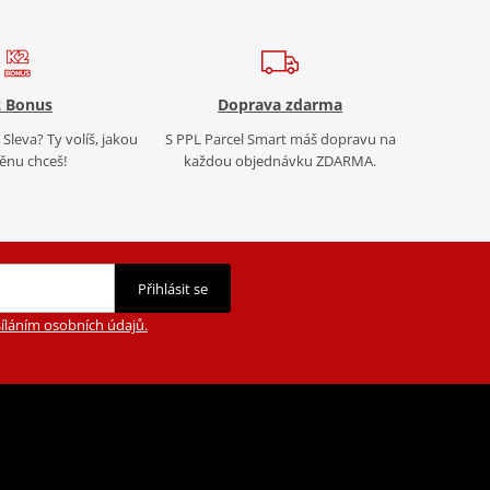
 Bonus
Doprava zdarma
Sleva? Ty volíš, jakou
S PPL Parcel Smart máš dopravu na
nu chceš!
každou objednávku ZDARMA.
Přihlásit se
íláním osobních údajů.