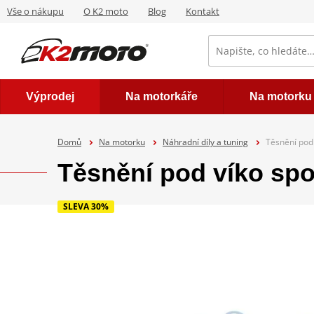
Vše o nákupu
O K2 moto
Blog
Kontakt
Výprodej
Na motorkáře
Na motorku
Domů
Na motorku
Náhradní díly a tuning
Těsnění pod
Těsnění pod víko sp
SLEVA 30%