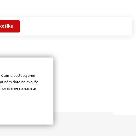
košíku
. K tomu potřebujeme
dat nám dáte najevo, že
 uchováváme
naleznete