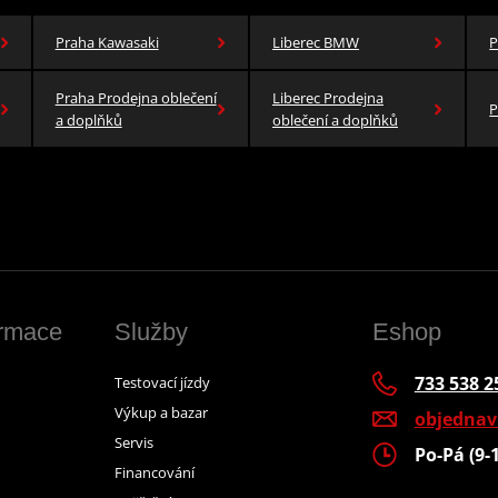
Praha Kawasaki
Liberec BMW
P
Praha Prodejna oblečení
Liberec Prodejna
P
a doplňků
oblečení a doplňků
ormace
Služby
Eshop
733 538 2
Testovací jízdy
Výkup a bazar
objedna
Servis
Po-Pá (9-
Financování