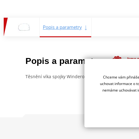
Popis a parametry
Jsme 
Popis a parametry
deale
Těsnění víka spojky Winderosa zajišťuje spolehlivé utě
Chceme vám přinášet
uchovat informace o to
nemáme uchovávat in