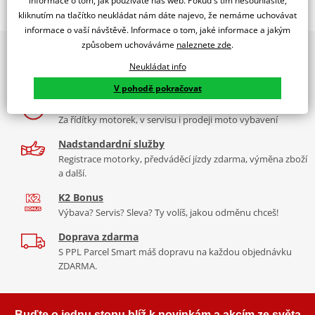
informace o tom, jak používáte náš web. Pokud s tím nesouhlasíte,
kliknutím na tlačítko neukládat nám dáte najevo, že nemáme uchovávat
LICENSE LIGHT MOD. FLASH C/BLUE
informace o vaší návštěvě. Informace o tom, jaké informace a jakým
PUIG byl založen v roce 1964 ve Španělsku. Vyrábí se ve městě
způsobem uchováváme
naleznete zde
.
2x multibrand showroom
Tabulka velikostí
Granollers poblíž Barcelony na ploše 8 000 m² v objektu, který se
9 značek motocyklů, servis, oblečení, doplňky i náhradní
Neukládat info
dělí na 3 části: komerční, odlitkovou a kovových součástek. Již 40
Jak se změřit
díly, to vše v Praze a Liberci
let se účastní nejslavnějších závodů motocyklů po celém světě. V
V pohodě pokračovat
Co když mi to nebude
naší nabídce naleznete doplňky a příslušenství například: plexi,
Více než 30 let zkušeností
padací protektory a mnoho dalšího.
Za řídítky motorek, v servisu i prodeji moto vybavení
Nadstandardní služby
Zobrazit všechny produkty
značky PUIG
Registrace motorky, předváděcí jízdy zdarma, výměna zboží
a další.
K2 Bonus
Výbava? Servis? Sleva? Ty volíš, jakou odměnu chceš!
Doprava zdarma
S PPL Parcel Smart máš dopravu na každou objednávku
ZDARMA.
Buďte o jednu stopu blíž k novinkám a akcím ze světa