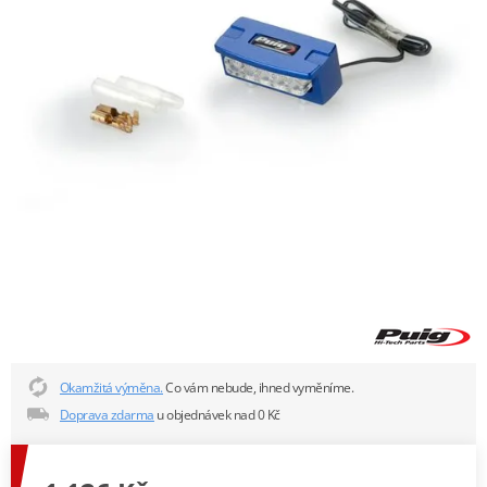
Okamžitá výměna.
Co vám nebude, ihned vyměníme.
Doprava zdarma
u objednávek nad 0 Kč