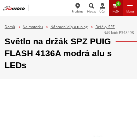
0
Prodejny
Hledat
Účet
Košík
Menu
Hledat
Domů
Na motorku
Náhradní díly a tuning
Držáky SPZ
Náš kód:
P348498
Světlo na držák SPZ PUIG
FLASH 4136A modrá alu s
LEDs