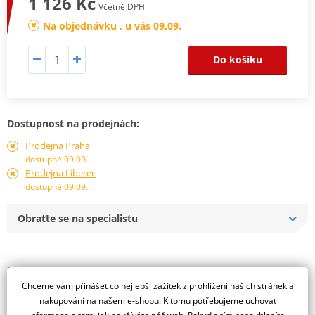
1 126 Kč
Včetně DPH
Na objednávku , u vás 09.09.
Do košíku
Dostupnost na prodejnách:
Prodejna Praha
dostupné 09.09.
Prodejna Liberec
dostupné 09.09.
Obraťte se na specialistu
Popis a parametry
Chceme vám přinášet co nejlepší zážitek z prohlížení našich stránek a
Jsme autorizovaný
nakupování na našem e-shopu. K tomu potřebujeme uchovat
O výrobci
dealer značky PUIG