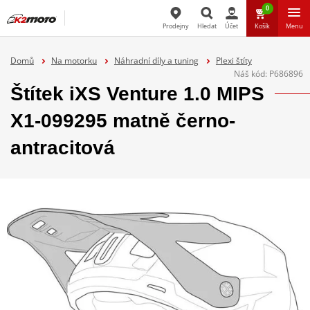
0
Prodejny
Hledat
Účet
Košík
Menu
Hledat
Domů
Na motorku
Náhradní díly a tuning
Plexi štíty
Náš kód:
P686896
Štítek iXS Venture 1.0 MIPS
X1-099295 matně černo-
antracitová