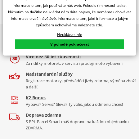
Jsme autorizovaný
informace o tom, jak používáte náš web. Pokud s tím nesouhlasíte,
O výrobci
dealer značky IXS
kliknutím na tlačítko neukládat nám dáte najevo, že nemáme uchovávat
Štítek/pík k helmě iXS – odolný a lehký doplněk helmy navržený
informace o vaší návštěvě. Informace o tom, jaké informace a jakým
pro optimalizaci ochrany a viditelnosti, který poskytuje styl a
způsobem uchováváme
naleznete zde
.
funkčnost při off‑road
2x multibrand showroom
Neukládat info
9 značek motocyklů, servis, oblečení, doplňky i náhradní
iXS je tradiční značka motocyklového oblečení a vybavení původem
V pohodě pokračovat
díly, to vše v Praze a Liberci
Tabulka velikostí
ze Švýcarska. Značka iXS staví na tradičních hodnotách, kterými
jsou švýcarskost (rozuměj kvalita a použitelnost), autentičnost
Více než 30 let zkušeností
Jak se změřit
(málokdy vidíte takové nadšence pro motorky jako v iXS), a tradice.
Za řídítky motorek, v servisu i prodeji moto vybavení
Co když mi to nebude
Produkty iXS jsou špičkou v oboru - sází na ty nejlepší materiály i
Nadstandardní služby
zpracování. Firma přinesla mnoho inovací, které si nechala
Registrace motorky, předváděcí jízdy zdarma, výměna zboží
patentovat, jejich výrobky jsou funkční a perfektně
a další.
použitelné.
Více informací o značce
K2 Bonus
Výbava? Servis? Sleva? Ty volíš, jakou odměnu chceš!
Zobrazit všechny produkty
značky IXS
Doprava zdarma
S PPL Parcel Smart máš dopravu na každou objednávku
ZDARMA.