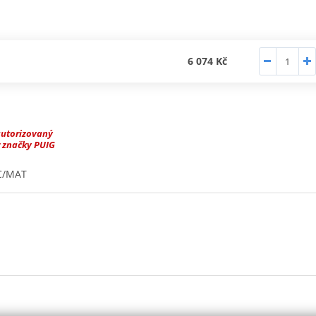
6 074 Kč
autorizovaný
 značky PUIG
C/MAT