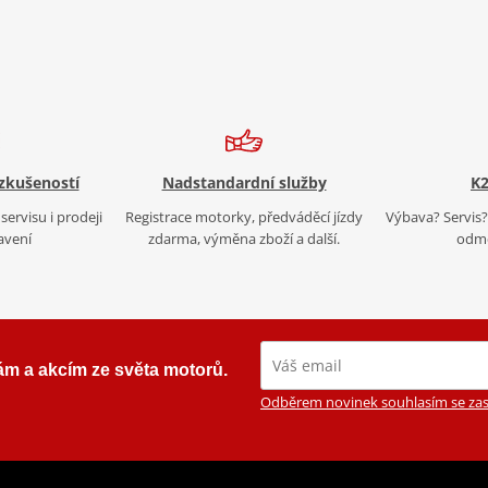
 zkušeností
Nadstandardní služby
K2
servisu i prodeji
Registrace motorky, předváděcí jízdy
Výbava? Servis? 
avení
zdarma, výměna zboží a další.
odmě
ám a akcím ze světa motorů.
Odběrem novinek souhlasím se zas