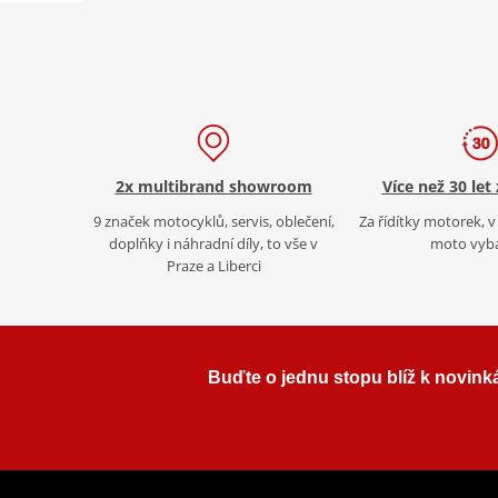
2x multibrand showroom
Více než 30 let
9 značek motocyklů, servis, oblečení,
Za řídítky motorek, v 
doplňky i náhradní díly, to vše v
moto vyb
Praze a Liberci
Buďte o jednu stopu blíž k novink