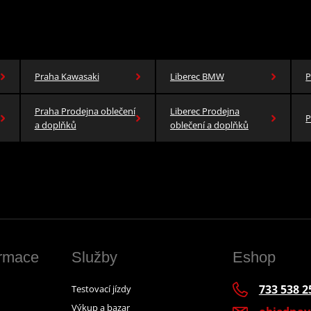
Praha Kawasaki
Liberec BMW
P
Praha Prodejna oblečení
Liberec Prodejna
P
a doplňků
oblečení a doplňků
ormace
Služby
Eshop
733 538 2
Testovací jízdy
Výkup a bazar