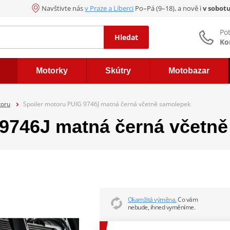
Navštivte nás
v Praze a Liberci
Po–Pá (9–18), a nově i
v sobot
Po
Hledat
Ko
Motorky
Skútry
Motobazar
toru
Spoiler motoru PUIG 9746J matná černá včetně samolepek
 9746J matná černá včetn
Okamžitá výměna.
Co vám
nebude, ihned vyměníme.