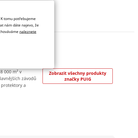
. K tomu potřebujeme
dat nám dáte najevo, že
 uchováváme
naleznete
 8 000 m² v
Zobrazit všechny produkty
jslavnějších závodů
značky PUIG
 protektory a