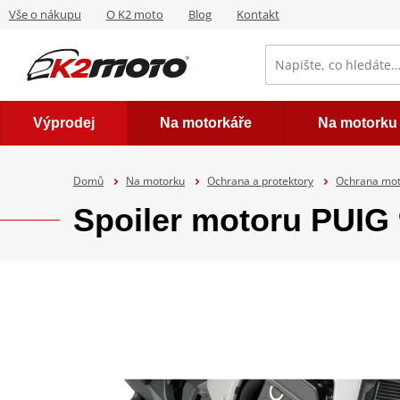
Vše o nákupu
O K2 moto
Blog
Kontakt
Výprodej
Na motorkáře
Na motorku
Domů
Na motorku
Ochrana a protektory
Ochrana mo
Spoiler motoru PUIG