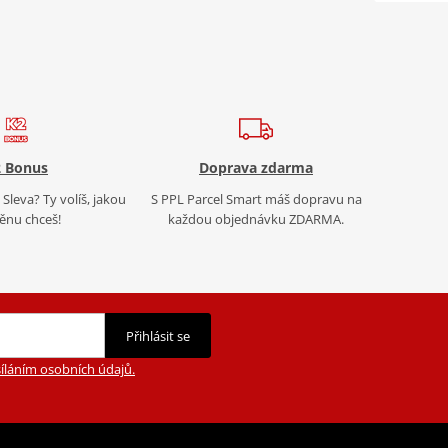
 Bonus
Doprava zdarma
Sleva? Ty volíš, jakou
S PPL Parcel Smart máš dopravu na
nu chceš!
každou objednávku ZDARMA.
Přihlásit se
íláním osobních údajů.