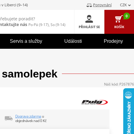
u
v Liberci (9–14)
Porovnání
CZK
0
třebujete poradit?
ntaktujte nás
Po-Pá (9-17), So (9-14)
PŘIHLÁSIT SE
KOŠÍK
Servis a služby
Události
Prodejny
ě samolepek
Náš kód:
P267876
Doprava zdarma
u
objednávek nad 0 Kč