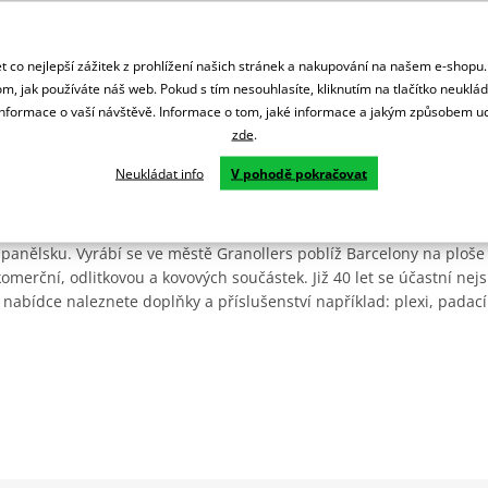
 co nejlepší zážitek z prohlížení našich stránek a nakupování na našem e-shopu
m, jak používáte náš web. Pokud s tím nesouhlasíte, kliknutím na tlačítko neuklá
formace o vaší návštěvě. Informace o tom, jaké informace a jakým způsobem
zde
.
Neukládat info
V pohodě pokračovat
Španělsku. Vyrábí se ve městě Granollers poblíž Barcelony na ploše
: komerční, odlitkovou a kovových součástek. Již 40 let se účastní ne
 nabídce naleznete doplňky a příslušenství například: plexi, padací