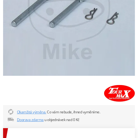
Okamžitá výměna.
Co vám nebude, ihned vyměníme.
Doprava zdarma
u objednávek nad 0 Kč