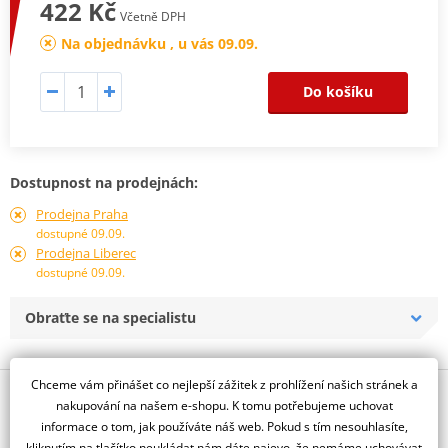
422 Kč
Včetně DPH
Na objednávku , u vás 09.09.
Do košíku
Dostupnost na prodejnách:
Prodejna Praha
dostupné 09.09.
Prodejna Liberec
dostupné 09.09.
Obraťte se na specialistu
Chceme vám přinášet co nejlepší zážitek z prohlížení našich stránek a
Popis a parametry
nakupování na našem e-shopu. K tomu potřebujeme uchovat
informace o tom, jak používáte náš web. Pokud s tím nesouhlasíte,
Jsme autorizovaný
dealer značky TOURMAX
kliknutím na tlačítko neukládat nám dáte najevo, že nemáme uchovávat