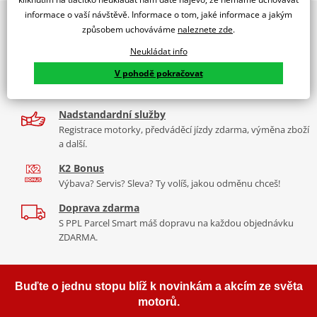
informace o vaší návštěvě. Informace o tom, jaké informace a jakým
2x multibrand showroom
POZOR ! U dvou kotoučů je potřeba objednat 2x!
způsobem uchováváme
naleznete zde
.
9 značek motocyklů, servis, oblečení, doplňky i náhradní
díly, to vše v Praze a Liberci
Neukládat info
V pohodě pokračovat
Více než 30 let zkušeností
Za řídítky motorek, v servisu i prodeji moto vybavení
Nadstandardní služby
Registrace motorky, předváděcí jízdy zdarma, výměna zboží
a další.
K2 Bonus
Výbava? Servis? Sleva? Ty volíš, jakou odměnu chceš!
Doprava zdarma
S PPL Parcel Smart máš dopravu na každou objednávku
ZDARMA.
Buďte o jednu stopu blíž k novinkám a akcím ze světa
motorů.