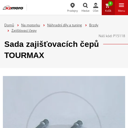
0
Prodejny
Hledat
Účet
Košík
Menu
Hledat
Domů
Na motorku
Náhradní díly a tuning
Brzdy
Zajišťovací čepy
Náš kód:
P15118
Sada zajišťovacích čepů
TOURMAX