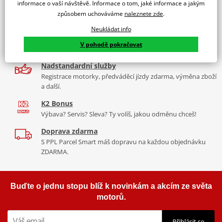
2x multibrand showroom
Top end gaskets kit
informace o vaší návštěvě. Informace o tom, jaké informace a jakým
9 značek motocyklů, servis, oblečení, doplňky i náhradní
způsobem uchováváme
naleznete zde
.
díly, to vše v Praze a Liberci
Neukládat info
Více než 30 let zkušeností
V pohodě pokračovat
Za řídítky motorek, v servisu i prodeji moto vybavení
Nadstandardní služby
Registrace motorky, předváděcí jízdy zdarma, výměna zboží
a další.
K2 Bonus
Výbava? Servis? Sleva? Ty volíš, jakou odměnu chceš!
Doprava zdarma
S PPL Parcel Smart máš dopravu na každou objednávku
ZDARMA.
Buďte o jednu stopu blíž k novinkám a akcím ze světa
motorů.
Přihlásit se