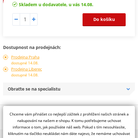
Skladem u dodavatele, u vás 14.08.
Do košíku
Dostupnost na prodejnách:
Prodejna Praha
dostupné 14.08.
Prodejna Liberec
dostupné 14.08.
Obraťte se na specialistu
Popis a parametry
Chceme vám přinášet co nejlepší zážitek z prohlížení našich stránek a
nakupování na našem e-shopu. K tomu potřebujeme uchovat
Jsme autorizovaný
informace o tom, jak používáte náš web. Pokud s tím nesouhlasíte,
dealer značky ATHENA
kliknutím na tlačítko neukládat nám dáte najevo, že nemáme uchovávat