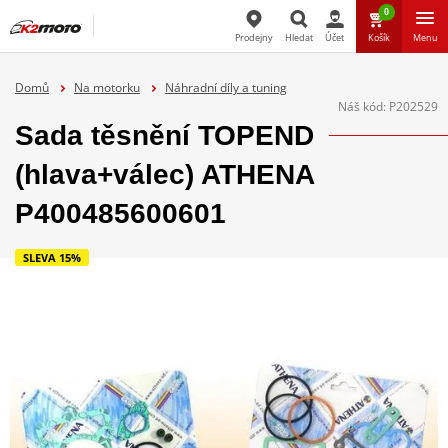
0
Prodejny
Hledat
Účet
Košík
Menu
Hledat
Domů
Na motorku
Náhradní díly a tuning
Náš kód:
P202529
Sada těsnění TOPEND
(hlava+válec) ATHENA
P400485600601
SLEVA 15%