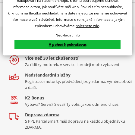
nakupování na našem e-shopu. K tomu potřebujeme uchovat
Jsme autorizovaný
informace o tom, jak používáte náš web. Pokud s tím nesouhlasíte,
O výrobci
dealer značky All Balls Racing
kliknutím na tlačítko neukládat nám dáte najevo, že nemáme uchovávat
informace o vaší návštěvě. Informace o tom, jaké informace a jakým
Sada ložisek + těsnění ramen podvozku
způsobem uchováváme
naleznete zde
.
2x multibrand showroom
Neukládat info
9 značek motocyklů, servis, oblečení, doplňky i náhradní
All Balls Racing je americká společnost dodávající
kvalitní
ložiska
V pohodě pokračovat
díly, to vše v Praze a Liberci
a těsnění na motorku
. Její produkty jsou vyráběny a dodávány
společností Power Sport Industries, lidmi kteří opravdu rozumějí
Více než 30 let zkušeností
ložiskům.
Více informací o značce
Za řídítky motorek, v servisu i prodeji moto vybavení
Nadstandardní služby
Zobrazit všechny produkty
značky All Balls Racing
Registrace motorky, předváděcí jízdy zdarma, výměna zboží
a další.
K2 Bonus
Výbava? Servis? Sleva? Ty volíš, jakou odměnu chceš!
Doprava zdarma
S PPL Parcel Smart máš dopravu na každou objednávku
ZDARMA.