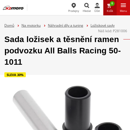
0
Prodejny
Hledat
Účet
Košík
Menu
Hledat
Domů
Na motorku
Náhradní díly a tuning
Ložiskové sady
Náš kód:
P281006
Sada ložisek a těsnění ramen
podvozku All Balls Racing 50-
1011
SLEVA 30%