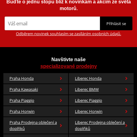
Buďte o jednu stopu blíž k novinkám a akcím ze světa
Pryžové vložky pohlcující nárazy jsou umístěné tak, aby tlumily
motorů.
kontakt mezi motorem a krytem
Přihlásit se
Tvar, který dokonale sedne na daný model motocyklu
Odběrem novinek souhlasím se zasíláním osobních údajů.
Pryžové vložky umožňují rovnomé rozložení síly nárazu
Pryžové vložky jsou odolné vůči vysokým teplotám
Navštivte naše
specializované prodejny
Praha Honda
Liberec Honda
TECHNOLOGIE
Praha Kawasaki
Liberec BMW
Vysoce odolný polymer pro ochranu před pády a nárazy
Praha Piaggio
Liberec Piaggio
Kovová část vyrobená technologií over-injection strategicky
Praha Horwin
Liberec Horwin
umístěná pro zvýšení ochrany v případě pádu
Praha Prodejna oblečení a
Liberec Prodejna oblečení a
doplňků
doplňků
Vysoce kvalitní a precizní výroba s over-ínjected pryžovými
vložkami absorbujícími náraz a ochrannou vložkou z nerezové