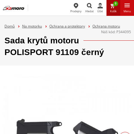
0
Prodejny
Hledat
Účet
Košík
Menu
Hledat
Domů
Na motorku
Ochrana a protektory
Ochrana motoru
Náš kód:
P344095
Sada krytů motoru
POLISPORT 91109 černý