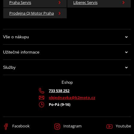
Praha Servis
Liberec Servis
oceli
Prodejna QJ Motor Praha
DALŠÍ FUNKCE
Vše o nákupu
Montážní sada součástí balení
Užitečné informace
Rychlá a snadná montáž i demontáž
Služby
Gravírovaná kovová část s logem Polisport
Eshop
Prémiový texturovaný povrch
733 538 252
objednavka@k2moto.cz
Minimalistický design, který splyne s designem motocyklu
Po-Pá (9-16)
Vyvinuto a vyrobeno v Evropě
Facebook
Instagram
Youtube