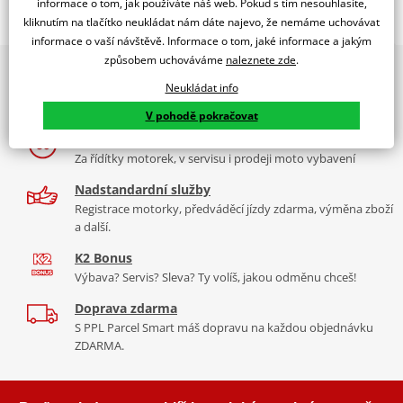
informace o tom, jak používáte náš web. Pokud s tím nesouhlasíte,
kliknutím na tlačítko neukládat nám dáte najevo, že nemáme uchovávat
Jsme autorizovaný
dealer značky POLISPORT
informace o vaší návštěvě. Informace o tom, jaké informace a jakým
způsobem uchováváme
naleznete zde
.
2x multibrand showroom
Sada krytů motoru Černá
Neukládat info
9 značek motocyklů, servis, oblečení, doplňky i náhradní
OCHRANNÉ KRYTY MOTORU POLISPORT
díly, to vše v Praze a Liberci
V pohodě pokračovat
Byly
navrženy pro nejlepší ochranu motoru na trhu
. Inženýři v
Více než 30 let zkušeností
Polisportu našli ty nejlepší materiály, které chrání motor před
Za řídítky motorek, v servisu i prodeji moto vybavení
nárazy a pády. Pro zvýšení úrovně ochrany je použita
směs vysoce
odolného plastu v kombinaci s kovovými částmi vyrobenými
Nadstandardní služby
technologií over-injection
. Design krytů
minimalistický, high-
Registrace motorky, předváděcí jízdy zdarma, výměna zboží
a další.
tech
a plně podřízen maximální funkčnosti.
K2 Bonus
Výbava? Servis? Sleva? Ty volíš, jakou odměnu chceš!
Doprava zdarma
FUNKCE
S PPL Parcel Smart máš dopravu na každou objednávku
ZDARMA.
Vysoce odolná ochrana krytu motoru proti úderům kamínků a
poškození při pádech či nárazech při manipulaci s motocyklem