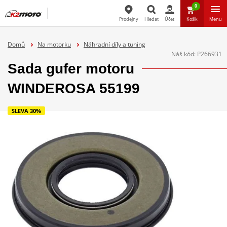
0
Prodejny
Hledat
Účet
Košík
Menu
Hledat
Domů
Na motorku
Náhradní díly a tuning
Náš kód:
P266931
Sada gufer motoru
WINDEROSA 55199
SLEVA 30%