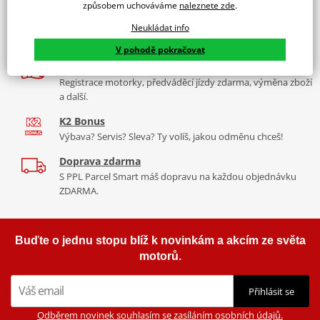
díly, to vše v Praze a Liberci
způsobem uchováváme
naleznete zde
.
Více než 30 let zkušeností
Neukládat info
Za řídítky motorek, v servisu i prodeji moto vybavení
V pohodě pokračovat
Nadstandardní služby
Registrace motorky, předváděcí jízdy zdarma, výměna zboží
a další.
K2 Bonus
Výbava? Servis? Sleva? Ty volíš, jakou odměnu chceš!
Doprava zdarma
S PPL Parcel Smart máš dopravu na každou objednávku
ZDARMA.
Buďte o jednu stopu blíž k novinkám a akcím ze světa
motorů.
Přihlásit se
Odběrem novinek souhlasím se zasíláním osobních údajů.