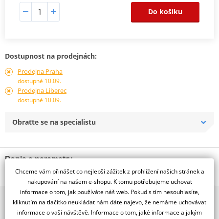
Do košíku
Dostupnost na prodejnách:
Prodejna Praha
dostupné 10.09.
Prodejna Liberec
dostupné 10.09.
Obraťte se na specialistu
Popis a parametry
Chceme vám přinášet co nejlepší zážitek z prohlížení našich stránek a
Jsme autorizovaný
nakupování na našem e-shopu. K tomu potřebujeme uchovat
dealer značky WINDEROSA
informace o tom, jak používáte náš web. Pokud s tím nesouhlasíte,
2x multibrand showroom
Sada olejových těsnění motoru Winderosa zajišťuje spolehlivé
kliknutím na tlačítko neukládat nám dáte najevo, že nemáme uchovávat
9 značek motocyklů, servis, oblečení, doplňky i náhradní
utěsnění a ochranu proti úniku oleje.
informace o vaší návštěvě. Informace o tom, jaké informace a jakým