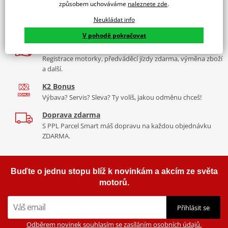
díly, to vše v Praze a Liberci
způsobem uchováváme
naleznete zde
.
Více než 30 let zkušeností
Neukládat info
Za řídítky motorek, v servisu i prodeji moto vybavení
V pohodě pokračovat
Nadstandardní služby
Registrace motorky, předváděcí jízdy zdarma, výměna zboží
a další.
K2 Bonus
Výbava? Servis? Sleva? Ty volíš, jakou odměnu chceš!
Doprava zdarma
S PPL Parcel Smart máš dopravu na každou objednávku
ZDARMA.
Buďte o jednu stopu blíž k novinkám a akcím ze světa
motorů.
Přihlásit se
Odběrem novinek souhlasím se zasíláním osobních údajů.