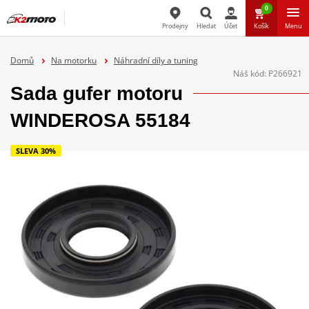
0
Prodejny
Hledat
Účet
Košík
Menu
Hledat
Domů
Na motorku
Náhradní díly a tuning
Náš kód:
P266921
Sada gufer motoru
WINDEROSA 55184
SLEVA 30%