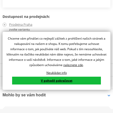
Dostupnost na prodejnách:
Prodejna Praha
zvolte variantu
Prodejna Liberec
Chceme vám přinášet co nejlepší zážitek z prohlížení našich stránek a
zvolte variantu
nakupování na našem e-shopu. K tomu potřebujeme uchovat
informace o tom, jak používáte náš web. Pokud s tím nesouhlasíte,
Obraťte se na specialistu
kliknutím na tlačítko neukládat nám dáte najevo, že nemáme uchovávat
informace o vaší návštěvě. Informace o tom, jaké informace a jakým
způsobem uchováváme
naleznete zde
.
Popis a parametry
Neukládat info
Jsme autorizovaný
V pohodě pokračovat
O výrobci
dealer značky IXS
A protective and aerated minimal glove for hot weather.
Mohlo by se vám hodit
Vnější materiál z kozí kůže a síťoviny
iXS je tradiční značka motocyklového oblečení a vybavení původem