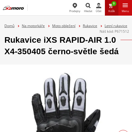
0
Prodejny
Hledat
Účet
Košík
Menu
Hledat
Domů
Na motorkáře
Moto oblečení
Rukavice
Letní rukavice
Náš kód:
P671512
Rukavice iXS RAPID-AIR 1.0
X4-350405 černo-světle šedá