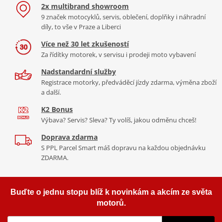
Textilní podšívka
2x multibrand showroom
ze Švýcarska. Značka iXS staví na tradičních hodnotách, kterými
Kožená dlaň
Impregnace GS27 Advanced Waterproofer Textile & Leather
9 značek motocyklů, servis, oblečení, doplňky i náhradní
jsou švýcarskost (rozuměj kvalita a použitelnost), autentičnost
díly, to vše v Praze a Liberci
500ml
Kožená výztuž z dvojité vrstvy
(málokdy vidíte takové nadšence pro motorky jako v iXS), a tradice.
Produkty iXS jsou špičkou v oboru - sází na ty nejlepší materiály i
TPU chránič kloubů se větracími kanálky
Více než 30 let zkušeností
zpracování. Firma přinesla mnoho inovací, které si nechala
Za řídítky motorek, v servisu i prodeji moto vybavení
Špička palce a ukazováčku kompatibilní s dotykovou
patentovat, jejich výrobky jsou funkční a perfektně
obrazovkou
Nadstandardní služby
použitelné.
Více informací o značce
Gumová stěrka na hledí
Registrace motorky, předváděcí jízdy zdarma, výměna zboží
a další.
SuperFabric® odolný materiál na spodní vnější části dlaně
Zobrazit všechny produkty
značky IXS
Elastická manžeta zápěstí se suchým zipem
K2 Bonus
Výbava? Servis? Sleva? Ty volíš, jakou odměnu chceš!
Materiál: kozí kůže, Síťovina: 100 % polyester, Podšívka: 100 %
Doprava zdarma
polyester, Ochrana kloubů: termoplastický polyuretan.
S PPL Parcel Smart máš dopravu na každou objednávku
ZDARMA.
Obsahuje netextilní části živočišného původu
330 Kč
Skladem
Tabulka velikostí
Buďte o jednu stopu blíž k novinkám a akcím ze světa
motorů.
Jak se změřit
Kukla OXFORD Balaclava Deluxe Merino
Co když mi to nebude