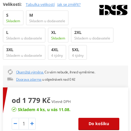
Velikosti:
Tabulka velikostí
Jak se změřit?
S
M
Skladem
Skladem u dodavatele
L
XL
2XL
Skladem u dodavatele
Skladem
Skladem u dodavatele
3XL
4XL
5XL
Skladem u dodavatele
4 týdny
4 týdny
Okamžitá výměna.
Co vám nebude, ihned vyměníme.
Doprava zdarma
u objednávek nad 0 Kč
od 1 779 Kč
Včetně DPH
Skladem 4 ks, u vás 11.08.
Do košíku