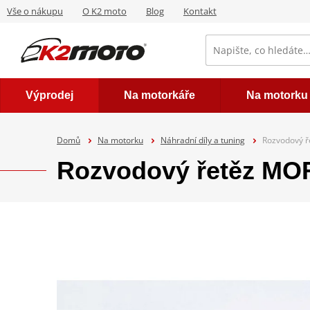
Vše o nákupu
O K2 moto
Blog
Kontakt
Výprodej
Na motorkáře
Na motorku
Domů
Na motorku
Náhradní díly a tuning
Rozvodový ř
Rozvodový řetěz MO