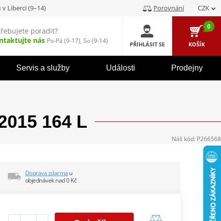
u
v Liberci (9–14)
Porovnání
CZK
0
třebujete poradit?
ntaktujte nás
Po-Pá (9-17), So (9-14)
PŘIHLÁSIT SE
KOŠÍK
Servis a služby
Události
Prodejny
2015 164 L
Náš kód:
P266568
Doprava zdarma
u
objednávek nad 0 Kč