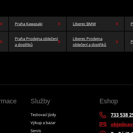
Praha Kawasaki
Liberec BMW
P
Praha Prodejna oblečení
Liberec Prodejna
P
a doplňků
oblečení a doplňků
ormace
Služby
Eshop
733 538 2
Testovací jízdy
Výkup a bazar
objedna
Servis