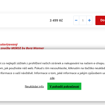
Do
3 499 Kč
autorizovaný
r značky MORSE by Borg Warner
nižší hlučností a o 10% větší odolností. Rozpojený, spojka je součás
 co nejlepší zážitek z prohlížení našich stránek a nakupování na našem e-shopu
m, jak používáte náš web. Pokud s tím nesouhlasíte, kliknutím na tlačítko neuklá
formace o vaší návštěvě. Informace o tom, jaké informace a jakým způsobem
zde
.
Neukládat info
V pohodě pokračovat