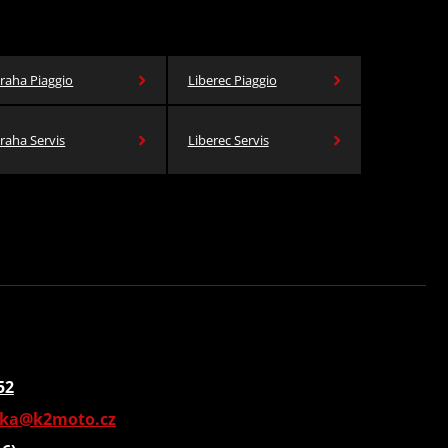
raha Piaggio
Liberec Piaggio
raha Servis
Liberec Servis
52
vka@k2moto.cz