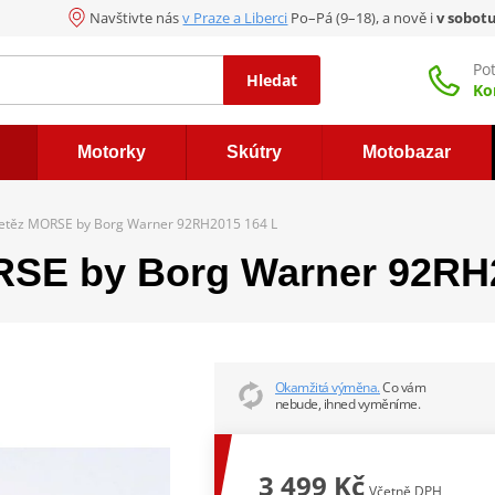
Navštivte nás
v Praze a Liberci
Po–Pá (9–18), a nově i
v sobot
Po
Hledat
Ko
Motorky
Skútry
Motobazar
etěz MORSE by Borg Warner 92RH2015 164 L
RSE by Borg Warner 92RH
Okamžitá výměna.
Co vám
nebude, ihned vyměníme.
3 499 Kč
Včetně DPH