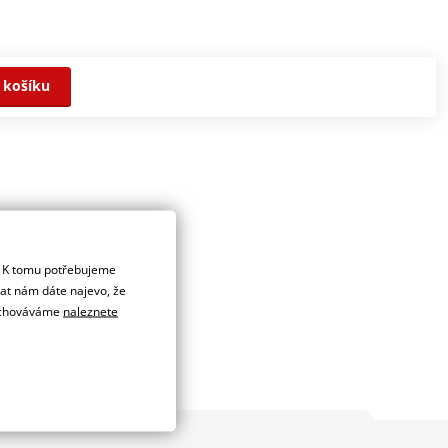
 košíku
tí balení.
. K tomu potřebujeme
dat nám dáte najevo, že
 uchováváme
naleznete