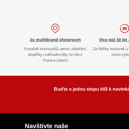
2x multibrand showroom
Více než 30 let
9 značek motocyklů, servis, oblečení,
Za řídítky motorek, v 
doplňky i náhradní díly, to vše v
moto vyb
Praze a Liberci
Buďte o jednu stopu blíž k novink
Navštivte naše