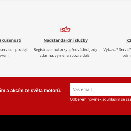
 zkušeností
Nadstandardní služby
K2
servisu i prodeji
Registrace motorky, předváděcí jízdy
Výbava? Servis? 
avení
zdarma, výměna zboží a další.
odmě
ám a akcím ze světa motorů.
Odběrem novinek souhlasím se zas