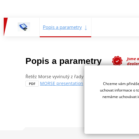
Popis a parametry
Jsme 
Popis a parametry
deale
Řetěz Morse vyvinutý z řady 82, se zvýšenou účinností, 
MORSE presentation
Chceme vám přinášet
PDF
uchovat informace o to
nemáme uchovávat in