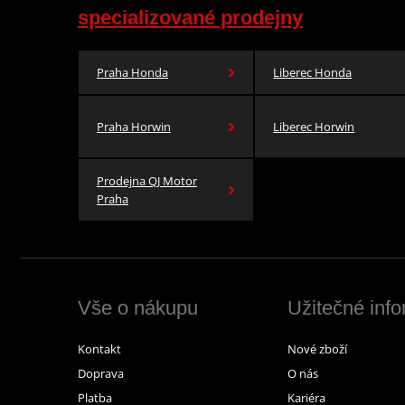
specializované prodejny
Praha Honda
Liberec Honda
Praha Horwin
Liberec Horwin
Prodejna QJ Motor
Praha
Vše o nákupu
Užitečné inf
Kontakt
Nové zboží
Doprava
O nás
Platba
Kariéra