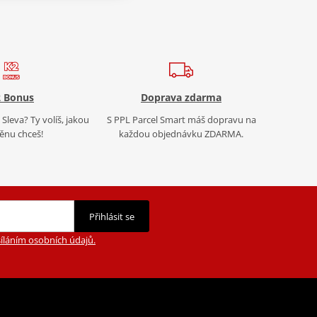
 Bonus
Doprava zdarma
Sleva? Ty volíš, jakou
S PPL Parcel Smart máš dopravu na
nu chceš!
každou objednávku ZDARMA.
Přihlásit se
íláním osobních údajů.