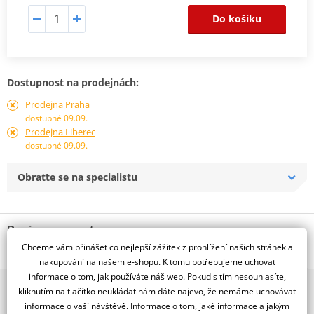
Do košíku
Dostupnost na prodejnách:
Prodejna Praha
dostupné 09.09.
Prodejna Liberec
dostupné 09.09.
Obraťte se na specialistu
Popis a parametry
Chceme vám přinášet co nejlepší zážitek z prohlížení našich stránek a
Jsme autorizovaný
nakupování na našem e-shopu. K tomu potřebujeme uchovat
dealer značky DOMINO
informace o tom, jak používáte náš web. Pokud s tím nesouhlasíte,
2x multibrand showroom
SPLITTER CABLES DIAM.6,25MM
kliknutím na tlačítko neukládat nám dáte najevo, že nemáme uchovávat
9 značek motocyklů, servis, oblečení, doplňky i náhradní
informace o vaší návštěvě. Informace o tom, jaké informace a jakým