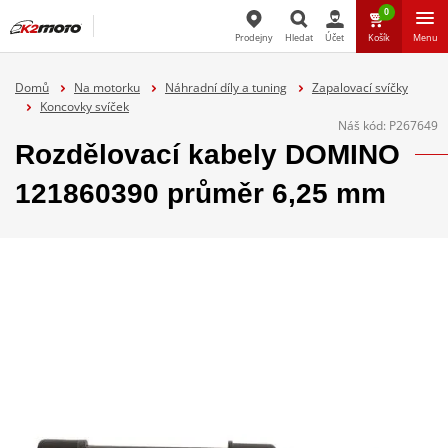
0
Prodejny
Hledat
Účet
Košík
Menu
Hledat
Domů
Na motorku
Náhradní díly a tuning
Zapalovací svíčky
Koncovky svíček
Náš kód:
P267649
Rozdělovací kabely DOMINO
121860390 průměr 6,25 mm