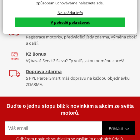
díly, to vše v Praze a Liberci
způsobem uchováváme
naleznete zde
.
Více než 30 let zkušeností
Neukládat info
Za řídítky motorek, v servisu i prodeji moto vybavení
V pohodě pokračovat
Nadstandardní služby
Registrace motorky, předváděcí jízdy zdarma, výměna zboží
a další.
K2 Bonus
Výbava? Servis? Sleva? Ty volíš, jakou odměnu chceš!
Doprava zdarma
S PPL Parcel Smart máš dopravu na každou objednávku
ZDARMA.
Buďte o jednu stopu blíž k novinkám a akcím ze světa
motorů.
Přihlásit se
Odběrem novinek souhlasím se zasíláním osobních údajů.