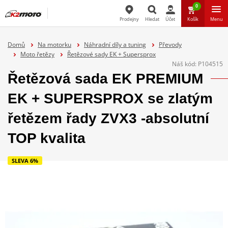
0
Prodejny
Hledat
Účet
Košík
Menu
Hledat
Domů
Na motorku
Náhradní díly a tuning
Převody
Moto řetězy
Řetězové sady EK + Supersprox
Náš kód:
P104515
Řetězová sada EK PREMIUM
EK + SUPERSPROX se zlatým
řetězem řady ZVX3 -absolutní
TOP kvalita
SLEVA 6%