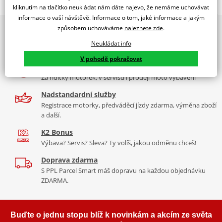
Jsme autorizovaný
kliknutím na tlačítko neukládat nám dáte najevo, že nemáme uchovávat
dealer značky EK + SUPERSPROX
informace o vaší návštěvě. Informace o tom, jaké informace a jakým
způsobem uchováváme
naleznete zde
.
2x multibrand showroom
Řetězová sada - Řetěz EK, řada ZVX3, ve zlaté barvě, těsněný NX-
9 značek motocyklů, servis, oblečení, doplňky i náhradní
kroužkem. Ocelové kolečko a rozeta SUPERSPROX.
Neukládat info
díly, to vše v Praze a Liberci
Řetěz 525 ZVX3
V pohodě pokračovat
Více než 30 let zkušeností
V kategorii těch nejvíc nejlepších řetězů v rozměru 525 napříč
Za řídítky motorek, v servisu i prodeji moto vybavení
trhem je tenhle nejtužší, nejlehčí řetěz, zároveň s nejkvalitnějším
těsněním (NX kroužek). Tudíž i nejdéle vydrží. Jako jediný má navíc
Nadstandardní služby
ZST.
Registrace motorky, předváděcí jízdy zdarma, výměna zboží
a další.
Typické motorky: Aprilia RST 1000 Futura, Ducati Diavel 1200,
K2 Bonus
Yamaha MT 10.
Výbava? Servis? Sleva? Ty volíš, jakou odměnu chceš!
Doprava zdarma
S PPL Parcel Smart máš dopravu na každou objednávku
Řada ZVX
ZDARMA.
To nejlepší, co si můžete koupit na trhu. Je nejpevnější, nejtužší,
nejdéle vydrží, a je i většinou nejlehčí (vždy se trochu liší vlastnosti
Buďte o jednu stopu blíž k novinkám a akcím ze světa
podle rozměru). Tohle je prostě úplně jiná liga jak z pohledu