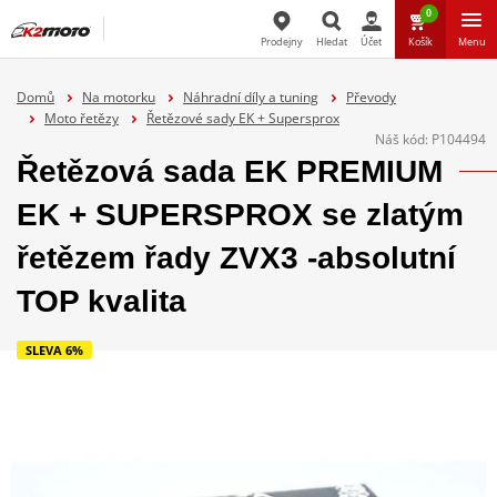
0
Prodejny
Hledat
Účet
Košík
Menu
Hledat
Domů
Na motorku
Náhradní díly a tuning
Převody
Moto řetězy
Řetězové sady EK + Supersprox
Náš kód:
P104494
Řetězová sada EK PREMIUM
EK + SUPERSPROX se zlatým
řetězem řady ZVX3 -absolutní
TOP kvalita
SLEVA 6%