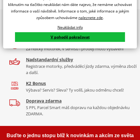
Jsme autorizovaný
kliknutím na tlačítko neukládat nám dáte najevo, že nemáme uchovávat
dealer značky EK + SUPERSPROX
informace o vaší návštěvě. Informace o tom, jaké informace a jakým
způsobem uchováváme
naleznete zde
.
2x multibrand showroom
Řetězová sada - Řetěz EK, řada ZVX3, ve zlaté barvě, těsněný NX-
9 značek motocyklů, servis, oblečení, doplňky i náhradní
kroužkem. Ocelové kolečko a rozeta SUPERSPROX.
Neukládat info
díly, to vše v Praze a Liberci
Řetěz 525 ZVX3
V pohodě pokračovat
Více než 30 let zkušeností
V kategorii těch nejvíc nejlepších řetězů v rozměru 525 napříč
Za řídítky motorek, v servisu i prodeji moto vybavení
trhem je tenhle nejtužší, nejlehčí řetěz, zároveň s nejkvalitnějším
těsněním (NX kroužek). Tudíž i nejdéle vydrží. Jako jediný má navíc
Nadstandardní služby
ZST.
Registrace motorky, předváděcí jízdy zdarma, výměna zboží
a další.
Typické motorky: Aprilia RST 1000 Futura, Ducati Diavel 1200,
K2 Bonus
Yamaha MT 10.
Výbava? Servis? Sleva? Ty volíš, jakou odměnu chceš!
Doprava zdarma
S PPL Parcel Smart máš dopravu na každou objednávku
Řada ZVX
ZDARMA.
To nejlepší, co si můžete koupit na trhu. Je nejpevnější, nejtužší,
nejdéle vydrží, a je i většinou nejlehčí (vždy se trochu liší vlastnosti
Buďte o jednu stopu blíž k novinkám a akcím ze světa
podle rozměru). Tohle je prostě úplně jiná liga jak z pohledu