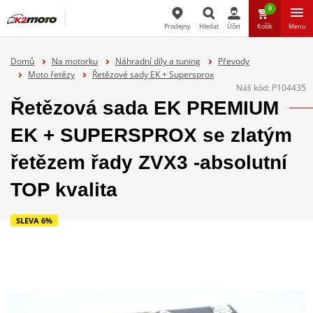
0
Prodejny
Hledat
Účet
Košík
Menu
Hledat
Domů
Na motorku
Náhradní díly a tuning
Převody
Moto řetězy
Řetězové sady EK + Supersprox
Náš kód:
P104435
Řetězová sada EK PREMIUM
EK + SUPERSPROX se zlatým
řetězem řady ZVX3 -absolutní
TOP kvalita
SLEVA 6%