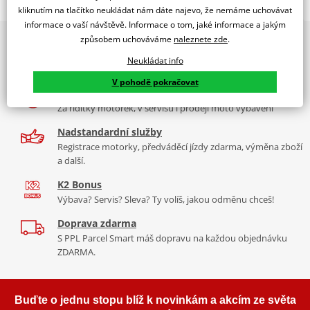
Jsme autorizovaný
kliknutím na tlačítko neukládat nám dáte najevo, že nemáme uchovávat
dealer značky EK + SUPERSPROX
informace o vaší návštěvě. Informace o tom, jaké informace a jakým
způsobem uchováváme
naleznete zde
.
2x multibrand showroom
Řetězová sada - Řetěz EK, řada ZVX3, ve zlaté barvě, těsněný NX-
9 značek motocyklů, servis, oblečení, doplňky i náhradní
kroužkem. Ocelové kolečko a rozeta SUPERSPROX.
Neukládat info
díly, to vše v Praze a Liberci
Řetěz 525 ZVX3
V pohodě pokračovat
Více než 30 let zkušeností
V kategorii těch nejvíc nejlepších řetězů v rozměru 525 napříč
Za řídítky motorek, v servisu i prodeji moto vybavení
trhem je tenhle nejtužší, nejlehčí řetěz, zároveň s nejkvalitnějším
těsněním (NX kroužek). Tudíž i nejdéle vydrží. Jako jediný má navíc
Nadstandardní služby
ZST.
Registrace motorky, předváděcí jízdy zdarma, výměna zboží
a další.
Typické motorky: Aprilia RST 1000 Futura, Ducati Diavel 1200,
K2 Bonus
Yamaha MT 10.
Výbava? Servis? Sleva? Ty volíš, jakou odměnu chceš!
Doprava zdarma
S PPL Parcel Smart máš dopravu na každou objednávku
Řada ZVX
ZDARMA.
To nejlepší, co si můžete koupit na trhu. Je nejpevnější, nejtužší,
nejdéle vydrží, a je i většinou nejlehčí (vždy se trochu liší vlastnosti
Buďte o jednu stopu blíž k novinkám a akcím ze světa
podle rozměru). Tohle je prostě úplně jiná liga jak z pohledu