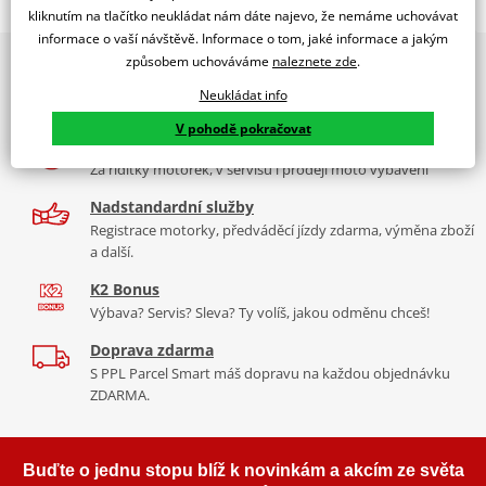
Jsme autorizovaný
kliknutím na tlačítko neukládat nám dáte najevo, že nemáme uchovávat
dealer značky EK + SUPERSPROX
informace o vaší návštěvě. Informace o tom, jaké informace a jakým
způsobem uchováváme
naleznete zde
.
2x multibrand showroom
Řetězová sada - Řetěz EK, řada ZVX3, ve zlaté barvě, těsněný NX-
9 značek motocyklů, servis, oblečení, doplňky i náhradní
kroužkem. Ocelové kolečko a rozeta SUPERSPROX.
Neukládat info
díly, to vše v Praze a Liberci
Řetěz 525 ZVX3
V pohodě pokračovat
Více než 30 let zkušeností
V kategorii těch nejvíc nejlepších řetězů v rozměru 525 napříč
Za řídítky motorek, v servisu i prodeji moto vybavení
trhem je tenhle nejtužší, nejlehčí řetěz, zároveň s nejkvalitnějším
těsněním (NX kroužek). Tudíž i nejdéle vydrží. Jako jediný má navíc
Nadstandardní služby
ZST.
Registrace motorky, předváděcí jízdy zdarma, výměna zboží
a další.
Typické motorky: Aprilia RST 1000 Futura, Ducati Diavel 1200,
K2 Bonus
Yamaha MT 10.
Výbava? Servis? Sleva? Ty volíš, jakou odměnu chceš!
Doprava zdarma
S PPL Parcel Smart máš dopravu na každou objednávku
Řada ZVX
ZDARMA.
To nejlepší, co si můžete koupit na trhu. Je nejpevnější, nejtužší,
nejdéle vydrží, a je i většinou nejlehčí (vždy se trochu liší vlastnosti
Buďte o jednu stopu blíž k novinkám a akcím ze světa
podle rozměru). Tohle je prostě úplně jiná liga jak z pohledu