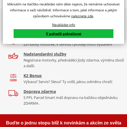
Jsme autorizovaný
kliknutím na tlačítko neukládat nám dáte najevo, že nemáme uchovávat
dealer značky EK + SUPERSPROX
informace o vaší návštěvě. Informace o tom, jaké informace a jakým
způsobem uchováváme
naleznete zde
.
2x multibrand showroom
Řetězová sada - Řetěz EK, řada ZVX3, ve zlaté barvě, těsněný NX-
9 značek motocyklů, servis, oblečení, doplňky i náhradní
kroužkem. Ocelové kolečko a rozeta SUPERSPROX.
Neukládat info
díly, to vše v Praze a Liberci
Řetěz 525 ZVX3
V pohodě pokračovat
Více než 30 let zkušeností
V kategorii těch nejvíc nejlepších řetězů v rozměru 525 napříč
Za řídítky motorek, v servisu i prodeji moto vybavení
trhem je tenhle nejtužší, nejlehčí řetěz, zároveň s nejkvalitnějším
těsněním (NX kroužek). Tudíž i nejdéle vydrží. Jako jediný má navíc
Nadstandardní služby
ZST.
Registrace motorky, předváděcí jízdy zdarma, výměna zboží
a další.
Typické motorky: Aprilia RST 1000 Futura, Ducati Diavel 1200,
K2 Bonus
Yamaha MT 10.
Výbava? Servis? Sleva? Ty volíš, jakou odměnu chceš!
Doprava zdarma
S PPL Parcel Smart máš dopravu na každou objednávku
Řada ZVX
ZDARMA.
To nejlepší, co si můžete koupit na trhu. Je nejpevnější, nejtužší,
nejdéle vydrží, a je i většinou nejlehčí (vždy se trochu liší vlastnosti
Buďte o jednu stopu blíž k novinkám a akcím ze světa
podle rozměru). Tohle je prostě úplně jiná liga jak z pohledu