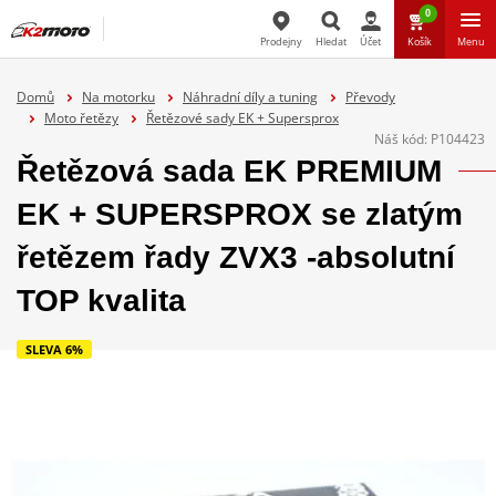
0
Prodejny
Hledat
Účet
Košík
Menu
Hledat
Domů
Na motorku
Náhradní díly a tuning
Převody
Moto řetězy
Řetězové sady EK + Supersprox
Náš kód:
P104423
Řetězová sada EK PREMIUM
EK + SUPERSPROX se zlatým
řetězem řady ZVX3 -absolutní
TOP kvalita
SLEVA 6%