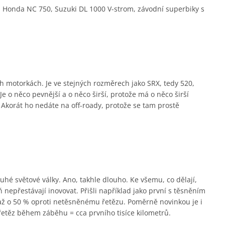
 Honda NC 750, Suzuki DL 1000 V-strom, závodní superbiky s
ch motorkách. Je ve stejných rozměrech jako SRX, tedy 520,
e o něco pevnější a o něco širší, protože má o něco širší
. Akorát ho nedáte na off-roady, protože se tam prostě
hé světové války. Ano, takhle dlouho. Ke všemu, co dělají,
 nepřestávají inovovat. Přišli například jako první s těsněním
 až o 50 % oproti netěsněnému řetězu. Poměrně novinkou je i
řetěz během záběhu = cca prvního tisíce kilometrů.