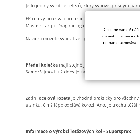
Je to jediný výrobce řetězů, který vyhověl přísným n
EK řetězy používají profesionální závodní týmy na ce
Masters, až po Drag racing či Road racing.
Chceme vám přinášet
uchovat informace o to
Navíc si můžete vybírat ze spousty barevných provede
nemáme uchovávat in
Přední kolečka
mají stejně jako ocelové rozety od Supe
Samozřejmostí už dnes je samočistící drážka pro offro
Zadní
ocelová rozeta
je vhodná prakticky pro všechny t
a zinku, čímž lépe odolává korozi. Ano, je trochu těžší n
Informace o výrobci řetězových kol - Supersprox