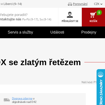
u
v Liberci (9–14)
Porovnání
CZK
0
třebujete poradit?
ntaktujte nás
Po-Pá (9-17), So (9-14)
PŘIHLÁSIT SE
KOŠÍK
Servis a služby
Události
Prodejny
 se zlatým řetězem
Náš kód:
P104532
Doprava zdarma
u
objednávek nad 0 Kč