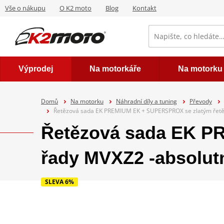
Vše o nákupu
O K2 moto
Blog
Kontakt
Výprodej
Na motorkáře
Na motorku
Domů
Na motorku
Náhradní díly a tuning
Převody
Řetězová sada EK PREMIUM EK + SUPERSPROX se zlatým řetěz
Řetězová sada EK P
řady MVXZ2 -absolutn
SLEVA 6%