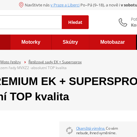
Navštivte nás
v Praze a Liberci
Po–Pá (9–18), a nově i
v sobot
Po
Hledat
Ko
Motorky
Skútry
Motobazar
Moto řetězy
Řetězové sady EK + Supersprox
em řady MVXZ2 -absolutní TOP kvalita
REMIUM EK + SUPERSPROX
í TOP kvalita
Okamžitá výměna.
Co vám
nebude, ihned vyměníme.