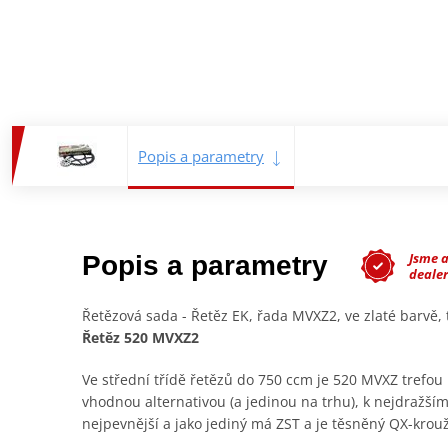
Popis a parametry
Jsme 
Popis a parametry
deale
Řetězová sada - Řetěz EK, řada MVXZ2, ve zlaté barvě
Řetěz 520 MVXZ2
Ve střední třídě řetězů do 750 ccm je 520 MVXZ trefou 
vhodnou alternativou (a jedinou na trhu), k nejdražším
nejpevnější a jako jediný má ZST a je těsněný QX-krou