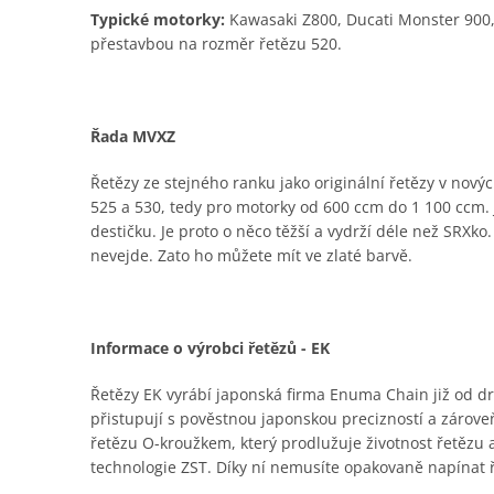
Typické motorky:
Kawasaki Z800, Ducati Monster 900,
přestavbou na rozměr řetězu 520.
Řada MVXZ
Řetězy ze stejného ranku jako originální řetězy v nový
525 a 530, tedy pro motorky od 600 ccm do 1 100 ccm. J
destičku. Je proto o něco těžší a vydrží déle než SRXko
nevejde. Zato ho můžete mít ve zlaté barvě.
Informace o výrobci řetězů - EK
Řetězy EK vyrábí japonská firma Enuma Chain již od dru
přistupují s pověstnou japonskou precizností a zároveň
řetězu O-kroužkem, který prodlužuje životnost řetězu
technologie ZST. Díky ní nemusíte opakovaně napínat 