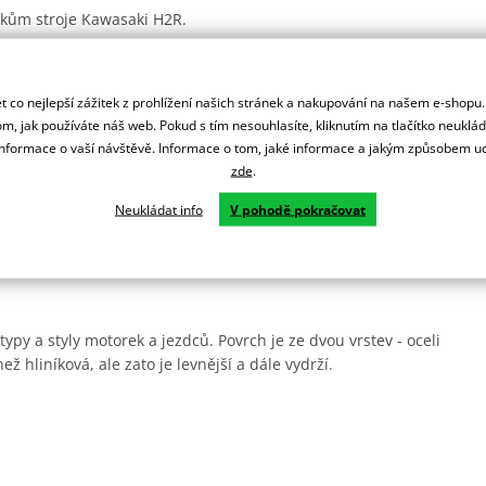
árokům stroje Kawasaki H2R.
lém světě od MotoGP, MXGP, přes Rallye Dakar, AMA, ADAC MX
 co nejlepší zážitek z prohlížení našich stránek a nakupování na našem e-shopu
m, jak používáte náš web. Pokud s tím nesouhlasíte, kliknutím na tlačítko neuklá
ní.
formace o vaší návštěvě. Informace o tom, jaké informace a jakým způsobem
zde
.
Neukládat info
V pohodě pokračovat
rsprox zesílené zuby pro delší životnost a jsou odlehčená.
ady.
ypy a styly motorek a jezdců. Povrch je ze dvou vrstev - oceli
ež hliníková, ale zato je levnější a dále vydrží.