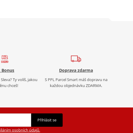
 Bonus
Doprava zdarma
Sleva? Ty volíš, jakou
S PPL Parcel Smart máš dopravu na
nu chceš!
každou objednávku ZDARMA.
Přihlásit se
íláním osobních údajů.