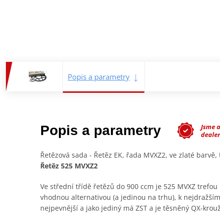
Popis a parametry
Jsme 
Popis a parametry
deale
Řetězová sada - Řetěz EK, řada MVXZ2, ve zlaté barvě
Řetěz 525 MVXZ2
Ve střední třídě řetězů do 900 ccm je 525 MVXZ trefou 
vhodnou alternativou (a jedinou na trhu), k nejdražším
nejpevnější a jako jediný má ZST a je těsněný QX-krou