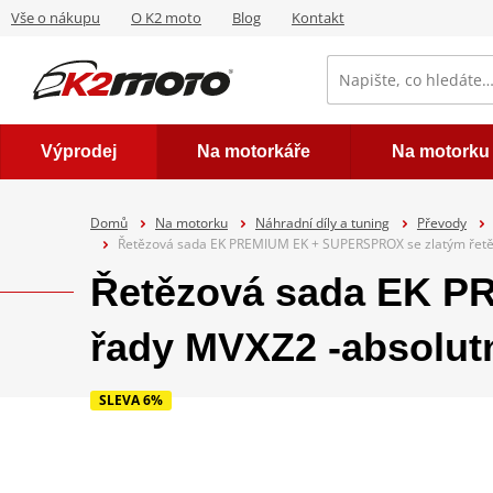
Vše o nákupu
O K2 moto
Blog
Kontakt
Výprodej
Na motorkáře
Na motorku
Domů
Na motorku
Náhradní díly a tuning
Převody
Řetězová sada EK PREMIUM EK + SUPERSPROX se zlatým řetěz
Řetězová sada EK P
řady MVXZ2 -absolutn
SLEVA 6%