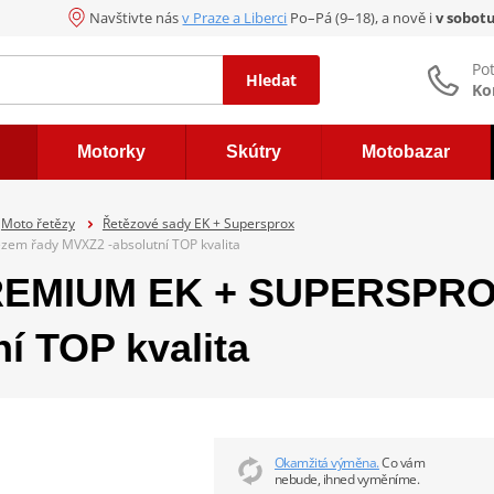
Navštivte nás
v Praze a Liberci
Po–Pá (9–18), a nově i
v sobot
Po
Hledat
Ko
Motorky
Skútry
Motobazar
Moto řetězy
Řetězové sady EK + Supersprox
em řady MVXZ2 -absolutní TOP kvalita
REMIUM EK + SUPERSPROX
í TOP kvalita
Okamžitá výměna.
Co vám
nebude, ihned vyměníme.