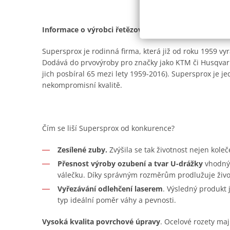
Informace o výrobci řetězových kol - Supersprox
Supersprox je rodinná firma, která již od roku 1959 vyr
Dodává do prvovýroby pro značky jako KTM či Husqvar
jich posbíral 65 mezi lety 1959-2016). Supersprox je je
nekompromisní kvalitě.
Čím se liší Supersprox od konkurence?
Zesílené zuby.
Zvýšila se tak životnost nejen koleč
Přesnost výroby ozubení a tvar U-drážky
vhodný 
válečku. Díky správným rozměrům prodlužuje živo
Vyřezávání odlehčení laserem
. Výsledný produkt
typ ideální poměr váhy a pevnosti.
Vysoká kvalita povrchové úpravy
. Ocelové rozety maj