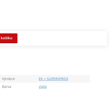
 košíku
Výrobce
EK + SUPERSPROX
Barva
zlatá