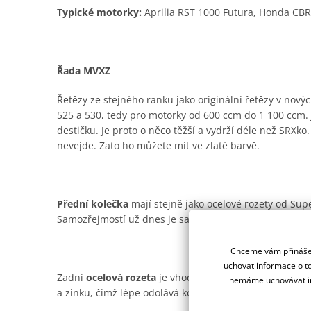
Typické motorky:
Aprilia RST 1000 Futura, Honda CB
Řada MVXZ
Řetězy ze stejného ranku jako originální řetězy v nový
525 a 530, tedy pro motorky od 600 ccm do 1 100 ccm. J
destičku. Je proto o něco těžší a vydrží déle než SRXko
nevejde. Zato ho můžete mít ve zlaté barvě.
Přední kolečka
mají stejně jako ocelové rozety od Supe
Samozřejmostí už dnes je samočistící drážka pro offro
Chceme vám přinášet
uchovat informace o to
Zadní
ocelová rozeta
je vhodná prakticky pro všechny t
nemáme uchovávat in
a zinku, čímž lépe odolává korozi. Ano, je trochu těžší n