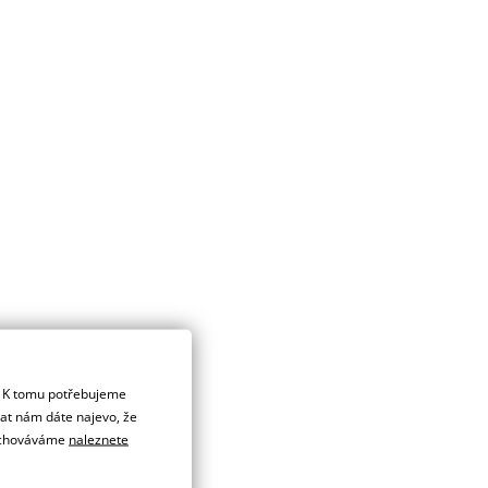
. K tomu potřebujeme
dat nám dáte najevo, že
 uchováváme
naleznete