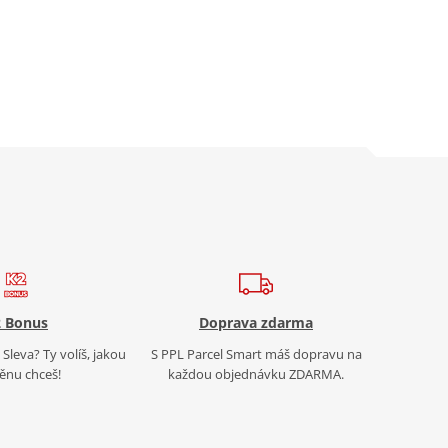
 Bonus
Doprava zdarma
Sleva? Ty volíš, jakou
S PPL Parcel Smart máš dopravu na
nu chceš!
každou objednávku ZDARMA.