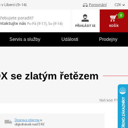
u
v Liberci (9–14)
Porovnání
CZK
0
třebujete poradit?
ntaktujte nás
Po-Pá (9-17), So (9-14)
PŘIHLÁSIT SE
KOŠÍK
Servis a služby
Události
Prodejny
 se zlatým řetězem
Náš kód:
P104485
Doprava zdarma
u
objednávek nad 0 Kč