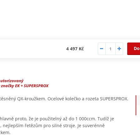
Do
4 497 Kč
autorizovaný
r značky EK + SUPERSPROX
, těsněný QX-kroužkem. Ocelové kolečko a rozeta SUPERSPROX.
hlavně proto, že je použitelný až do 1 000ccm. Tudíž je
, nejlepším řetězům pro silné stroje. Je suverénně
žkem.