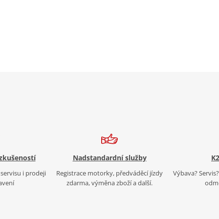
 zkušeností
Nadstandardní služby
K2
servisu i prodeji
Registrace motorky, předváděcí jízdy
Výbava? Servis? 
avení
zdarma, výměna zboží a další.
odmě