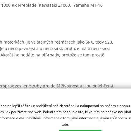
R 1000 RR Fireblade, Kawasaki Z1000, Yamaha MT-10
ch motorkách. Je ve stejných rozměrech jako SRX, tedy 520,
e o něco pevnější a o něco širší, protože má o něco širší
. Akorát ho nedáte na off-roady, protože se tam prostě
rsprox zesílené zuby pro delší životnost a jsou odlehčená.
ady.
 co nejlepší zážitek z prohlížení našich stránek a nakupování na našem e-shopu
m, jak používáte náš web. Pokud s tím nesouhlasíte, kliknutím na tlačítko neuklá
ypy a styly motorek a jezdců. Povrch je ze dvou vrstev - oceli
formace o vaší návštěvě. Informace o tom, jaké informace a jakým způsobem
ež hliníková, ale zato je levnější a dále vydrží.
zde
.