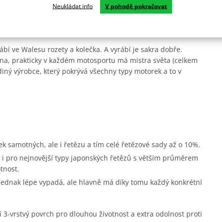
Neukládat info
V pohodě pokračovat
ábí ve Walesu rozety a kolečka. A vyrábí je sakra dobře.
na, prakticky v každém motosportu má mistra světa (celkem
diný výrobce, který pokrývá všechny typy motorek a to v
ek samotných, ale i řetězu a tím celé řetězové sady až o 10%.
i pro nejnovější typy japonských řetězů s větším průměrem
tnost.
 jednak lépe vypadá, ale hlavně má díky tomu každý konkrétní
í 3-vrstvý povrch pro dlouhou životnost a extra odolnost proti