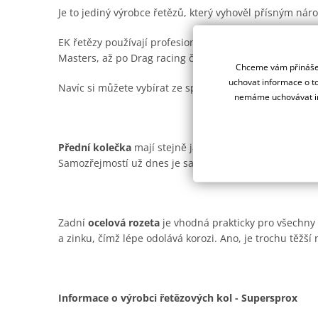
Je to jediný výrobce řetězů, který vyhověl přísným n
EK řetězy používají profesionální závodní týmy na ce
Masters, až po Drag racing či Road racing.
Chceme vám přinášet
uchovat informace o to
Navíc si můžete vybírat ze spousty barevných provede
nemáme uchovávat in
Přední kolečka
mají stejně jako ocelové rozety od Supe
Samozřejmostí už dnes je samočistící drážka pro offro
Zadní
ocelová rozeta
je vhodná prakticky pro všechny t
a zinku, čímž lépe odolává korozi. Ano, je trochu těžší n
Informace o výrobci řetězových kol - Supersprox