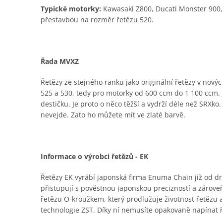
Typické motorky:
Kawasaki Z800, Ducati Monster 900,
přestavbou na rozměr řetězu 520.
Řada MVXZ
Řetězy ze stejného ranku jako originální řetězy v nový
525 a 530, tedy pro motorky od 600 ccm do 1 100 ccm. J
destičku. Je proto o něco těžší a vydrží déle než SRXko
nevejde. Zato ho můžete mít ve zlaté barvě.
Informace o výrobci řetězů - EK
Řetězy EK vyrábí japonská firma Enuma Chain již od dru
přistupují s pověstnou japonskou precizností a zároveň
řetězu O-kroužkem, který prodlužuje životnost řetězu
technologie ZST. Díky ní nemusíte opakovaně napínat 