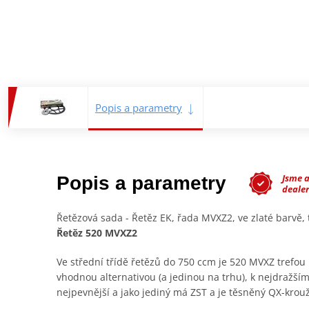
Popis a parametry
Jsme 
Popis a parametry
deale
Řetězová sada - Řetěz EK, řada MVXZ2, ve zlaté barvě
Řetěz 520 MVXZ2
Ve střední třídě řetězů do 750 ccm je 520 MVXZ trefou 
vhodnou alternativou (a jedinou na trhu), k nejdražším
nejpevnější a jako jediný má ZST a je těsněný QX-krou