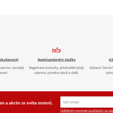
 zkušeností
Nadstandardní služby
K2
servisu i prodeji
Registrace motorky, předváděcí jízdy
Výbava? Servis? 
avení
zdarma, výměna zboží a další.
odmě
ám a akcím ze světa motorů.
Odběrem novinek souhlasím se zas