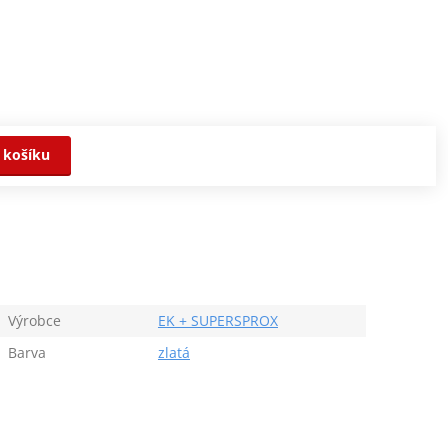
 košíku
Výrobce
EK + SUPERSPROX
Barva
zlatá