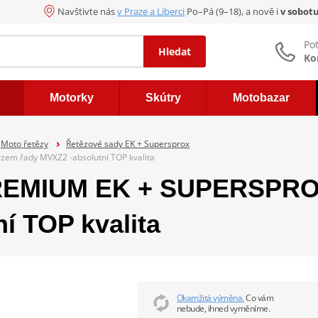
Navštivte nás
v Praze a Liberci
Po–Pá (9–18), a nově i
v sobot
Po
Hledat
Ko
Motorky
Skútry
Motobazar
Moto řetězy
Řetězové sady EK + Supersprox
em řady MVXZ2 -absolutní TOP kvalita
REMIUM EK + SUPERSPROX
í TOP kvalita
Okamžitá výměna.
Co vám
nebude, ihned vyměníme.