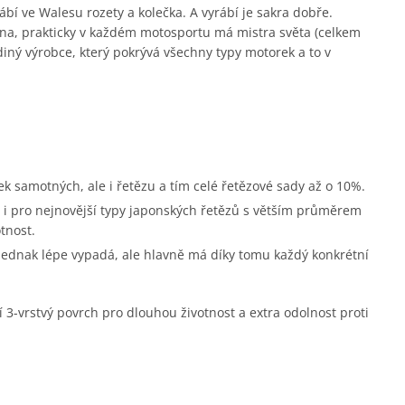
ábí ve Walesu rozety a kolečka. A vyrábí je sakra dobře.
na, prakticky v každém motosportu má mistra světa (celkem
diný výrobce, který pokrývá všechny typy motorek a to v
ek samotných, ale i řetězu a tím celé řetězové sady až o 10%.
i pro nejnovější typy japonských řetězů s větším průměrem
tnost.
 jednak lépe vypadá, ale hlavně má díky tomu každý konkrétní
í 3-vrstvý povrch pro dlouhou životnost a extra odolnost proti