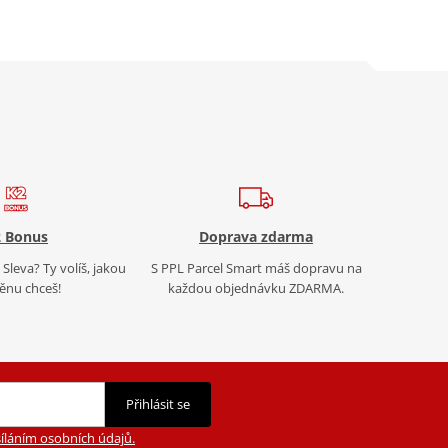
 Bonus
Doprava zdarma
Sleva? Ty volíš, jakou
S PPL Parcel Smart máš dopravu na
nu chceš!
každou objednávku ZDARMA.
Přihlásit se
íláním osobních údajů.