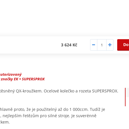
Do
3 624 Kč
autorizovaný
r značky EK + SUPERSPROX
, těsněný QX-kroužkem. Ocelové kolečko a rozeta SUPERSPROX.
hlavně proto, že je použitelný až do 1 000ccm. Tudíž je
, nejlepším řetězům pro silné stroje. Je suverénně
žkem.