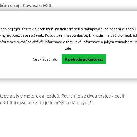
árokům stroje Kawasaki H2R.
lém světě od MotoGP, MXGP, přes Rallye Dakar, AMA, ADAC MX
 co nejlepší zážitek z prohlížení našich stránek a nakupování na našem e-shopu
m, jak používáte náš web. Pokud s tím nesouhlasíte, kliknutím na tlačítko neuklá
ní.
formace o vaší návštěvě. Informace o tom, jaké informace a jakým způsobem
zde
.
Neukládat info
V pohodě pokračovat
rsprox zesílené zuby pro delší životnost a jsou odlehčená.
ady.
ypy a styly motorek a jezdců. Povrch je ze dvou vrstev - oceli
ež hliníková, ale zato je levnější a dále vydrží.