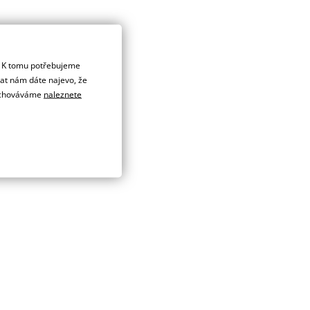
. K tomu potřebujeme
dat nám dáte najevo, že
 uchováváme
naleznete