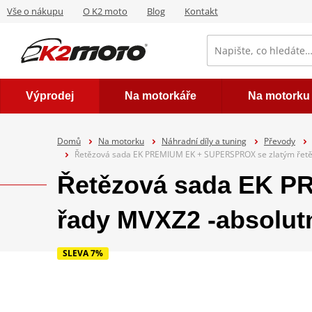
Vše o nákupu
O K2 moto
Blog
Kontakt
Výprodej
Na motorkáře
Na motorku
Domů
Na motorku
Náhradní díly a tuning
Převody
Řetězová sada EK PREMIUM EK + SUPERSPROX se zlatým řetěz
Řetězová sada EK P
řady MVXZ2 -absolutn
SLEVA 7%