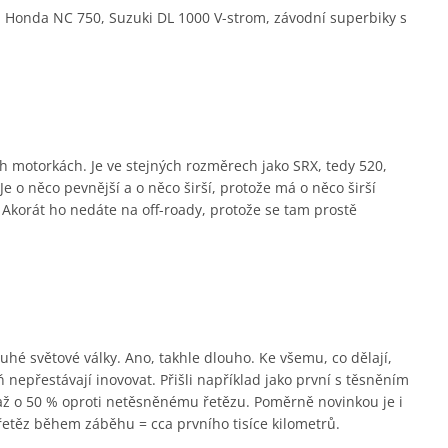
 Honda NC 750, Suzuki DL 1000 V-strom, závodní superbiky s
ch motorkách. Je ve stejných rozměrech jako SRX, tedy 520,
e o něco pevnější a o něco širší, protože má o něco širší
. Akorát ho nedáte na off-roady, protože se tam prostě
hé světové války. Ano, takhle dlouho. Ke všemu, co dělají,
 nepřestávají inovovat. Přišli například jako první s těsněním
 až o 50 % oproti netěsněnému řetězu. Poměrně novinkou je i
řetěz během záběhu = cca prvního tisíce kilometrů.