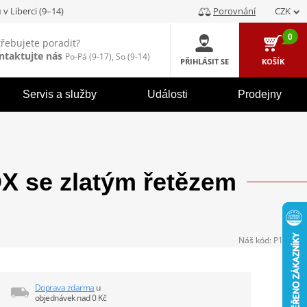
u
v Liberci (9–14)
Porovnání
CZK
0
třebujete poradit?
ntaktujte nás
Po-Pá (9-17), So (9-14)
PŘIHLÁSIT SE
KOŠÍK
Servis a služby
Události
Prodejny
 se zlatým řetězem
Náš kód:
P104384
Doprava zdarma
u
objednávek nad 0 Kč