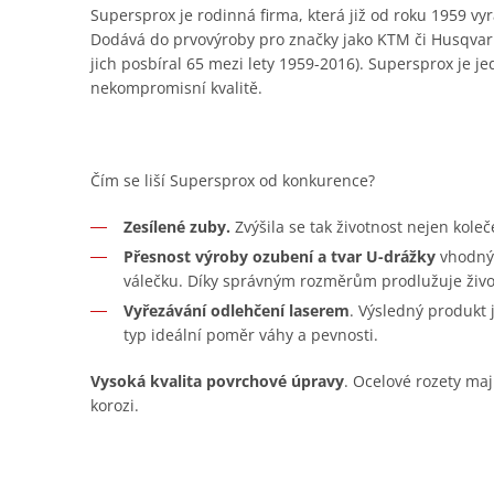
Supersprox je rodinná firma, která již od roku 1959 vyr
Dodává do prvovýroby pro značky jako KTM či Husqvar
jich posbíral 65 mezi lety 1959-2016). Supersprox je je
nekompromisní kvalitě.
Čím se liší Supersprox od konkurence?
Zesílené zuby.
Zvýšila se tak životnost nejen koleč
Přesnost výroby ozubení a tvar U-drážky
vhodný 
válečku. Díky správným rozměrům prodlužuje živo
Vyřezávání odlehčení laserem
. Výsledný produkt
typ ideální poměr váhy a pevnosti.
Vysoká kvalita povrchové úpravy
. Ocelové rozety maj
korozi.