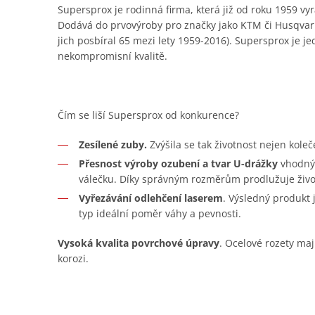
Supersprox je rodinná firma, která již od roku 1959 vyr
Dodává do prvovýroby pro značky jako KTM či Husqvar
jich posbíral 65 mezi lety 1959-2016). Supersprox je je
nekompromisní kvalitě.
Čím se liší Supersprox od konkurence?
Zesílené zuby.
Zvýšila se tak životnost nejen koleč
Přesnost výroby ozubení a tvar U-drážky
vhodný 
válečku. Díky správným rozměrům prodlužuje živo
Vyřezávání odlehčení laserem
. Výsledný produkt
typ ideální poměr váhy a pevnosti.
Vysoká kvalita povrchové úpravy
. Ocelové rozety maj
korozi.