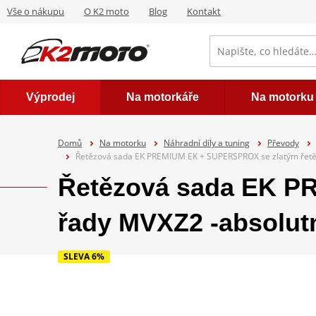
Vše o nákupu
O K2 moto
Blog
Kontakt
Výprodej
Na motorkáře
Na motorku
Domů
Na motorku
Náhradní díly a tuning
Převody
Řetězová sada EK PREMIUM EK + SUPERSPROX se zlatým řetěz
Řetězová sada EK P
řady MVXZ2 -absolutn
SLEVA 6%