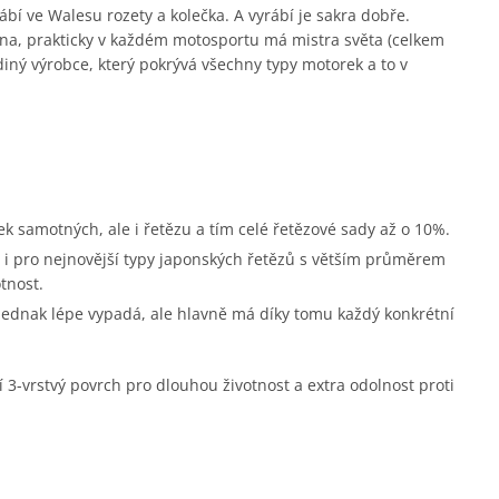
ábí ve Walesu rozety a kolečka. A vyrábí je sakra dobře.
na, prakticky v každém motosportu má mistra světa (celkem
diný výrobce, který pokrývá všechny typy motorek a to v
ek samotných, ale i řetězu a tím celé řetězové sady až o 10%.
i pro nejnovější typy japonských řetězů s větším průměrem
tnost.
 jednak lépe vypadá, ale hlavně má díky tomu každý konkrétní
í 3-vrstvý povrch pro dlouhou životnost a extra odolnost proti