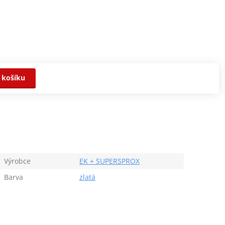
 košíku
Výrobce
EK + SUPERSPROX
Barva
zlatá