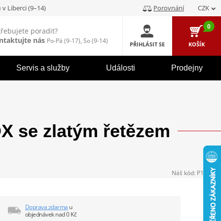
u
v Liberci (9–14)
Porovnání
CZK
0
třebujete poradit?
ntaktujte nás
Po-Pá (9-17), So (9-14)
PŘIHLÁSIT SE
KOŠÍK
Servis a služby
Události
Prodejny
 se zlatým řetězem
Náš kód:
P104378
Doprava zdarma
u
objednávek nad 0 Kč