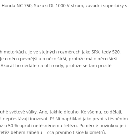
 Honda NC 750, Suzuki DL 1000 V-strom, závodní superbiky s
ch motorkách. Je ve stejných rozměrech jako SRX, tedy 520,
e o něco pevnější a o něco širší, protože má o něco širší
. Akorát ho nedáte na off-roady, protože se tam prostě
hé světové války. Ano, takhle dlouho. Ke všemu, co dělají,
 nepřestávají inovovat. Přišli například jako první s těsněním
 až o 50 % oproti netěsněnému řetězu. Poměrně novinkou je i
řetěz během záběhu = cca prvního tisíce kilometrů.