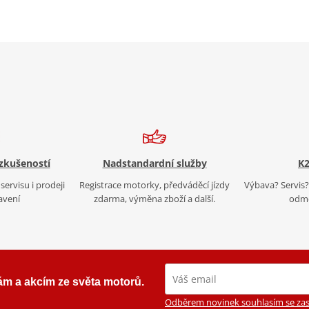
 zkušeností
Nadstandardní služby
K2
servisu i prodeji
Registrace motorky, předváděcí jízdy
Výbava? Servis? 
avení
zdarma, výměna zboží a další.
odmě
ám a akcím ze světa motorů.
Odběrem novinek souhlasím se zas