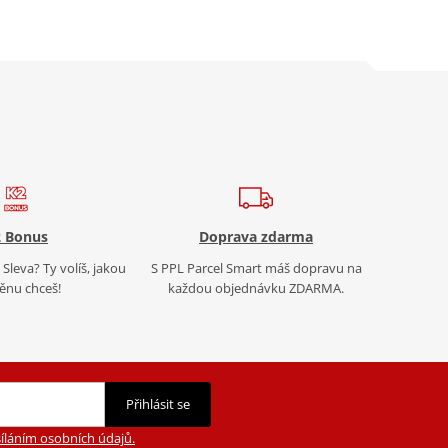
 Bonus
Doprava zdarma
Sleva? Ty volíš, jakou
S PPL Parcel Smart máš dopravu na
nu chceš!
každou objednávku ZDARMA.
Přihlásit se
íláním osobních údajů.