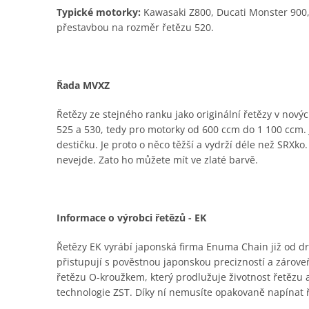
Typické motorky:
Kawasaki Z800, Ducati Monster 900,
přestavbou na rozměr řetězu 520.
Řada MVXZ
Řetězy ze stejného ranku jako originální řetězy v nový
525 a 530, tedy pro motorky od 600 ccm do 1 100 ccm. J
destičku. Je proto o něco těžší a vydrží déle než SRXko
nevejde. Zato ho můžete mít ve zlaté barvě.
Informace o výrobci řetězů - EK
Řetězy EK vyrábí japonská firma Enuma Chain již od dru
přistupují s pověstnou japonskou precizností a zároveň
řetězu O-kroužkem, který prodlužuje životnost řetězu
technologie ZST. Díky ní nemusíte opakovaně napínat 