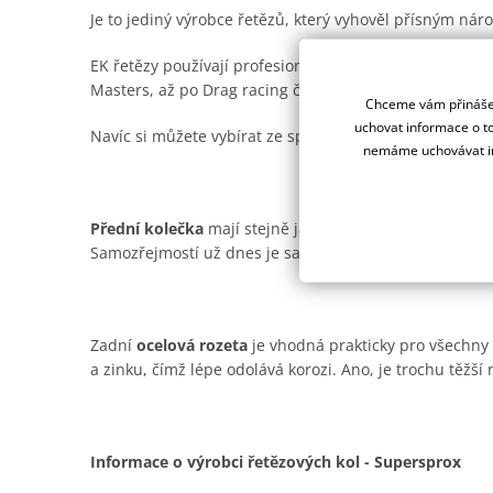
Je to jediný výrobce řetězů, který vyhověl přísným n
EK řetězy používají profesionální závodní týmy na ce
Masters, až po Drag racing či Road racing.
Chceme vám přinášet
uchovat informace o to
Navíc si můžete vybírat ze spousty barevných provede
nemáme uchovávat in
Přední kolečka
mají stejně jako ocelové rozety od Supe
Samozřejmostí už dnes je samočistící drážka pro offro
Zadní
ocelová rozeta
je vhodná prakticky pro všechny t
a zinku, čímž lépe odolává korozi. Ano, je trochu těžší n
Informace o výrobci řetězových kol - Supersprox