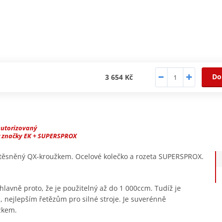
Do
3 654 Kč
autorizovaný
r značky EK + SUPERSPROX
, těsněný QX-kroužkem. Ocelové kolečko a rozeta SUPERSPROX.
hlavně proto, že je použitelný až do 1 000ccm. Tudíž je
, nejlepším řetězům pro silné stroje. Je suverénně
žkem.