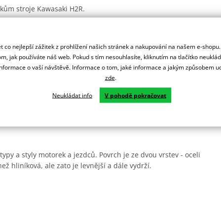
árokům stroje Kawasaki H2R.
lém světě od MotoGP, MXGP, přes Rallye Dakar, AMA, ADAC MX
 co nejlepší zážitek z prohlížení našich stránek a nakupování na našem e-shopu
m, jak používáte náš web. Pokud s tím nesouhlasíte, kliknutím na tlačítko neuklá
ní.
formace o vaší návštěvě. Informace o tom, jaké informace a jakým způsobem
zde
.
Neukládat info
V pohodě pokračovat
rsprox zesílené zuby pro delší životnost a jsou odlehčená.
ady.
ypy a styly motorek a jezdců. Povrch je ze dvou vrstev - oceli
ež hliníková, ale zato je levnější a dále vydrží.