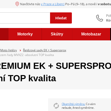
Navštivte nás
v Praze a Liberci
Po–Pá (9–18), a nově i
v sobot
Po
Hledat
Ko
Motorky
Skútry
Motobazar
Moto řetězy
Řetězové sady EK + Supersprox
em řady MVXZ2 -absolutní TOP kvalita
REMIUM EK + SUPERSPROX
í TOP kvalita
Okamžitá výměna.
Co vám
nebude, ihned vyměníme.