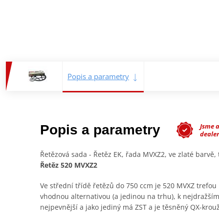
Popis a parametry
Jsme 
Popis a parametry
deale
Řetězová sada - Řetěz EK, řada MVXZ2, ve zlaté barvě
Řetěz 520 MVXZ2
Ve střední třídě řetězů do 750 ccm je 520 MVXZ trefou 
vhodnou alternativou (a jedinou na trhu), k nejdražším
nejpevnější a jako jediný má ZST a je těsněný QX-krou