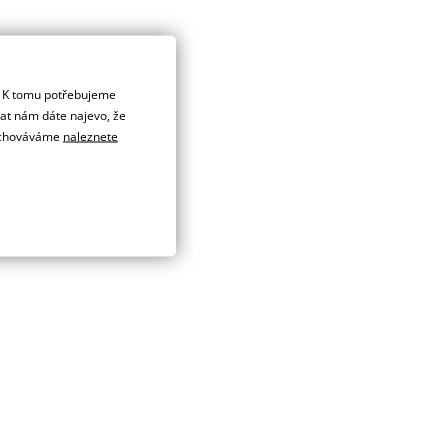
. K tomu potřebujeme
dat nám dáte najevo, že
 uchováváme
naleznete