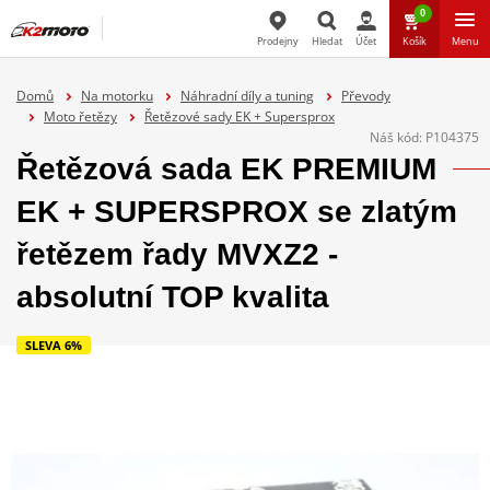
0
Prodejny
Hledat
Účet
Košík
Menu
Hledat
Domů
Na motorku
Náhradní díly a tuning
Převody
Moto řetězy
Řetězové sady EK + Supersprox
Náš kód:
P104375
Řetězová sada EK PREMIUM
EK + SUPERSPROX se zlatým
řetězem řady MVXZ2 -
absolutní TOP kvalita
SLEVA 6%