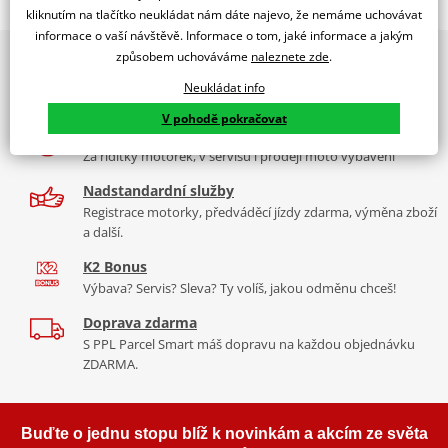
Jsme autorizovaný
kliknutím na tlačítko neukládat nám dáte najevo, že nemáme uchovávat
dealer značky EK + SUPERSPROX
informace o vaší návštěvě. Informace o tom, jaké informace a jakým
způsobem uchováváme
naleznete zde
.
2x multibrand showroom
Řetězová sada - Řetěz EK, řada MVXZ2, ve zlaté barvě, těsněný QX-
9 značek motocyklů, servis, oblečení, doplňky i náhradní
kroužkem. Ocelové kolečko a rozeta SUPERSPROX.
Neukládat info
díly, to vše v Praze a Liberci
Řetěz 520 MVXZ2
V pohodě pokračovat
Více než 30 let zkušeností
Ve střední třídě řetězů do 750 ccm je 520 MVXZ trefou hlavně
Za řídítky motorek, v servisu i prodeji moto vybavení
proto, že je použitelný až do 1 000ccm. Tudíž je vhodnou
alternativou (a jedinou na trhu), k nejdražším, nejlepším řetězům
Nadstandardní služby
pro silné stroje. Je suverénně nejpevnější a jako jediný má ZST a je
Registrace motorky, předváděcí jízdy zdarma, výměna zboží
a další.
těsněný QX-kroužkem.
K2 Bonus
Typické motorky:
Kawasaki Z800, Ducati Monster 900, Honda NC
Výbava? Servis? Sleva? Ty volíš, jakou odměnu chceš!
750, Suzuki DL 1000 V-strom, závodní superbiky s přestavbou na
rozměr řetězu 520.
Doprava zdarma
S PPL Parcel Smart máš dopravu na každou objednávku
ZDARMA.
Řada MVXZ
Buďte o jednu stopu blíž k novinkám a akcím ze světa
Řetězy ze stejného ranku jako originální řetězy v nových