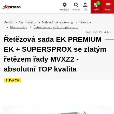
0
Prodejny
Hledat
Účet
Košík
Menu
Hledat
Domů
Na motorku
Náhradní díly a tuning
Převody
Moto řetězy
Řetězové sady EK + Supersprox
Náš kód:
P104372
Řetězová sada EK PREMIUM
EK + SUPERSPROX se zlatým
řetězem řady MVXZ2 -
absolutní TOP kvalita
SLEVA 7%