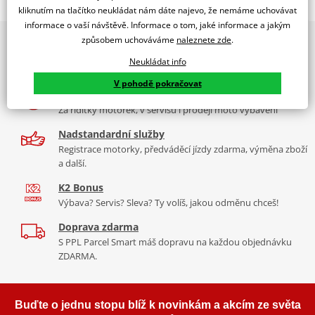
Jsme autorizovaný
kliknutím na tlačítko neukládat nám dáte najevo, že nemáme uchovávat
dealer značky EK + SUPERSPROX
informace o vaší návštěvě. Informace o tom, jaké informace a jakým
způsobem uchováváme
naleznete zde
.
2x multibrand showroom
Řetězová sada - Řetěz EK, řada MVXZ2, ve zlaté barvě, těsněný QX-
9 značek motocyklů, servis, oblečení, doplňky i náhradní
kroužkem. Ocelové kolečko a rozeta SUPERSPROX.
Neukládat info
díly, to vše v Praze a Liberci
Řetěz 520 MVXZ2
V pohodě pokračovat
Více než 30 let zkušeností
Ve střední třídě řetězů do 750 ccm je 520 MVXZ trefou hlavně
Za řídítky motorek, v servisu i prodeji moto vybavení
proto, že je použitelný až do 1 000ccm. Tudíž je vhodnou
alternativou (a jedinou na trhu), k nejdražším, nejlepším řetězům
Nadstandardní služby
pro silné stroje. Je suverénně nejpevnější a jako jediný má ZST a je
Registrace motorky, předváděcí jízdy zdarma, výměna zboží
a další.
těsněný QX-kroužkem.
K2 Bonus
Typické motorky:
Kawasaki Z800, Ducati Monster 900, Honda NC
Výbava? Servis? Sleva? Ty volíš, jakou odměnu chceš!
750, Suzuki DL 1000 V-strom, závodní superbiky s přestavbou na
rozměr řetězu 520.
Doprava zdarma
S PPL Parcel Smart máš dopravu na každou objednávku
ZDARMA.
Řada MVXZ
Buďte o jednu stopu blíž k novinkám a akcím ze světa
Řetězy ze stejného ranku jako originální řetězy v nových