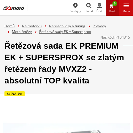
0
Prodejny
Hledat
Účet
Košík
Menu
Hledat
Domů
Na motorku
Náhradní díly a tuning
Převody
Moto řetězy
Řetězové sady EK + Supersprox
Náš kód:
P104315
Řetězová sada EK PREMIUM
EK + SUPERSPROX se zlatým
řetězem řady MVXZ2 -
absolutní TOP kvalita
SLEVA 7%