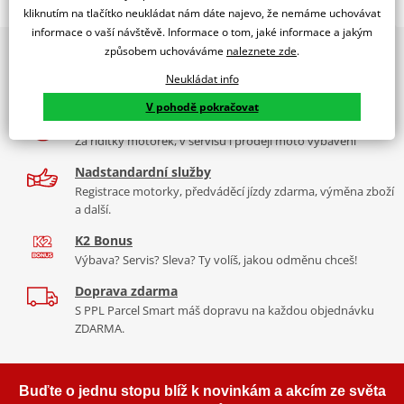
Jsme autorizovaný
kliknutím na tlačítko neukládat nám dáte najevo, že nemáme uchovávat
dealer značky EK + SUPERSPROX
informace o vaší návštěvě. Informace o tom, jaké informace a jakým
způsobem uchováváme
naleznete zde
.
2x multibrand showroom
Řetězová sada - Řetěz EK, řada MVXZ2, ve zlaté barvě, těsněný QX-
9 značek motocyklů, servis, oblečení, doplňky i náhradní
kroužkem. Ocelové kolečko a rozeta SUPERSPROX.
Neukládat info
díly, to vše v Praze a Liberci
Řetěz 520 MVXZ2
V pohodě pokračovat
Více než 30 let zkušeností
Ve střední třídě řetězů do 750 ccm je 520 MVXZ trefou hlavně
Za řídítky motorek, v servisu i prodeji moto vybavení
proto, že je použitelný až do 1 000ccm. Tudíž je vhodnou
alternativou (a jedinou na trhu), k nejdražším, nejlepším řetězům
Nadstandardní služby
pro silné stroje. Je suverénně nejpevnější a jako jediný má ZST a je
Registrace motorky, předváděcí jízdy zdarma, výměna zboží
a další.
těsněný QX-kroužkem.
K2 Bonus
Typické motorky:
Kawasaki Z800, Ducati Monster 900, Honda NC
Výbava? Servis? Sleva? Ty volíš, jakou odměnu chceš!
750, Suzuki DL 1000 V-strom, závodní superbiky s přestavbou na
rozměr řetězu 520.
Doprava zdarma
S PPL Parcel Smart máš dopravu na každou objednávku
ZDARMA.
Řada MVXZ
Buďte o jednu stopu blíž k novinkám a akcím ze světa
Řetězy ze stejného ranku jako originální řetězy v nových