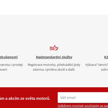
 zkušeností
Nadstandardní služby
K2
servisu i prodeji
Registrace motorky, předváděcí jízdy
Výbava? Servis? 
avení
zdarma, výměna zboží a další.
odmě
ám a akcím ze světa motorů.
Odběrem novinek souhlasím se zas