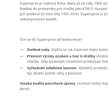
Supersprox je rodinná firma, která již od roku 1959 vyr
Dodává do prvovýroby pro značky jako KTM či Husqvar
jich posbíral 65 mezi lety 1959-2016). Supersprox je je
nekompromisní kvalitě.
Čím se liší Supersprox od konkurence?
Zesílené zuby.
Zvýšila se tak životnost nejen koleč
Přesnost výroby ozubení a tvar U-drážky
vhodný 
válečku. Díky správným rozměrům prodlužuje živo
Vyřezávání odlehčení laserem
. Výsledný produkt
typ ideální poměr váhy a pevnosti.
Vysoká kvalita povrchové úpravy
. Ocelové rozety maj
korozi.