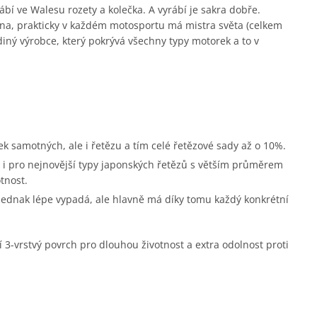
ábí ve Walesu rozety a kolečka. A vyrábí je sakra dobře.
na, prakticky v každém motosportu má mistra světa (celkem
diný výrobce, který pokrývá všechny typy motorek a to v
ek samotných, ale i řetězu a tím celé řetězové sady až o 10%.
i pro nejnovější typy japonských řetězů s větším průměrem
tnost.
 jednak lépe vypadá, ale hlavně má díky tomu každý konkrétní
í 3-vrstvý povrch pro dlouhou životnost a extra odolnost proti