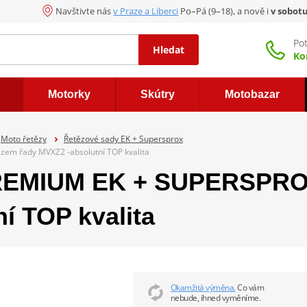
Navštivte nás
v Praze a Liberci
Po–Pá (9–18), a nově i
v sobot
Po
Hledat
Ko
Motorky
Skútry
Motobazar
Moto řetězy
Řetězové sady EK + Supersprox
em řady MVXZ2 -absolutní TOP kvalita
REMIUM EK + SUPERSPROX
í TOP kvalita
Okamžitá výměna.
Co vám
nebude, ihned vyměníme.