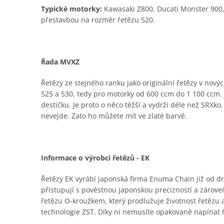
Typické motorky:
Kawasaki Z800, Ducati Monster 900,
přestavbou na rozměr řetězu 520.
Řada MVXZ
Řetězy ze stejného ranku jako originální řetězy v nový
525 a 530, tedy pro motorky od 600 ccm do 1 100 ccm. J
destičku. Je proto o něco těžší a vydrží déle než SRXko
nevejde. Zato ho můžete mít ve zlaté barvě.
Informace o výrobci řetězů - EK
Řetězy EK vyrábí japonská firma Enuma Chain již od dru
přistupují s pověstnou japonskou precizností a zároveň
řetězu O-kroužkem, který prodlužuje životnost řetězu
technologie ZST. Díky ní nemusíte opakovaně napínat 