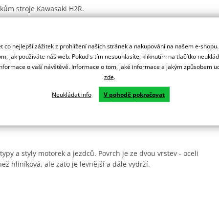
árokům stroje Kawasaki H2R.
lém světě od MotoGP, MXGP, přes Rallye Dakar, AMA, ADAC MX
 co nejlepší zážitek z prohlížení našich stránek a nakupování na našem e-shopu
m, jak používáte náš web. Pokud s tím nesouhlasíte, kliknutím na tlačítko neuklá
ní.
formace o vaší návštěvě. Informace o tom, jaké informace a jakým způsobem
zde
.
Neukládat info
V pohodě pokračovat
rsprox zesílené zuby pro delší životnost a jsou odlehčená.
ady.
ypy a styly motorek a jezdců. Povrch je ze dvou vrstev - oceli
ež hliníková, ale zato je levnější a dále vydrží.