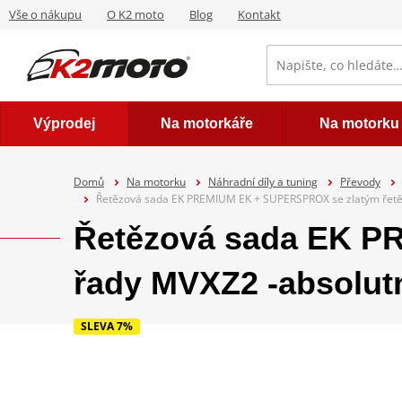
Vše o nákupu
O K2 moto
Blog
Kontakt
Výprodej
Na motorkáře
Na motorku
Domů
Na motorku
Náhradní díly a tuning
Převody
Řetězová sada EK PREMIUM EK + SUPERSPROX se zlatým řetěz
Řetězová sada EK P
řady MVXZ2 -absolutn
SLEVA 7%