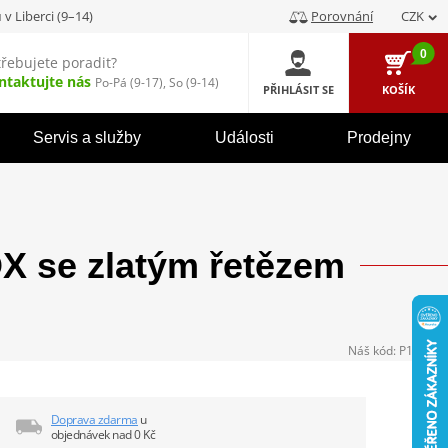
u
v Liberci (9–14)
Porovnání
CZK
0
třebujete poradit?
ntaktujte nás
Po-Pá (9-17), So (9-14)
PŘIHLÁSIT SE
KOŠÍK
Servis a služby
Události
Prodejny
 se zlatým řetězem
Náš kód:
P104238
Doprava zdarma
u
objednávek nad 0 Kč