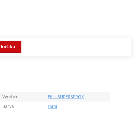
 košíku
Výrobce
EK + SUPERSPROX
Barva
zlatá