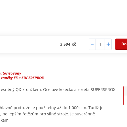
Do
3 594 Kč
autorizovaný
r značky EK + SUPERSPROX
, těsněný QX-kroužkem. Ocelové kolečko a rozeta SUPERSPROX.
hlavně proto, že je použitelný až do 1 000ccm. Tudíž je
, nejlepším řetězům pro silné stroje. Je suverénně
žkem.