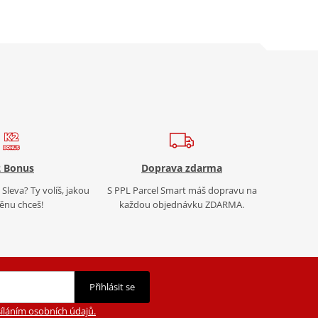
 Bonus
Doprava zdarma
Sleva? Ty volíš, jakou
S PPL Parcel Smart máš dopravu na
nu chceš!
každou objednávku ZDARMA.
Přihlásit se
íláním osobních údajů.