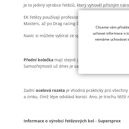
Je to jediný výrobce řetězů, který vyhověl přísným n
EK řetězy používají profesionální závodní týmy na ce
Masters, až po Drag racing či Road racing.
Chceme vám přinášet
uchovat informace o to
Navíc si můžete vybírat ze spousty barevných provede
nemáme uchovávat in
Přední kolečka
mají stejně jako ocelové rozety od Supe
Samozřejmostí už dnes je samočistící drážka pro offro
Zadní
ocelová rozeta
je vhodná prakticky pro všechny t
a zinku, čímž lépe odolává korozi. Ano, je trochu těžší n
Informace o výrobci řetězových kol - Supersprox