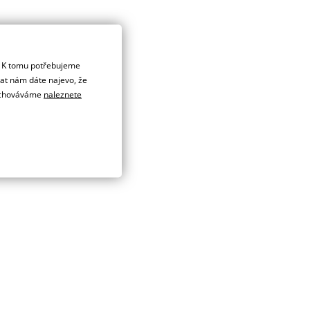
. K tomu potřebujeme
dat nám dáte najevo, že
 uchováváme
naleznete