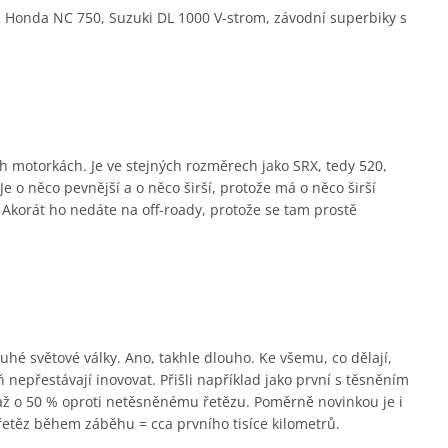
 Honda NC 750, Suzuki DL 1000 V-strom, závodní superbiky s
ch motorkách. Je ve stejných rozměrech jako SRX, tedy 520,
e o něco pevnější a o něco širší, protože má o něco širší
. Akorát ho nedáte na off-roady, protože se tam prostě
hé světové války. Ano, takhle dlouho. Ke všemu, co dělají,
 nepřestávají inovovat. Přišli například jako první s těsněním
 až o 50 % oproti netěsněnému řetězu. Poměrně novinkou je i
řetěz během záběhu = cca prvního tisíce kilometrů.