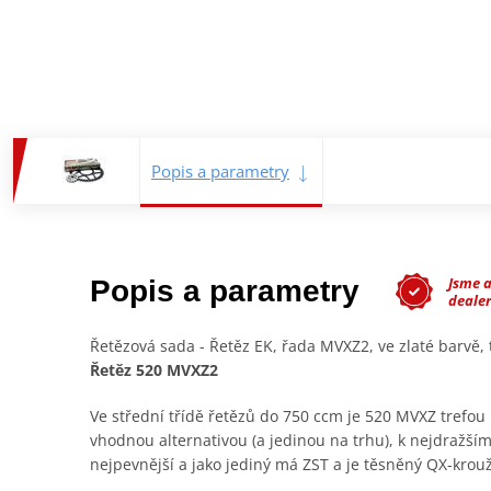
Popis a parametry
Jsme 
Popis a parametry
deale
Řetězová sada - Řetěz EK, řada MVXZ2, ve zlaté barvě
Řetěz 520 MVXZ2
Ve střední třídě řetězů do 750 ccm je 520 MVXZ trefou 
vhodnou alternativou (a jedinou na trhu), k nejdražším
nejpevnější a jako jediný má ZST a je těsněný QX-krou