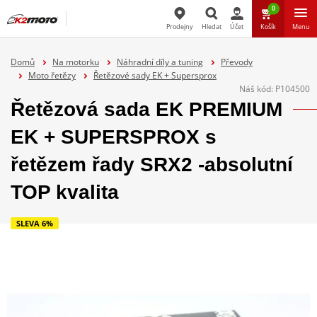
0
Prodejny
Hledat
Účet
Košík
Menu
Hledat
Domů
Na motorku
Náhradní díly a tuning
Převody
Moto řetězy
Řetězové sady EK + Supersprox
Náš kód:
P104500
Řetězová sada EK PREMIUM
EK + SUPERSPROX s
řetězem řady SRX2 -absolutní
TOP kvalita
SLEVA 6%