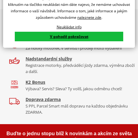
Jsme autorizovaný
kliknutím na tlačítko neukládat nám dáte najevo, že nemáme uchovávat
dealer značky EK + SUPERSPROX
informace o vaší návštěvě. Informace o tom, jaké informace a jakým
způsobem uchováváme
naleznete zde
.
2x multibrand showroom
Řetězová sada - Řetěz EK, řada SRX2, těsněný QX-kroužkem.
9 značek motocyklů, servis, oblečení, doplňky i náhradní
Ocelové kolečko a rozeta SUPERSPROX.
Neukládat info
díly, to vše v Praze a Liberci
Řetěz 520 SRX2
V pohodě pokračovat
Více než 30 let zkušeností
Ve střední třídě řetězů do 750 ccm je 520 SRX zajímavý především
Za řídítky motorek, v servisu i prodeji moto vybavení
tím, že má jako jediný na trhu ZST (samozřejmě kromě typu MVXZ).
Nadstandardní služby
Typické motorky: Honda NC 750S, Kawasaki KLR 650, KTM 690
Registrace motorky, předváděcí jízdy zdarma, výměna zboží
Enduro/Duke, zároveň se šikne pro sportovní endura a závody
a další.
čtyřkolek.
K2 Bonus
Výbava? Servis? Sleva? Ty volíš, jakou odměnu chceš!
Doprava zdarma
Řada SRX
S PPL Parcel Smart máš dopravu na každou objednávku
ZDARMA.
Nejpoužívanější řetězy prakticky pro všechny motorky. Klasická
střední třída, ze které si vybere prakticky každý, prakticky pro
každou motorku, včetně závodních mašin, čtyřkolek. Má QX
Buďte o jednu stopu blíž k novinkám a akcím ze světa
kroužek, ZST technologii. Dělá se v rozměrech 520, 525, 530. Takže