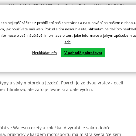
lém světě od MotoGP, MXGP, přes Rallye Dakar, AMA, ADAC MX
 co nejlepší zážitek z prohlížení našich stránek a nakupování na našem e-shopu
ní.
m, jak používáte náš web. Pokud s tím nesouhlasíte, kliknutím na tlačítko neuklá
formace o vaší návštěvě. Informace o tom, jaké informace a jakým způsobem
zde
.
rsprox zesílené zuby pro delší životnost a jsou odlehčená.
Neukládat info
V pohodě pokračovat
ady.
ypy a styly motorek a jezdců. Povrch je ze dvou vrstev - oceli
ež hliníková, ale zato je levnější a dále vydrží.
ábí ve Walesu rozety a kolečka. A vyrábí je sakra dobře.
na, prakticky v každém motosportu má mistra světa (celkem