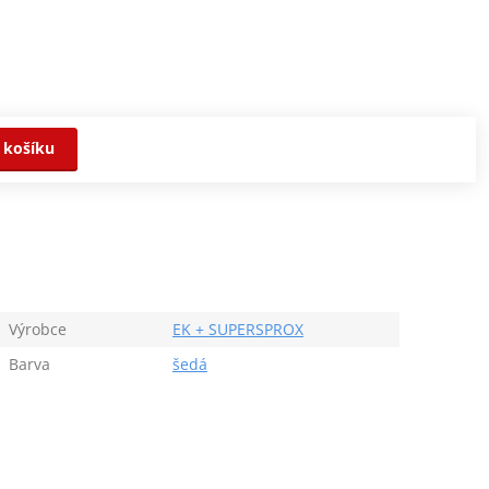
 košíku
Výrobce
EK + SUPERSPROX
Barva
šedá