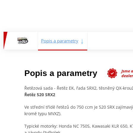
Popis a parametry
Jsme 
Popis a parametry
deale
Řetězová sada - Řetěz EK, řada SRX2, těsněný QX-kro
Řetěz 520 SRX2
Ve střední třídě řetězů do 750 ccm je 520 SRX zajímav
kromě typu MVXZ).
Typické motorky: Honda NC 750S, Kawasaki KLR 650, K
a závody čtyřkolek.