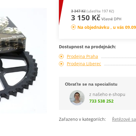
3 347 Kč
(ušetříte 197 Kč)
3 150 Kč
Včetně DPH
Na objednávku , u vás 09.09
Dostupnost na prodejnách:
Prodejna Praha
Prodejna Liberec
Obraťte se na specialistu
z našeho e-shopu
733 538 252
Zařazeno v kategoriích:
Řetězové s