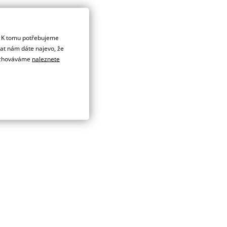
. K tomu potřebujeme
dat nám dáte najevo, že
 uchováváme
naleznete