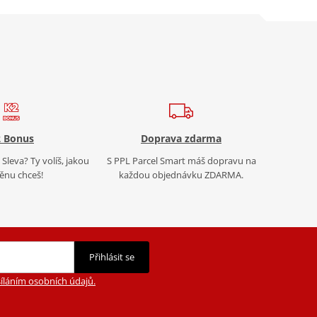
 Bonus
Doprava zdarma
Sleva? Ty volíš, jakou
S PPL Parcel Smart máš dopravu na
nu chceš!
každou objednávku ZDARMA.
Přihlásit se
íláním osobních údajů.