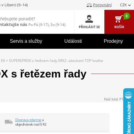
u
v Liberci (9–14)
Porovnání
CZK
0
třebujete poradit?
ntaktujte nás
Po-Pá (9-17), So (9-14)
PŘIHLÁSIT SE
KOŠÍK
Servis a služby
Události
Prodejny
EK + SUPERSPROX s řetězem řady SRX2 -absolutní TOP kvalita
 s řetězem řady
Náš kód:
P104351
Doprava zdarma
u
objednávek nad 0 Kč