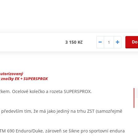
Do
3 150 Kč
autorizovaný
r značky EK + SUPERSPROX
užkem. Ocelové kolečko a rozeta SUPERSPROX.
ý především tím, že má jako jediný na trhu ZST (samozřejmě
TM 690 Enduro/Duke, zároveň se šikne pro sportovní endura