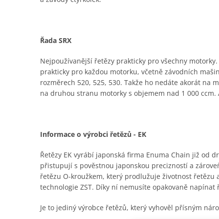
Řada SRX
Nejpoužívanější řetězy prakticky pro všechny motorky. K
prakticky pro každou motorku, včetně závodních mašin,
rozměrech 520, 525, 530. Takže ho nedáte akorát na malý
na druhou stranu motorky s objemem nad 1 000 ccm. A
Informace o výrobci řetězů - EK
Řetězy EK vyrábí japonská firma Enuma Chain již od dru
přistupují s pověstnou japonskou precizností a zároveň
řetězu O-kroužkem, který prodlužuje životnost řetězu
technologie ZST. Díky ní nemusíte opakovaně napínat 
Je to jediný výrobce řetězů, který vyhověl přísným n