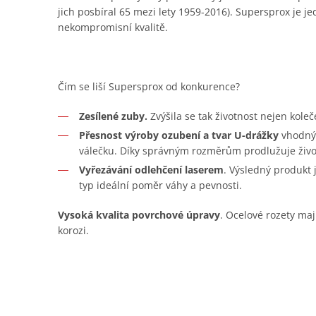
jich posbíral 65 mezi lety 1959-2016). Supersprox je je
nekompromisní kvalitě.
Čím se liší Supersprox od konkurence?
Zesílené zuby.
Zvýšila se tak životnost nejen koleč
Přesnost výroby ozubení a tvar U-drážky
vhodný 
válečku. Díky správným rozměrům prodlužuje živo
Vyřezávání odlehčení laserem
. Výsledný produkt
typ ideální poměr váhy a pevnosti.
Vysoká kvalita povrchové úpravy
. Ocelové rozety maj
korozi.