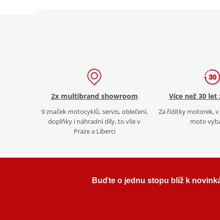
2x multibrand showroom
Více než 30 let
9 značek motocyklů, servis, oblečení,
Za řídítky motorek, v 
doplňky i náhradní díly, to vše v
moto vyb
Praze a Liberci
Buďte o jednu stopu blíž k novink