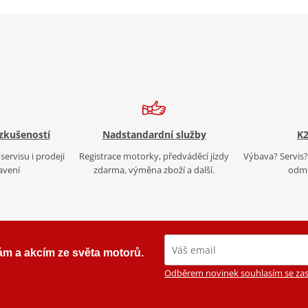
 zkušeností
Nadstandardní služby
K2
servisu i prodeji
Registrace motorky, předváděcí jízdy
Výbava? Servis? 
avení
zdarma, výměna zboží a další.
odmě
ám a akcím ze světa motorů.
Odběrem novinek souhlasím se zas