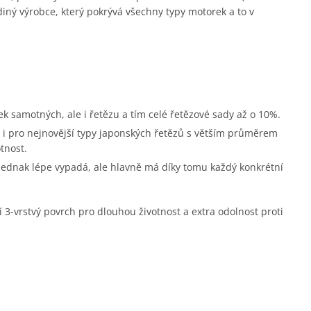
diný výrobce, který pokrývá všechny typy motorek a to v
ek samotných, ale i řetězu a tím celé řetězové sady až o 10%.
i pro nejnovější typy japonských řetězů s větším průměrem
tnost.
 jednak lépe vypadá, ale hlavně má díky tomu každý konkrétní
í 3-vrstvý povrch pro dlouhou životnost a extra odolnost proti