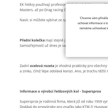
EK řetězy používají profesionální závodní týmy na ce
Masters, až po Drag racing či Road racing.
Chceme vám přinášet
Navíc si můžete vybírat ze spousty barevných provede
uchovat informace o to
nemáme uchovávat in
Přední kolečka
mají stejně jako ocelové rozety od Supe
Samozřejmostí už dnes je samočistící drážka pro offro
Zadní
ocelová rozeta
je vhodná prakticky pro všechny t
a zinku, čímž lépe odolává korozi. Ano, je trochu těžší n
Informace o výrobci řetězových kol - Supersprox
Supersprox je rodinná firma, která již od roku 1959 vyr
Dodává do prvovýroby pro značky jako KTM či Husqvar