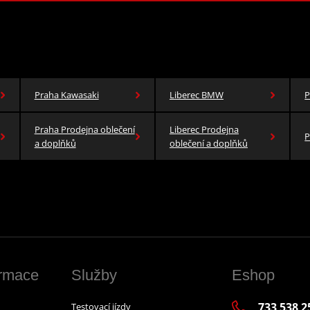
Praha Kawasaki
Liberec BMW
P
Praha Prodejna oblečení
Liberec Prodejna
P
a doplňků
oblečení a doplňků
ormace
Služby
Eshop
733 538 2
Testovací jízdy