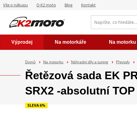
Vše o nákupu
O K2 moto
Blog
Kontakt
Výprodej
Na motorkáře
Na motorku
Domů
Na motorku
Náhradní díly a tuning
Převody
Řetězová sada EK P
SRX2 -absolutní TOP 
SLEVA 6%