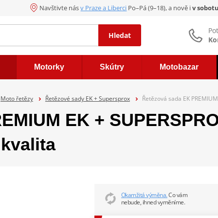
Navštivte nás
v Praze a Liberci
Po–Pá (9–18), a nově i
v sobot
Po
Hledat
Ko
Motorky
Skútry
Motobazar
Moto řetězy
Řetězové sady EK + Supersprox
Řetězová sada EK PREMIUM 
REMIUM EK + SUPERSPROX
kvalita
Okamžitá výměna.
Co vám
nebude, ihned vyměníme.