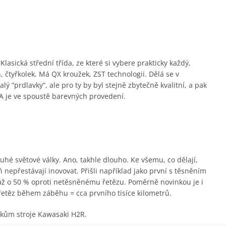
lasická střední třída, ze které si vybere prakticky každý,
 čtyřkolek. Má QX kroužek, ZST technologii. Dělá se v
 “prdlavky”, ale pro ty by byl stejně zbytečně kvalitní, a pak
 je ve spoustě barevných provedení.
hé světové války. Ano, takhle dlouho. Ke všemu, co dělají,
 nepřestávají inovovat. Přišli například jako první s těsněním
 až o 50 % oproti netěsněnému řetězu. Poměrně novinkou je i
řetěz během záběhu = cca prvního tisíce kilometrů.
árokům stroje Kawasaki H2R.