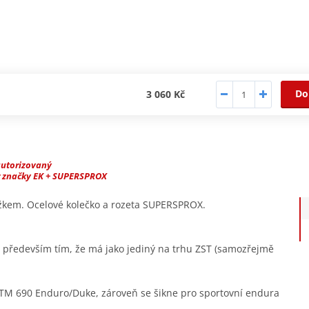
Do
3 060 Kč
autorizovaný
r značky EK + SUPERSPROX
užkem. Ocelové kolečko a rozeta SUPERSPROX.
ý především tím, že má jako jediný na trhu ZST (samozřejmě
TM 690 Enduro/Duke, zároveň se šikne pro sportovní endura