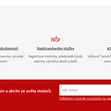
 zkušeností
Nadstandardní služby
K2
servisu i prodeji
Registrace motorky, předváděcí jízdy
Výbava? Servis? 
avení
zdarma, výměna zboží a další.
odmě
ám a akcím ze světa motorů.
Odběrem novinek souhlasím se zas