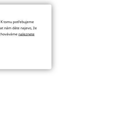
. K tomu potřebujeme
dat nám dáte najevo, že
 uchováváme
naleznete