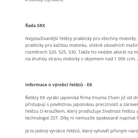
Řada SRX
Nejpoužívanější řetězy prakticky pro všechny motorky. K
prakticky pro každou motorku, včetně závodních mašin,
rozměrech 520, 525, 530. Takže ho nedáte akorát na malý
na druhou stranu motorky s objemem nad 1 000 ccm. A
Informace o výrobci řetězů - EK
Řetězy EK vyrábí japonská firma Enuma Chain již od dru
přistupují s pověstnou japonskou precizností a zároveň
řetězu O-kroužkem, který prodlužuje životnost řetězu
technologie ZST. Díky ní nemusíte opakovaně napínat 
Je to jediný výrobce řetězů, který vyhověl přísným n