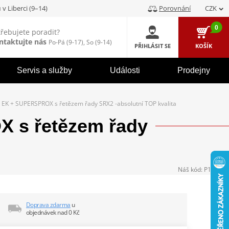
u
v Liberci (9–14)
Porovnání
CZK
0
třebujete poradit?
ntaktujte nás
Po-Pá (9-17), So (9-14)
PŘIHLÁSIT SE
KOŠÍK
Servis a služby
Události
Prodejny
EK + SUPERSPROX s řetězem řady SRX2 -absolutní TOP kvalita
 s řetězem řady
Náš kód:
P104342
Doprava zdarma
u
objednávek nad 0 Kč