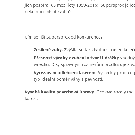
jich posbíral 65 mezi lety 1959-2016). Supersprox je je
nekompromisní kvalitě.
Čím se liší Supersprox od konkurence?
Zesílené zuby.
Zvýšila se tak životnost nejen koleč
Přesnost výroby ozubení a tvar U-drážky
vhodný 
válečku. Díky správným rozměrům prodlužuje živo
Vyřezávání odlehčení laserem
. Výsledný produkt
typ ideální poměr váhy a pevnosti.
Vysoká kvalita povrchové úpravy
. Ocelové rozety maj
korozi.