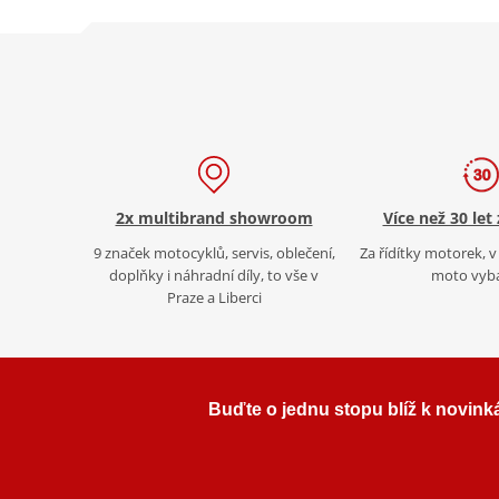
2x multibrand showroom
Více než 30 let
9 značek motocyklů, servis, oblečení,
Za řídítky motorek, v 
doplňky i náhradní díly, to vše v
moto vyb
Praze a Liberci
Buďte o jednu stopu blíž k novink