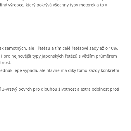
diný výrobce, který pokrývá všechny typy motorek a to v
ek samotných, ale i řetězu a tím celé řetězové sady až o 10%.
i pro nejnovější typy japonských řetězů s větším průměrem
tnost.
 jednak lépe vypadá, ale hlavně má díky tomu každý konkrétní
í 3-vrstvý povrch pro dlouhou životnost a extra odolnost proti