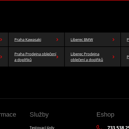
Praha Kawasaki
Liberec BMW
P
Praha Prodejna oblečení
Liberec Prodejna
P
a doplňků
oblečení a doplňků
ormace
Služby
Eshop
733 538 2
Testovací jízdy