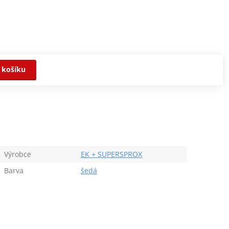
 košíku
Výrobce
EK + SUPERSPROX
Barva
šedá