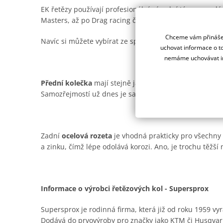
EK řetězy používají profesionální závodní týmy na ce
Masters, až po Drag racing či Road racing.
Chceme vám přinášet
Navíc si můžete vybírat ze spousty barevných provede
uchovat informace o to
nemáme uchovávat in
Přední kolečka
mají stejně jako ocelové rozety od Supe
Samozřejmostí už dnes je samočistící drážka pro offro
Zadní
ocelová rozeta
je vhodná prakticky pro všechny t
a zinku, čímž lépe odolává korozi. Ano, je trochu těžší n
Informace o výrobci řetězových kol - Supersprox
Supersprox je rodinná firma, která již od roku 1959 vyr
Dodává do prvovýroby pro značky jako KTM či Husqvar