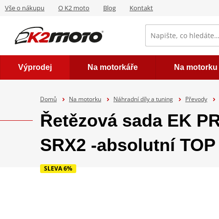
Vše o nákupu
O K2 moto
Blog
Kontakt
Výprodej
Na motorkáře
Na motorku
Domů
Na motorku
Náhradní díly a tuning
Převody
Řetězová sada EK P
SRX2 -absolutní TOP 
SLEVA 6%