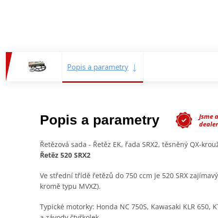
Popis a parametry
Jsme 
Popis a parametry
deale
Řetězová sada - Řetěz EK, řada SRX2, těsněný QX-kro
Řetěz 520 SRX2
Ve střední třídě řetězů do 750 ccm je 520 SRX zajímav
kromě typu MVXZ).
Typické motorky: Honda NC 750S, Kawasaki KLR 650, K
a závody čtyřkolek.