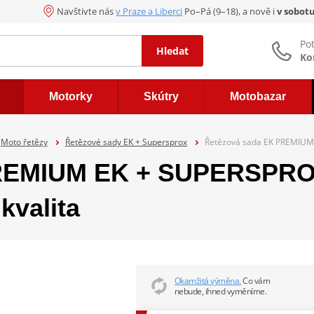
Navštivte nás
v Praze a Liberci
Po–Pá (9–18), a nově i
v sobot
Po
Hledat
Ko
Motorky
Skútry
Motobazar
Moto řetězy
Řetězové sady EK + Supersprox
Řetězová sada EK PREMIUM 
REMIUM EK + SUPERSPROX
kvalita
Okamžitá výměna.
Co vám
nebude, ihned vyměníme.