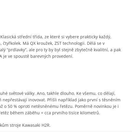
lasická střední třída, ze které si vybere prakticky každý,
 čtyřkolek. Má QX kroužek, ZST technologii. Dělá se v
 “prdlavky”, ale pro ty by byl stejně zbytečně kvalitní, a pak
 je ve spoustě barevných provedení.
hé světové války. Ano, takhle dlouho. Ke všemu, co dělají,
 nepřestávají inovovat. Přišli například jako první s těsněním
 až o 50 % oproti netěsněnému řetězu. Poměrně novinkou je i
řetěz během záběhu = cca prvního tisíce kilometrů.
árokům stroje Kawasaki H2R.