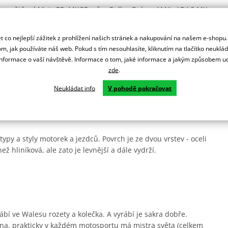
lém světě od MotoGP, MXGP, přes Rallye Dakar, AMA, ADAC MX
 co nejlepší zážitek z prohlížení našich stránek a nakupování na našem e-shopu
ní.
m, jak používáte náš web. Pokud s tím nesouhlasíte, kliknutím na tlačítko neuklá
formace o vaší návštěvě. Informace o tom, jaké informace a jakým způsobem
zde
.
rsprox zesílené zuby pro delší životnost a jsou odlehčená.
Neukládat info
V pohodě pokračovat
ady.
ypy a styly motorek a jezdců. Povrch je ze dvou vrstev - oceli
ež hliníková, ale zato je levnější a dále vydrží.
ábí ve Walesu rozety a kolečka. A vyrábí je sakra dobře.
na, prakticky v každém motosportu má mistra světa (celkem