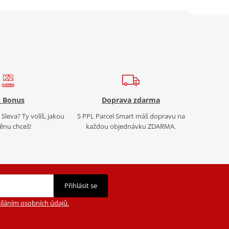
 Bonus
Doprava zdarma
Sleva? Ty volíš, jakou
S PPL Parcel Smart máš dopravu na
nu chceš!
každou objednávku ZDARMA.
Přihlásit se
íláním osobních údajů.