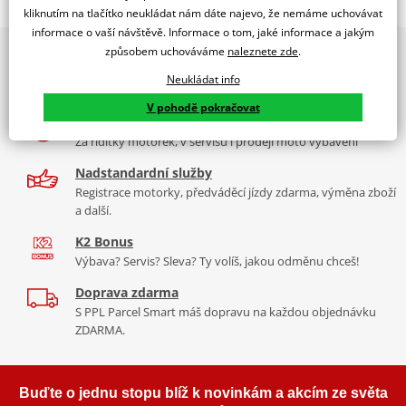
Jsme autorizovaný
kliknutím na tlačítko neukládat nám dáte najevo, že nemáme uchovávat
dealer značky EK + SUPERSPROX
informace o vaší návštěvě. Informace o tom, jaké informace a jakým
způsobem uchováváme
naleznete zde
.
2x multibrand showroom
Řetězová sada - Řetěz EK, řada SRX2, těsněný QX-kroužkem.
9 značek motocyklů, servis, oblečení, doplňky i náhradní
Ocelové kolečko a rozeta SUPERSPROX.
Neukládat info
díly, to vše v Praze a Liberci
Řetěz 520 SRX2
V pohodě pokračovat
Více než 30 let zkušeností
Ve střední třídě řetězů do 750 ccm je 520 SRX zajímavý především
Za řídítky motorek, v servisu i prodeji moto vybavení
tím, že má jako jediný na trhu ZST (samozřejmě kromě typu MVXZ).
Nadstandardní služby
Typické motorky: Honda NC 750S, Kawasaki KLR 650, KTM 690
Registrace motorky, předváděcí jízdy zdarma, výměna zboží
Enduro/Duke, zároveň se šikne pro sportovní endura a závody
a další.
čtyřkolek.
K2 Bonus
Výbava? Servis? Sleva? Ty volíš, jakou odměnu chceš!
Doprava zdarma
Řada SRX
S PPL Parcel Smart máš dopravu na každou objednávku
ZDARMA.
Nejpoužívanější řetězy prakticky pro všechny motorky. Klasická
střední třída, ze které si vybere prakticky každý, prakticky pro
každou motorku, včetně závodních mašin, čtyřkolek. Má QX
Buďte o jednu stopu blíž k novinkám a akcím ze světa
kroužek, ZST technologii. Dělá se v rozměrech 520, 525, 530. Takže