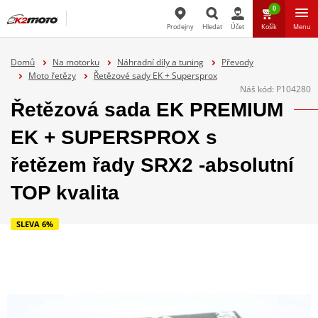
0
Prodejny
Hledat
Účet
Košík
Menu
Hledat
Domů
Na motorku
Náhradní díly a tuning
Převody
Moto řetězy
Řetězové sady EK + Supersprox
Náš kód:
P104280
Řetězová sada EK PREMIUM
EK + SUPERSPROX s
řetězem řady SRX2 -absolutní
TOP kvalita
SLEVA 6%