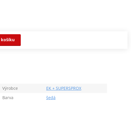
 košíku
Výrobce
EK + SUPERSPROX
Barva
šedá