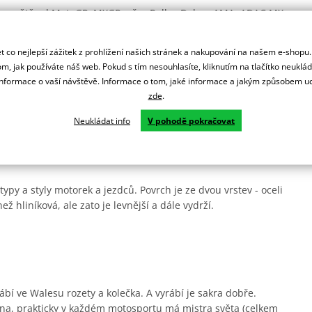
lém světě od MotoGP, MXGP, přes Rallye Dakar, AMA, ADAC MX
 co nejlepší zážitek z prohlížení našich stránek a nakupování na našem e-shopu
ní.
m, jak používáte náš web. Pokud s tím nesouhlasíte, kliknutím na tlačítko neuklá
formace o vaší návštěvě. Informace o tom, jaké informace a jakým způsobem
zde
.
rsprox zesílené zuby pro delší životnost a jsou odlehčená.
Neukládat info
V pohodě pokračovat
ady.
ypy a styly motorek a jezdců. Povrch je ze dvou vrstev - oceli
ež hliníková, ale zato je levnější a dále vydrží.
ábí ve Walesu rozety a kolečka. A vyrábí je sakra dobře.
na, prakticky v každém motosportu má mistra světa (celkem