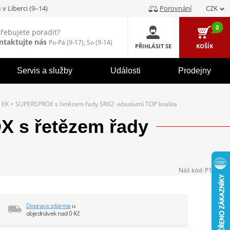
u
v Liberci (9–14)
Porovnání
CZK
0
třebujete poradit?
ntaktujte nás
Po-Pá (9-17), So (9-14)
PŘIHLÁSIT SE
KOŠÍK
Servis a služby
Události
Prodejny
EK + SUPERSPROX s řetězem řady SRX2 -absolutní TOP kvalita
 s řetězem řady
Náš kód:
P104277
Doprava zdarma
u
objednávek nad 0 Kč