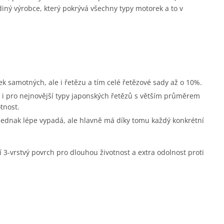
diný výrobce, který pokrývá všechny typy motorek a to v
ek samotných, ale i řetězu a tím celé řetězové sady až o 10%.
i pro nejnovější typy japonských řetězů s větším průměrem
tnost.
 jednak lépe vypadá, ale hlavně má díky tomu každý konkrétní
í 3-vrstvý povrch pro dlouhou životnost a extra odolnost proti