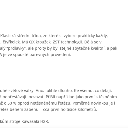
lasická střední třída, ze které si vybere prakticky každý,
 čtyřkolek. Má QX kroužek, ZST technologii. Dělá se v
 “prdlavky”, ale pro ty by byl stejně zbytečně kvalitní, a pak
 je ve spoustě barevných provedení.
hé světové války. Ano, takhle dlouho. Ke všemu, co dělají,
 nepřestávají inovovat. Přišli například jako první s těsněním
 až o 50 % oproti netěsněnému řetězu. Poměrně novinkou je i
řetěz během záběhu = cca prvního tisíce kilometrů.
árokům stroje Kawasaki H2R.