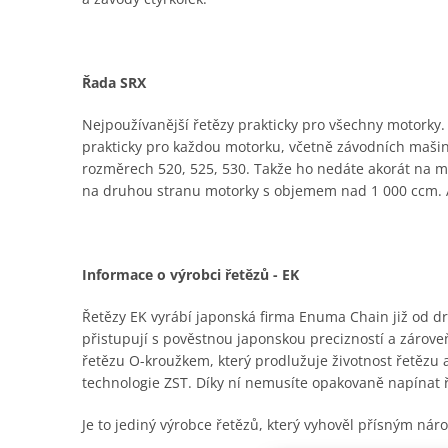
Řada SRX
Nejpoužívanější řetězy prakticky pro všechny motorky. K
prakticky pro každou motorku, včetně závodních mašin,
rozměrech 520, 525, 530. Takže ho nedáte akorát na malý
na druhou stranu motorky s objemem nad 1 000 ccm. A
Informace o výrobci řetězů - EK
Řetězy EK vyrábí japonská firma Enuma Chain již od dru
přistupují s pověstnou japonskou precizností a zároveň
řetězu O-kroužkem, který prodlužuje životnost řetězu
technologie ZST. Díky ní nemusíte opakovaně napínat 
Je to jediný výrobce řetězů, který vyhověl přísným n