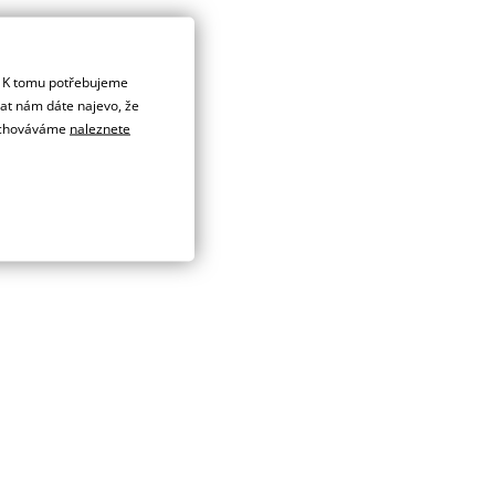
. K tomu potřebujeme
dat nám dáte najevo, že
 uchováváme
naleznete