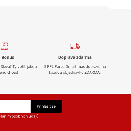
 Bonus
Doprava zdarma
Sleva? Ty volíš, jakou
S PPL Parcel Smart máš dopravu na
nu chceš!
každou objednávku ZDARMA.
Přihlásit se
íláním osobních údajů.