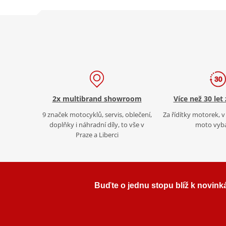
2x multibrand showroom
Více než 30 let
9 značek motocyklů, servis, oblečení,
Za řídítky motorek, v 
doplňky i náhradní díly, to vše v
moto vyb
Praze a Liberci
Buďte o jednu stopu blíž k novink