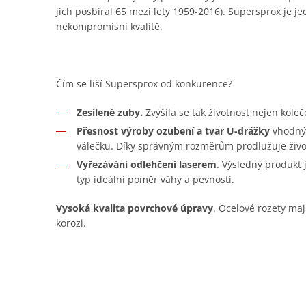
jich posbíral 65 mezi lety 1959-2016). Supersprox je je
nekompromisní kvalitě.
Čím se liší Supersprox od konkurence?
Zesílené zuby.
Zvýšila se tak životnost nejen koleč
Přesnost výroby ozubení a tvar U-drážky
vhodný 
válečku. Díky správným rozměrům prodlužuje živo
Vyřezávání odlehčení laserem
. Výsledný produkt
typ ideální poměr váhy a pevnosti.
Vysoká kvalita povrchové úpravy
. Ocelové rozety maj
korozi.