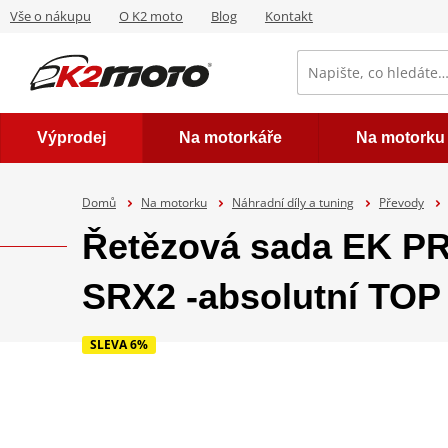
Vše o nákupu
O K2 moto
Blog
Kontakt
Výprodej
Na motorkáře
Na motorku
Domů
Na motorku
Náhradní díly a tuning
Převody
Řetězová sada EK P
SRX2 -absolutní TOP 
SLEVA 6%