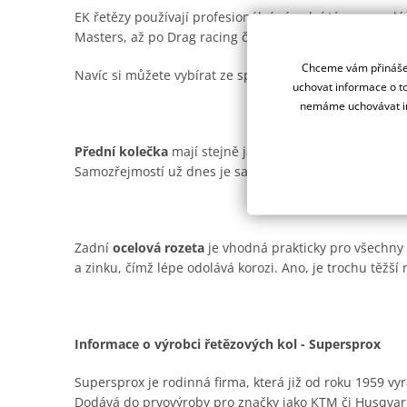
EK řetězy používají profesionální závodní týmy na ce
Masters, až po Drag racing či Road racing.
Chceme vám přinášet
Navíc si můžete vybírat ze spousty barevných provede
uchovat informace o to
nemáme uchovávat in
Přední kolečka
mají stejně jako ocelové rozety od Supe
Samozřejmostí už dnes je samočistící drážka pro offro
Zadní
ocelová rozeta
je vhodná prakticky pro všechny t
a zinku, čímž lépe odolává korozi. Ano, je trochu těžší n
Informace o výrobci řetězových kol - Supersprox
Supersprox je rodinná firma, která již od roku 1959 vyr
Dodává do prvovýroby pro značky jako KTM či Husqvar