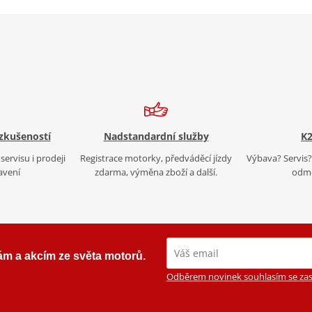
 zkušeností
Nadstandardní služby
K2
servisu i prodeji
Registrace motorky, předváděcí jízdy
Výbava? Servis? 
avení
zdarma, výměna zboží a další.
odmě
ám a akcím ze světa motorů.
Odběrem novinek souhlasím se zas