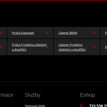
Praha Kawasaki
Liberec BMW
P
Praha Prodejna oblečení
Liberec Prodejna
P
a doplňků
oblečení a doplňků
ormace
Služby
Eshop
733 538 2
Testovací jízdy