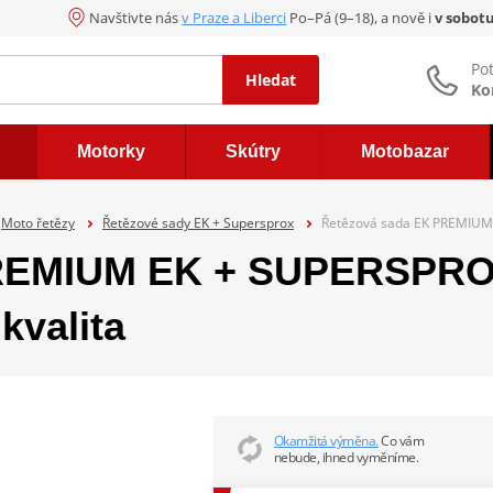
Navštivte nás
v Praze a Liberci
Po–Pá (9–18), a nově i
v sobot
Po
Hledat
Ko
Motorky
Skútry
Motobazar
Moto řetězy
Řetězové sady EK + Supersprox
Řetězová sada EK PREMIUM 
REMIUM EK + SUPERSPROX
kvalita
Okamžitá výměna.
Co vám
nebude, ihned vyměníme.