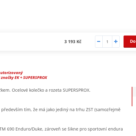
Do
3 193 Kč
autorizovaný
r značky EK + SUPERSPROX
užkem. Ocelové kolečko a rozeta SUPERSPROX.
ý především tím, že má jako jediný na trhu ZST (samozřejmě
TM 690 Enduro/Duke, zároveň se šikne pro sportovní endura