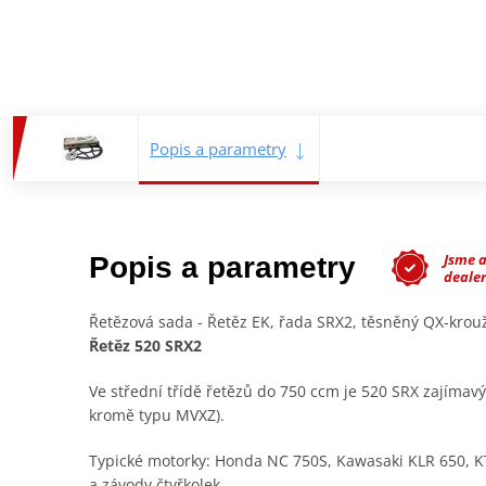
Popis a parametry
Jsme 
Popis a parametry
deale
Řetězová sada - Řetěz EK, řada SRX2, těsněný QX-kro
Řetěz 520 SRX2
Ve střední třídě řetězů do 750 ccm je 520 SRX zajímav
kromě typu MVXZ).
Typické motorky: Honda NC 750S, Kawasaki KLR 650, K
a závody čtyřkolek.