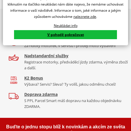
Jsme autorizovaný
kliknutím na tlačítko neukládat nám dáte najevo, že nemáme uchovávat
dealer značky EK + SUPERSPROX
informace o vaší návštěvě. Informace o tom, jaké informace a jakým
způsobem uchováváme
naleznete zde
.
2x multibrand showroom
Řetězová sada - Řetěz EK, řada SRX2, těsněný QX-kroužkem.
9 značek motocyklů, servis, oblečení, doplňky i náhradní
Ocelové kolečko a rozeta SUPERSPROX.
Neukládat info
díly, to vše v Praze a Liberci
Řetěz 520 SRX2
V pohodě pokračovat
Více než 30 let zkušeností
Ve střední třídě řetězů do 750 ccm je 520 SRX zajímavý především
Za řídítky motorek, v servisu i prodeji moto vybavení
tím, že má jako jediný na trhu ZST (samozřejmě kromě typu MVXZ).
Nadstandardní služby
Typické motorky: Honda NC 750S, Kawasaki KLR 650, KTM 690
Registrace motorky, předváděcí jízdy zdarma, výměna zboží
Enduro/Duke, zároveň se šikne pro sportovní endura a závody
a další.
čtyřkolek.
K2 Bonus
Výbava? Servis? Sleva? Ty volíš, jakou odměnu chceš!
Doprava zdarma
Řada SRX
S PPL Parcel Smart máš dopravu na každou objednávku
ZDARMA.
Nejpoužívanější řetězy prakticky pro všechny motorky. Klasická
střední třída, ze které si vybere prakticky každý, prakticky pro
každou motorku, včetně závodních mašin, čtyřkolek. Má QX
Buďte o jednu stopu blíž k novinkám a akcím ze světa
kroužek, ZST technologii. Dělá se v rozměrech 520, 525, 530. Takže