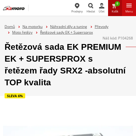
0
Prodejny
Hledat
Účet
Košík
Menu
Hledat
Domů
Na motorku
Náhradní díly a tuning
Převody
Moto řetězy
Řetězové sady EK + Supersprox
Náš kód:
P104268
Řetězová sada EK PREMIUM
EK + SUPERSPROX s
řetězem řady SRX2 -absolutní
TOP kvalita
SLEVA 6%