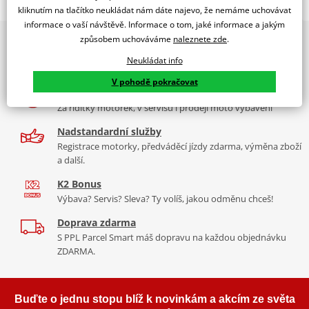
Jsme autorizovaný
kliknutím na tlačítko neukládat nám dáte najevo, že nemáme uchovávat
dealer značky EK + SUPERSPROX
informace o vaší návštěvě. Informace o tom, jaké informace a jakým
způsobem uchováváme
naleznete zde
.
2x multibrand showroom
Řetězová sada - Řetěz EK, řada SRX2, těsněný QX-kroužkem.
9 značek motocyklů, servis, oblečení, doplňky i náhradní
Ocelové kolečko a rozeta SUPERSPROX.
Neukládat info
díly, to vše v Praze a Liberci
Řetěz 520 SRX2
V pohodě pokračovat
Více než 30 let zkušeností
Ve střední třídě řetězů do 750 ccm je 520 SRX zajímavý především
Za řídítky motorek, v servisu i prodeji moto vybavení
tím, že má jako jediný na trhu ZST (samozřejmě kromě typu MVXZ).
Nadstandardní služby
Typické motorky: Honda NC 750S, Kawasaki KLR 650, KTM 690
Registrace motorky, předváděcí jízdy zdarma, výměna zboží
Enduro/Duke, zároveň se šikne pro sportovní endura a závody
a další.
čtyřkolek.
K2 Bonus
Výbava? Servis? Sleva? Ty volíš, jakou odměnu chceš!
Doprava zdarma
Řada SRX
S PPL Parcel Smart máš dopravu na každou objednávku
ZDARMA.
Nejpoužívanější řetězy prakticky pro všechny motorky. Klasická
střední třída, ze které si vybere prakticky každý, prakticky pro
každou motorku, včetně závodních mašin, čtyřkolek. Má QX
Buďte o jednu stopu blíž k novinkám a akcím ze světa
kroužek, ZST technologii. Dělá se v rozměrech 520, 525, 530. Takže