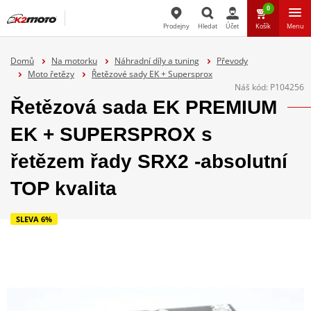
0
Prodejny
Hledat
Účet
Košík
Menu
Hledat
Domů
Na motorku
Náhradní díly a tuning
Převody
Moto řetězy
Řetězové sady EK + Supersprox
Náš kód:
P104256
Řetězová sada EK PREMIUM
EK + SUPERSPROX s
řetězem řady SRX2 -absolutní
TOP kvalita
SLEVA 6%