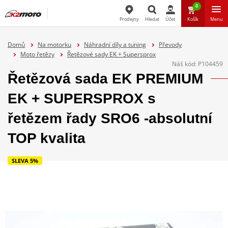
0
Prodejny
Hledat
Účet
Košík
Menu
Hledat
Domů
Na motorku
Náhradní díly a tuning
Převody
Moto řetězy
Řetězové sady EK + Supersprox
Náš kód:
P104459
Řetězová sada EK PREMIUM
EK + SUPERSPROX s
řetězem řady SRO6 -absolutní
TOP kvalita
SLEVA 5%