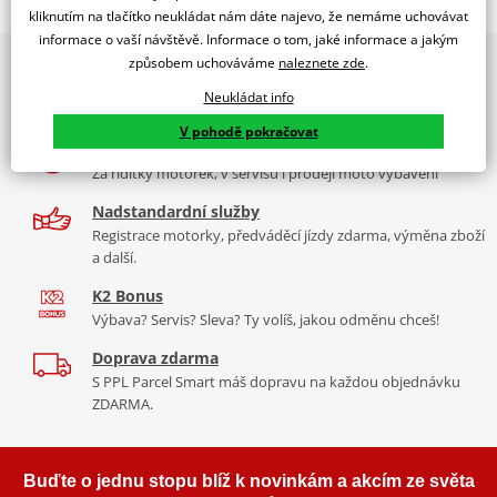
Jsme autorizovaný
kliknutím na tlačítko neukládat nám dáte najevo, že nemáme uchovávat
dealer značky EK + SUPERSPROX
informace o vaší návštěvě. Informace o tom, jaké informace a jakým
způsobem uchováváme
naleznete zde
.
2x multibrand showroom
Řetězová sada - Řetěz EK, řada SRO6, těsněný O-kroužkem.
9 značek motocyklů, servis, oblečení, doplňky i náhradní
Ocelové kolečko a rozeta SUPERSPROX.
Neukládat info
díly, to vše v Praze a Liberci
Řetěz 520 SRO6
V pohodě pokračovat
Více než 30 let zkušeností
V základní kategorii řetězů do 650 ccm je 520 SRO6 nejužší a tím
Za řídítky motorek, v servisu i prodeji moto vybavení
pádem je nejvhodnější pro úzká vodítka řetězů sportovních endur
nebo motokrosek. Je zároveň nejlehčí a nejpevnější a jako jediný
Nadstandardní služby
na trhu má ZST.
Registrace motorky, předváděcí jízdy zdarma, výměna zboží
a další.
Typické motorky:
Yamaha XT 600E, Suzuki DR 650, KTM LC4 640,
K2 Bonus
KTM 390 Duke, Honda CB 500 F, Yamaha R3
Výbava? Servis? Sleva? Ty volíš, jakou odměnu chceš!
Doprava zdarma
S PPL Parcel Smart máš dopravu na každou objednávku
Řada SRO
ZDARMA.
Kvalitní O-kroužkový řetěz sedí na podobné motorky jako DEX
řada, ale větší kubatury. Je vyroben z o něco kvalitnějších
Buďte o jednu stopu blíž k novinkám a akcím ze světa
materiálů než DEX, je tužší, pevnější, lehčí. Navíc má ZST