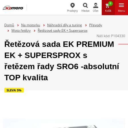
0
Prodejny
Hledat
Účet
Košík
Menu
Hledat
Domů
Na motorku
Náhradní díly a tuning
Převody
Moto řetězy
Řetězové sady EK + Supersprox
Náš kód:
P104330
Řetězová sada EK PREMIUM
EK + SUPERSPROX s
řetězem řady SRO6 -absolutní
TOP kvalita
SLEVA 5%