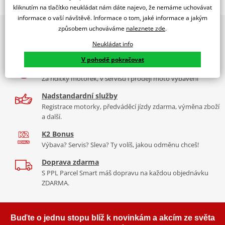
Jsme autorizovaný
kliknutím na tlačítko neukládat nám dáte najevo, že nemáme uchovávat
dealer značky EK + SUPERSPROX
informace o vaší návštěvě. Informace o tom, jaké informace a jakým
způsobem uchováváme
naleznete zde
.
2x multibrand showroom
Řetězová sada - Řetěz EK, řada SRO6, těsněný O-kroužkem.
9 značek motocyklů, servis, oblečení, doplňky i náhradní
Ocelové kolečko a rozeta SUPERSPROX.
Neukládat info
díly, to vše v Praze a Liberci
Řetěz 520 SRO6
V pohodě pokračovat
Více než 30 let zkušeností
V základní kategorii řetězů do 650 ccm je 520 SRO6 nejužší a tím
Za řídítky motorek, v servisu i prodeji moto vybavení
pádem je nejvhodnější pro úzká vodítka řetězů sportovních endur
nebo motokrosek. Je zároveň nejlehčí a nejpevnější a jako jediný
Nadstandardní služby
na trhu má ZST.
Registrace motorky, předváděcí jízdy zdarma, výměna zboží
a další.
Typické motorky:
Yamaha XT 600E, Suzuki DR 650, KTM LC4 640,
K2 Bonus
KTM 390 Duke, Honda CB 500 F, Yamaha R3
Výbava? Servis? Sleva? Ty volíš, jakou odměnu chceš!
Doprava zdarma
S PPL Parcel Smart máš dopravu na každou objednávku
Řada SRO
ZDARMA.
Kvalitní O-kroužkový řetěz sedí na podobné motorky jako DEX
řada, ale větší kubatury. Je vyroben z o něco kvalitnějších
Buďte o jednu stopu blíž k novinkám a akcím ze světa
materiálů než DEX, je tužší, pevnější, lehčí. Navíc má ZST