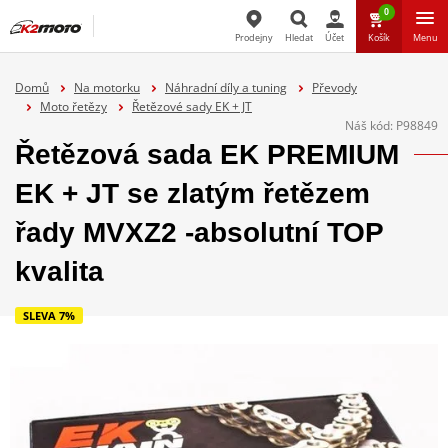
0
Prodejny
Hledat
Účet
Košík
Menu
Hledat
Domů
Na motorku
Náhradní díly a tuning
Převody
Moto řetězy
Řetězové sady EK + JT
Náš kód:
P98849
Řetězová sada EK PREMIUM
EK + JT se zlatým řetězem
řady MVXZ2 -absolutní TOP
kvalita
SLEVA 7%