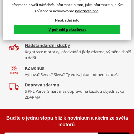
informace o vaší návštěvě. Informace o tom, jaké informace a jakým
2x multibrand showroom
Řetězová sada - řetěz EK, řada SRO6, těsněný O-kroužkem.
způsobem uchováváme
naleznete zde
.
9 značek motocyklů, servis, oblečení, doplňky i náhradní
Ocelové kočeko a rozeta JT.
díly, to vše v Praze a Liberci
Neukládat info
Výrobce
EK + JT
Více než 30 let zkušeností
V pohodě pokračovat
Barva
šedá
Za řídítky motorek, v servisu i prodeji moto vybavení
Nadstandardní služby
Registrace motorky, předváděcí jízdy zdarma, výměna zboží
a další.
K2 Bonus
Výbava? Servis? Sleva? Ty volíš, jakou odměnu chceš!
Doprava zdarma
S PPL Parcel Smart máš dopravu na každou objednávku
ZDARMA.
Buďte o jednu stopu blíž k novinkám a akcím ze světa
motorů.