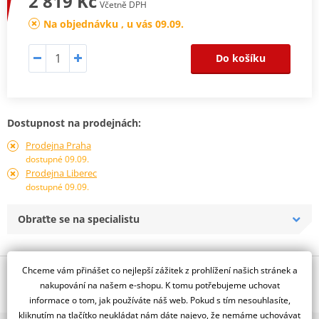
2 819 Kč
Včetně DPH
Na objednávku , u vás 09.09.
Do košíku
Dostupnost na prodejnách:
Prodejna Praha
dostupné 09.09.
Prodejna Liberec
dostupné 09.09.
Obraťte se na specialistu
Chceme vám přinášet co nejlepší zážitek z prohlížení našich stránek a
Popis a parametry
nakupování na našem e-shopu. K tomu potřebujeme uchovat
Jsme autorizovaný
informace o tom, jak používáte náš web. Pokud s tím nesouhlasíte,
dealer značky EK + JT
kliknutím na tlačítko neukládat nám dáte najevo, že nemáme uchovávat