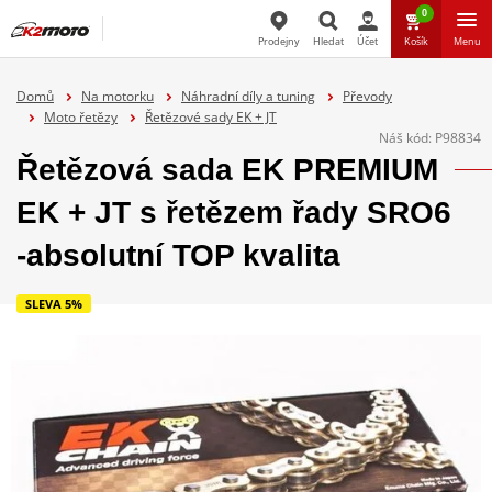
0
Prodejny
Hledat
Účet
Košík
Menu
Hledat
Domů
Na motorku
Náhradní díly a tuning
Převody
Moto řetězy
Řetězové sady EK + JT
Náš kód:
P98834
Řetězová sada EK PREMIUM
EK + JT s řetězem řady SRO6
-absolutní TOP kvalita
SLEVA 5%