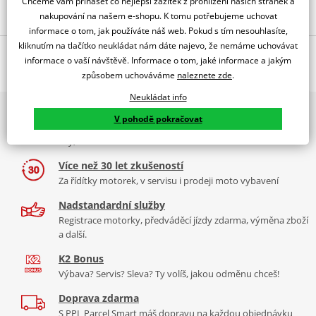
Chceme vám přinášet co nejlepší zážitek z prohlížení našich stránek a
nakupování na našem e-shopu. K tomu potřebujeme uchovat
informace o tom, jak používáte náš web. Pokud s tím nesouhlasíte,
kliknutím na tlačítko neukládat nám dáte najevo, že nemáme uchovávat
Popis a parametry
informace o vaší návštěvě. Informace o tom, jaké informace a jakým
způsobem uchováváme
naleznete zde
.
Jsme autorizovaný
dealer značky EK + SUPERSPROX
Neukládat info
2x multibrand showroom
Řetězová sada - Řetěz EK, řada SRX2, těsněný QX-kroužkem.
V pohodě pokračovat
9 značek motocyklů, servis, oblečení, doplňky i náhradní
Ocelové kolečko a rozeta SUPERSPROX.
díly, to vše v Praze a Liberci
Řetěz
525 SRX2
Více než 30 let zkušeností
Ve střední třídě řetězů do 900 ccm je 525 SRX zajímavý především
Za řídítky motorek, v servisu i prodeji moto vybavení
tím, že má jako jediný na trhu ZST (samozřejmě kromě typu MVXZ).
Nadstandardní služby
Typické motorky:
BMW F800 GS, Honda VT 750 Shadow, Yamaha
Registrace motorky, předváděcí jízdy zdarma, výměna zboží
FZ8, Honda CBR 600F
a další.
K2 Bonus
Výbava? Servis? Sleva? Ty volíš, jakou odměnu chceš!
Řada SRX
Doprava zdarma
S PPL Parcel Smart máš dopravu na každou objednávku