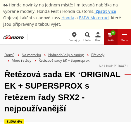
🏍️ Honda novinky na jednom místě: limitovaná nabídka na
vybrané modely, Honda Fest i Honda Customs.
Zjistit více
Objevuj i akční skladové kusy
Honda
a
BMW Motorrad
, které
jsou připraveny s tebou vyjet.
0
Prodejny
Hledat
Účet
Košík
Menu
Hledat
Domů
Na motorku
Náhradní díly a tuning
Převody
Moto řetězy
Řetězové sady EK + Supersprox
Náš kód:
P104471
Řetězová sada EK ‘ORIGINAL
EK + SUPERSPROX s
řetězem řady SRX2 -
nejpoužívanější
SLEVA 6%