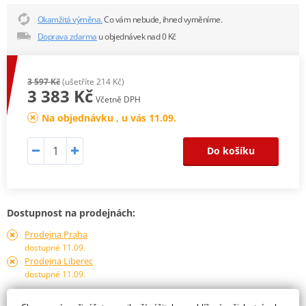
Okamžitá výměna.
Co vám nebude, ihned vyměníme.
Doprava zdarma
u objednávek nad 0 Kč
3 597 Kč
(ušetříte 214 Kč)
3 383 Kč
Včetně DPH
Na objednávku , u vás 11.09.
Do košíku
Dostupnost na prodejnách:
Prodejna Praha
dostupné 11.09.
Prodejna Liberec
dostupné 11.09.
Obraťte se na specialistu