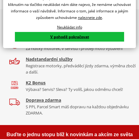
Jsme autorizovaný
kliknutím na tlačítko neukládat nám dáte najevo, že nemáme uchovávat
dealer značky EK + SUPERSPROX
informace o vaší návštěvě. Informace o tom, jaké informace a jakým
způsobem uchováváme
naleznete zde
.
2x multibrand showroom
Řetězová sada - Řetěz EK, řada SRX2, těsněný QX-kroužkem.
9 značek motocyklů, servis, oblečení, doplňky i náhradní
Ocelové kolečko a rozeta SUPERSPROX.
Neukládat info
díly, to vše v Praze a Liberci
Řetěz
525 SRX2
V pohodě pokračovat
Více než 30 let zkušeností
Ve střední třídě řetězů do 900 ccm je 525 SRX zajímavý především
Za řídítky motorek, v servisu i prodeji moto vybavení
tím, že má jako jediný na trhu ZST (samozřejmě kromě typu MVXZ).
Nadstandardní služby
Typické motorky:
BMW F800 GS, Honda VT 750 Shadow, Yamaha
Registrace motorky, předváděcí jízdy zdarma, výměna zboží
FZ8, Honda CBR 600F
a další.
K2 Bonus
Výbava? Servis? Sleva? Ty volíš, jakou odměnu chceš!
Řada SRX
Doprava zdarma
S PPL Parcel Smart máš dopravu na každou objednávku
Nejpoužívanější řetězy prakticky pro všechny motorky. Klasická
ZDARMA.
střední třída, ze které si vybere prakticky každý, prakticky pro
každou motorku, včetně závodních mašin, čtyřkolek. Má QX
kroužek, ZST technologii. Dělá se v rozměrech 520, 525, 530. Takže
Buďte o jednu stopu blíž k novinkám a akcím ze světa
ho nedáte akorát na malý “prdlavky”, ale pro ty by byl stejně