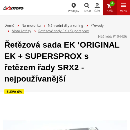
0
Prodejny
Hledat
Účet
Košík
Menu
Hledat
Domů
Na motorku
Náhradní díly a tuning
Převody
Moto řetězy
Řetězové sady EK + Supersprox
Náš kód:
P104436
Řetězová sada EK ‘ORIGINAL
EK + SUPERSPROX s
řetězem řady SRX2 -
nejpoužívanější
SLEVA 6%