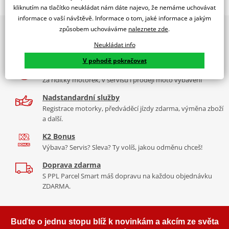
Jsme autorizovaný
kliknutím na tlačítko neukládat nám dáte najevo, že nemáme uchovávat
dealer značky EK + SUPERSPROX
informace o vaší návštěvě. Informace o tom, jaké informace a jakým
způsobem uchováváme
naleznete zde
.
2x multibrand showroom
Řetězová sada - Řetěz EK, řada SRX2, těsněný QX-kroužkem.
9 značek motocyklů, servis, oblečení, doplňky i náhradní
Ocelové kolečko a rozeta SUPERSPROX.
Neukládat info
díly, to vše v Praze a Liberci
Řetěz 520 SRX2
V pohodě pokračovat
Více než 30 let zkušeností
Ve střední třídě řetězů do 750 ccm je 520 SRX zajímavý především
Za řídítky motorek, v servisu i prodeji moto vybavení
tím, že má jako jediný na trhu ZST (samozřejmě kromě typu MVXZ).
Nadstandardní služby
Typické motorky: Honda NC 750S, Kawasaki KLR 650, KTM 690
Registrace motorky, předváděcí jízdy zdarma, výměna zboží
Enduro/Duke, zároveň se šikne pro sportovní endura a závody
a další.
čtyřkolek.
K2 Bonus
Výbava? Servis? Sleva? Ty volíš, jakou odměnu chceš!
Doprava zdarma
Řada SRX
S PPL Parcel Smart máš dopravu na každou objednávku
ZDARMA.
Nejpoužívanější řetězy prakticky pro všechny motorky. Klasická
střední třída, ze které si vybere prakticky každý, prakticky pro
každou motorku, včetně závodních mašin, čtyřkolek. Má QX
Buďte o jednu stopu blíž k novinkám a akcím ze světa
kroužek, ZST technologii. Dělá se v rozměrech 520, 525, 530. Takže