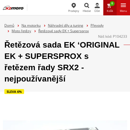
0
Prodejny
Hledat
Účet
Košík
Menu
Hledat
Domů
Na motorku
Náhradní díly a tuning
Převody
Moto řetězy
Řetězové sady EK + Supersprox
Náš kód:
P104233
Řetězová sada EK ‘ORIGINAL
EK + SUPERSPROX s
řetězem řady SRX2 -
nejpoužívanější
SLEVA 6%