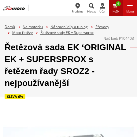
0
Prodejny
Hledat
Účet
Košík
Menu
Hledat
Domů
Na motorku
Náhradní díly a tuning
Převody
Moto řetězy
Řetězové sady EK + Supersprox
Náš kód:
P104403
Řetězová sada EK ‘ORIGINAL
EK + SUPERSPROX s
řetězem řady SROZ2 -
nejpoužívanější
SLEVA 6%