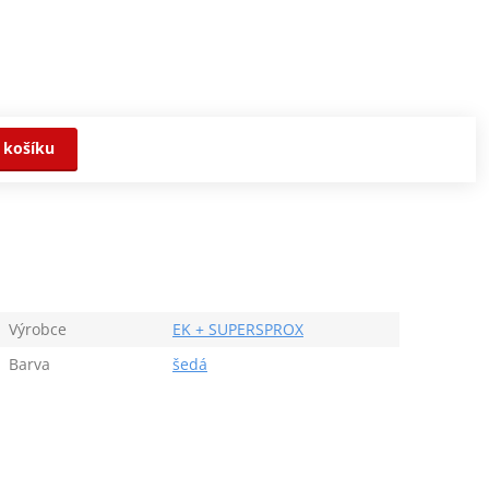
 košíku
Výrobce
EK + SUPERSPROX
Barva
šedá