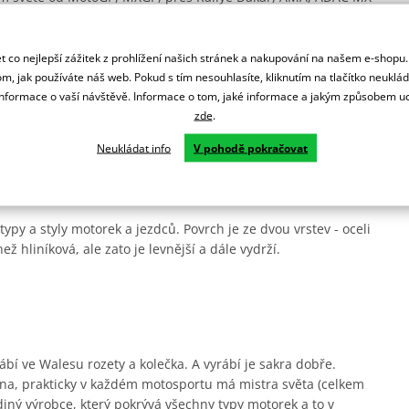
ní.
 co nejlepší zážitek z prohlížení našich stránek a nakupování na našem e-shopu
m, jak používáte náš web. Pokud s tím nesouhlasíte, kliknutím na tlačítko neuklá
formace o vaší návštěvě. Informace o tom, jaké informace a jakým způsobem
zde
.
rsprox zesílené zuby pro delší životnost a jsou odlehčená.
Neukládat info
V pohodě pokračovat
ady.
ypy a styly motorek a jezdců. Povrch je ze dvou vrstev - oceli
ež hliníková, ale zato je levnější a dále vydrží.
ábí ve Walesu rozety a kolečka. A vyrábí je sakra dobře.
na, prakticky v každém motosportu má mistra světa (celkem
diný výrobce, který pokrývá všechny typy motorek a to v