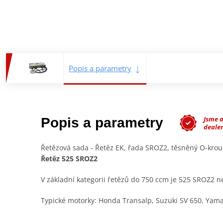
Popis a parametry
Jsme 
Popis a parametry
deale
Řetězová sada - Řetěz EK, řada SROZ2, těsněný O-kro
Řetěz 525 SROZ2
V základní kategorii řetězů do 750 ccm je 525 SROZ2 nej
Typické motorky: Honda Transalp, Suzuki SV 650, Yam