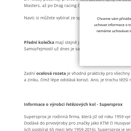
Masters, až po Drag racing či Road racing.
Navíc si můžete vybírat ze spousty barevných provede
Chceme vám přinášet
uchovat informace o to
nemáme uchovávat in
Přední kolečka
mají stejně jako ocelové rozety od Supe
Samozřejmostí už dnes je samočistící drážka pro offro
Zadní
ocelová rozeta
je vhodná prakticky pro všechny t
a zinku, čímž lépe odolává korozi. Ano, je trochu těžší n
Informace o výrobci řetězových kol - Supersprox
Supersprox je rodinná firma, která již od roku 1959 vyr
Dodává do prvovýroby pro značky jako KTM či Husqvar
jich posbíral 65 mezi lety 1959-2016). Supersprox je je