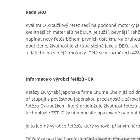
Řada SRO
Kvalitní O-kroužkový řetěz sedí na podobné motorky jak
kvalitnějších materiálů než DEX, je tužší, pevnější, le
napínat nový řetěz během prvních tisíc km. Na druhou
podtrženo, životnost je zhruba stejná jako u DEXu, al
a dáte ho na silnější motorky. Dělá se v rozměrech 428,
Informace o výrobci řetězů - EK
Řetězy EK vyrábí japonská firma Enuma Chain již od dru
přistupují s pověstnou japonskou precizností a zároveň
řetězu O-kroužkem, který prodlužuje životnost řetězu
technologie ZST. Díky ní nemusíte opakovaně napínat 
Je to jediný výrobce řetězů, který vyhověl přísným n
EK řetězy používají profesionální závodní týmy na ce