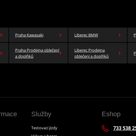
Praha Kawasaki
Liberec BMW
P
Praha Prodejna oblečení
Liberec Prodejna
P
a doplňků
oblečení a doplňků
ormace
Služby
Eshop
733 538 2
Testovací jízdy