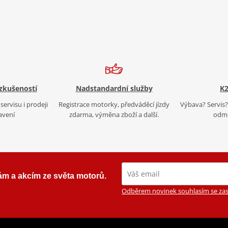
 zkušeností
Nadstandardní služby
K2
servisu i prodeji
Registrace motorky, předváděcí jízdy
Výbava? Servis? 
avení
zdarma, výměna zboží a další.
odmě
ám a akcím ze světa motorů.
Odběrem novinek souhlasím se zas