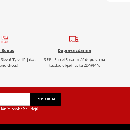
 Bonus
Doprava zdarma
Sleva? Ty volíš, jakou
S PPL Parcel Smart máš dopravu na
nu chceš!
každou objednávku ZDARMA.
Přihlásit se
íláním osobních údajů.