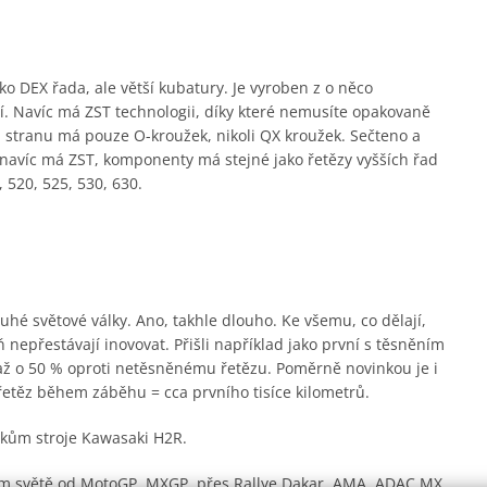
o DEX řada, ale větší kubatury. Je vyroben z o něco
hčí. Navíc má ZST technologii, díky které nemusíte opakovaně
 stranu má pouze O-kroužek, nikoli QX kroužek. Sečteno a
e navíc má ZST, komponenty má stejné jako řetězy vyšších řad
 520, 525, 530, 630.
hé světové války. Ano, takhle dlouho. Ke všemu, co dělají,
 nepřestávají inovovat. Přišli například jako první s těsněním
 až o 50 % oproti netěsněnému řetězu. Poměrně novinkou je i
řetěz během záběhu = cca prvního tisíce kilometrů.
árokům stroje Kawasaki H2R.
lém světě od MotoGP, MXGP, přes Rallye Dakar, AMA, ADAC MX