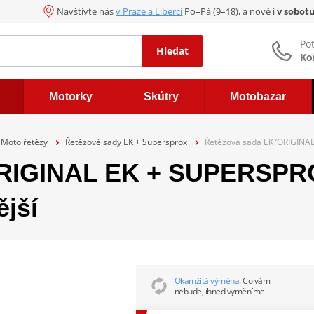
Navštivte nás
v Praze a Liberci
Po–Pá (9–18), a nově i
v sobot
Po
Hledat
Ko
Motorky
Skútry
Motobazar
Moto řetězy
Řetězové sady EK + Supersprox
Řetězová sada EK ‘ORIGINAL
ORIGINAL EK + SUPERSPRO
jší
Okamžitá výměna.
Co vám
nebude, ihned vyměníme.