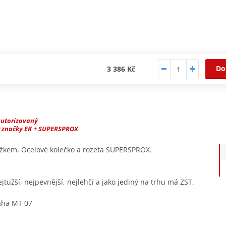
Do
3 386 Kč
autorizovaný
r značky EK + SUPERSPROX
užkem. Ocelové kolečko a rozeta SUPERSPROX.
tužší, nejpevnější, nejlehčí a jako jediný na trhu má ZST.
aha MT 07