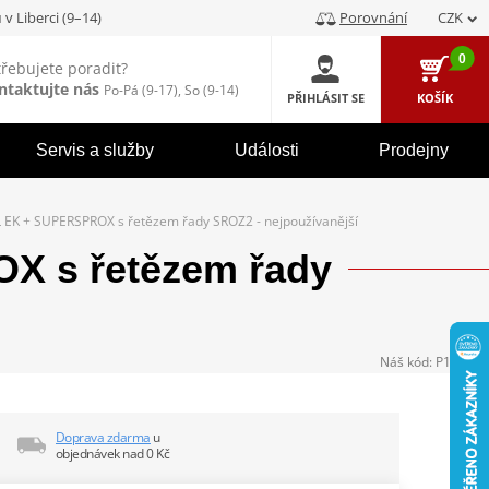
u
v Liberci (9–14)
Porovnání
CZK
0
třebujete poradit?
ntaktujte nás
Po-Pá (9-17), So (9-14)
PŘIHLÁSIT SE
KOŠÍK
Servis a služby
Události
Prodejny
 EK + SUPERSPROX s řetězem řady SROZ2 - nejpoužívanější
X s řetězem řady
Náš kód:
P104394
Doprava zdarma
u
objednávek nad 0 Kč