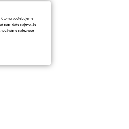
. K tomu potřebujeme
dat nám dáte najevo, že
 uchováváme
naleznete