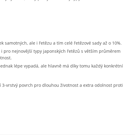
ek samotných, ale i řetězu a tím celé řetězové sady až o 10%.
i pro nejnovější typy japonských řetězů s větším průměrem
tnost.
 jednak lépe vypadá, ale hlavně má díky tomu každý konkrétní
í 3-vrstvý povrch pro dlouhou životnost a extra odolnost proti