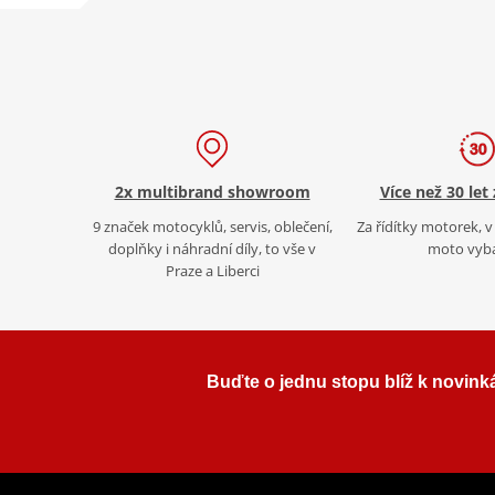
2x multibrand showroom
Více než 30 let
9 značek motocyklů, servis, oblečení,
Za řídítky motorek, v 
doplňky i náhradní díly, to vše v
moto vyb
Praze a Liberci
Buďte o jednu stopu blíž k novink