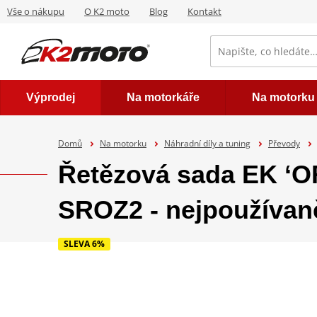
Vše o nákupu
O K2 moto
Blog
Kontakt
Výprodej
Na motorkáře
Na motorku
Domů
Na motorku
Náhradní díly a tuning
Převody
Řetězová sada EK ‘
SROZ2 - nejpoužívaně
SLEVA 6%