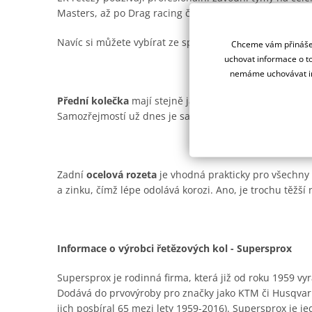
Masters, až po Drag racing či Road racing.
Navíc si můžete vybírat ze spousty barevných provede
Chceme vám přinášet
uchovat informace o to
nemáme uchovávat in
Přední kolečka
mají stejně jako ocelové rozety od Supe
Samozřejmostí už dnes je samočistící drážka pro offro
Zadní
ocelová rozeta
je vhodná prakticky pro všechny t
a zinku, čímž lépe odolává korozi. Ano, je trochu těžší n
Informace o výrobci řetězových kol - Supersprox
Supersprox je rodinná firma, která již od roku 1959 vyr
Dodává do prvovýroby pro značky jako KTM či Husqvar
jich posbíral 65 mezi lety 1959-2016). Supersprox je je