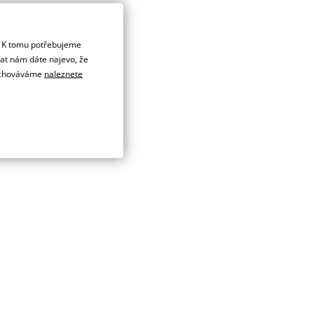
. K tomu potřebujeme
dat nám dáte najevo, že
 uchováváme
naleznete