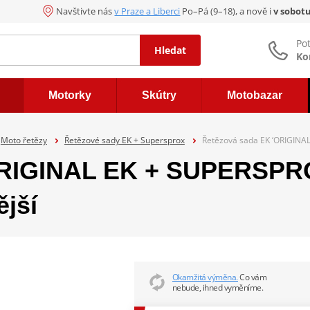
Navštivte nás
v Praze a Liberci
Po–Pá (9–18), a nově i
v sobot
Po
Hledat
Ko
Motorky
Skútry
Motobazar
Moto řetězy
Řetězové sady EK + Supersprox
Řetězová sada EK ‘ORIGINAL
ORIGINAL EK + SUPERSPRO
jší
Okamžitá výměna.
Co vám
nebude, ihned vyměníme.