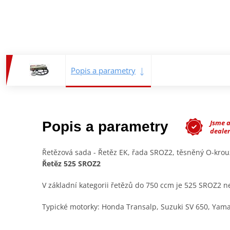
Popis a parametry
Jsme 
Popis a parametry
deale
Řetězová sada - Řetěz EK, řada SROZ2, těsněný O-kro
Řetěz 525 SROZ2
V základní kategorii řetězů do 750 ccm je 525 SROZ2 nej
Typické motorky: Honda Transalp, Suzuki SV 650, Yam