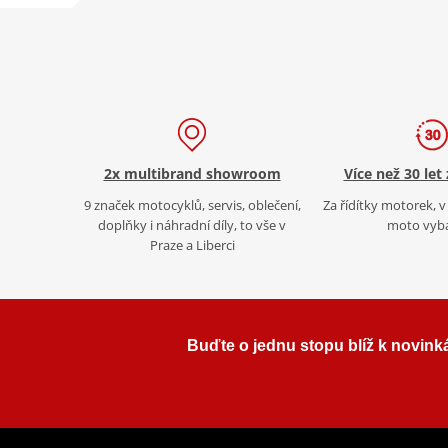
2x multibrand showroom
Více než 30 let
9 značek motocyklů, servis, oblečení,
Za řídítky motorek, v 
doplňky i náhradní díly, to vše v
moto vyb
Praze a Liberci
Buďte o jednu stopu blíž k novink