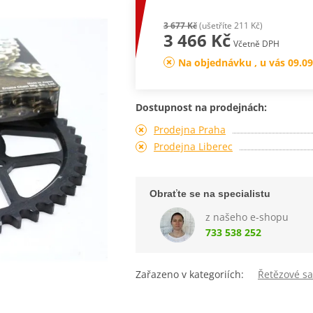
3 677 Kč
(ušetříte 211 Kč)
3 466 Kč
Včetně DPH
Na objednávku , u vás 09.09
Dostupnost na prodejnách:
Prodejna Praha
Prodejna Liberec
Obraťte se na specialistu
z našeho e-shopu
733 538 252
Zařazeno v kategoriích:
Řetězové s