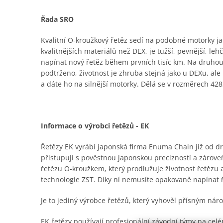
Řada SRO
Kvalitní O-kroužkový řetěz sedí na podobné motorky jak
kvalitnějších materiálů než DEX, je tužší, pevnější, le
napínat nový řetěz během prvních tisíc km. Na druhou
podtrženo, životnost je zhruba stejná jako u DEXu, al
a dáte ho na silnější motorky. Dělá se v rozměrech 428,
Informace o výrobci řetězů - EK
Řetězy EK vyrábí japonská firma Enuma Chain již od dru
přistupují s pověstnou japonskou precizností a zároveň
řetězu O-kroužkem, který prodlužuje životnost řetězu
technologie ZST. Díky ní nemusíte opakovaně napínat 
Je to jediný výrobce řetězů, který vyhověl přísným n
EK řetězy používají profesionální závodní týmy na ce