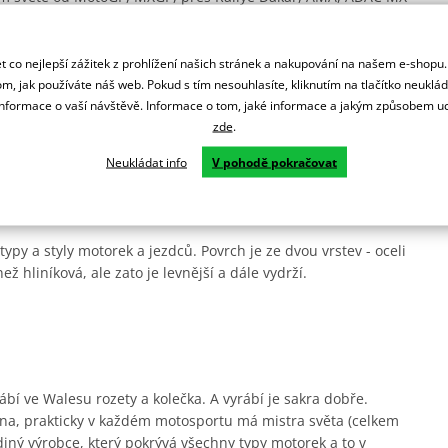
ní.
 co nejlepší zážitek z prohlížení našich stránek a nakupování na našem e-shopu
m, jak používáte náš web. Pokud s tím nesouhlasíte, kliknutím na tlačítko neuklá
formace o vaší návštěvě. Informace o tom, jaké informace a jakým způsobem
zde
.
rsprox zesílené zuby pro delší životnost a jsou odlehčená.
Neukládat info
V pohodě pokračovat
ady.
ypy a styly motorek a jezdců. Povrch je ze dvou vrstev - oceli
ež hliníková, ale zato je levnější a dále vydrží.
ábí ve Walesu rozety a kolečka. A vyrábí je sakra dobře.
na, prakticky v každém motosportu má mistra světa (celkem
diný výrobce, který pokrývá všechny typy motorek a to v