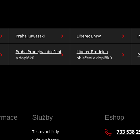
Praha Kawasaki
Liberec BMW
P
Praha Prodejna oblečení
Liberec Prodejna
P
a doplňků
oblečení a doplňků
ormace
Služby
Eshop
733 538 2
Testovací jízdy