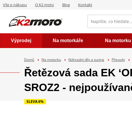
Vše o nákupu
O K2 moto
Blog
Kontakt
Výprodej
Na motorkáře
Na motorku
Domů
Na motorku
Náhradní díly a tuning
Převody
Řetězová sada EK ‘
SROZ2 - nejpoužívaně
SLEVA 6%