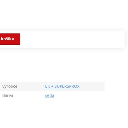
 košíku
Výrobce
EK + SUPERSPROX
Barva
šedá