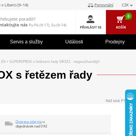
u
v Liberci (9–14)
Porovnání
CZK
0
třebujete poradit?
ntaktujte nás
Po-Pá (9-17), So (9-14)
PŘIHLÁSIT SE
KOŠÍK
Servis a služby
Události
Prodejny
 EK + SUPERSPROX s řetězem řady SROZ2 - nejpoužívanější
X s řetězem řady
Náš kód:
P104352
Doprava zdarma
u
objednávek nad 0 Kč