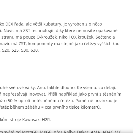
o DEX řada, ale větší kubatury. Je vyroben z o něco
hčí. Navíc má ZST technologii, díky které nemusíte opakovaně
 stranu má pouze O-kroužek, nikoli QX kroužek. Sečteno a
e navíc má ZST, komponenty má stejné jako řetězy vyšších řad
 520, 525, 530, 630.
hé světové války. Ano, takhle dlouho. Ke všemu, co dělají,
 nepřestávají inovovat. Přišli například jako první s těsněním
 až o 50 % oproti netěsněnému řetězu. Poměrně novinkou je i
řetěz během záběhu = cca prvního tisíce kilometrů.
árokům stroje Kawasaki H2R.
lém světě od MotoGP, MXGP, přes Rallye Dakar, AMA, ADAC MX