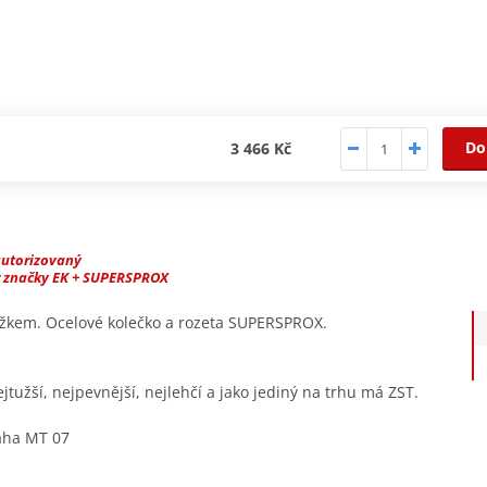
Do
3 466 Kč
autorizovaný
r značky EK + SUPERSPROX
užkem. Ocelové kolečko a rozeta SUPERSPROX.
tužší, nejpevnější, nejlehčí a jako jediný na trhu má ZST.
aha MT 07