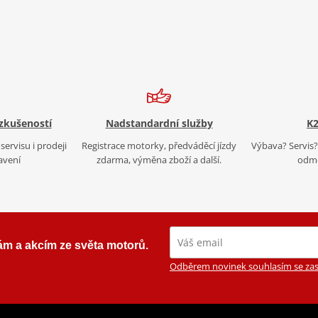
 zkušeností
Nadstandardní služby
K2
servisu i prodeji
Registrace motorky, předváděcí jízdy
Výbava? Servis? 
avení
zdarma, výměna zboží a další.
odmě
ám a akcím ze světa motorů.
Odběrem novinek souhlasím se zas