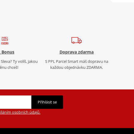
 Bonus
Doprava zdarma
Sleva? Ty volíš, jakou
S PPL Parcel Smart máš dopravu na
nu chceš!
každou objednávku ZDARMA.
Přihlásit se
íláním osobních údajů.