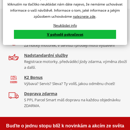
Jsme autorizovaný
kliknutím na tlačítko neukládat nám dáte najevo, že nemáme uchovávat
dealer značky EK + SUPERSPROX
informace o vaší návštěvě. Informace o tom, jaké informace a jakým
způsobem uchováváme
naleznete zde
.
2x multibrand showroom
Řetězová sada - Řetěz EK, řada SRO6, těsněný O-kroužkem.
9 značek motocyklů, servis, oblečení, doplňky i náhradní
Ocelové kolečko a rozeta SUPERSPROX.
Neukládat info
díly, to vše v Praze a Liberci
Řetěz 520 SRO6
V pohodě pokračovat
Více než 30 let zkušeností
V základní kategorii řetězů do 650 ccm je 520 SRO6 nejužší a tím
Za řídítky motorek, v servisu i prodeji moto vybavení
pádem je nejvhodnější pro úzká vodítka řetězů sportovních endur
nebo motokrosek. Je zároveň nejlehčí a nejpevnější a jako jediný
Nadstandardní služby
na trhu má ZST.
Registrace motorky, předváděcí jízdy zdarma, výměna zboží
a další.
Typické motorky:
Yamaha XT 600E, Suzuki DR 650, KTM LC4 640,
K2 Bonus
KTM 390 Duke, Honda CB 500 F, Yamaha R3
Výbava? Servis? Sleva? Ty volíš, jakou odměnu chceš!
Doprava zdarma
S PPL Parcel Smart máš dopravu na každou objednávku
Řada SRO
ZDARMA.
Kvalitní O-kroužkový řetěz sedí na podobné motorky jako DEX
řada, ale větší kubatury. Je vyroben z o něco kvalitnějších
Buďte o jednu stopu blíž k novinkám a akcím ze světa
materiálů než DEX, je tužší, pevnější, lehčí. Navíc má ZST