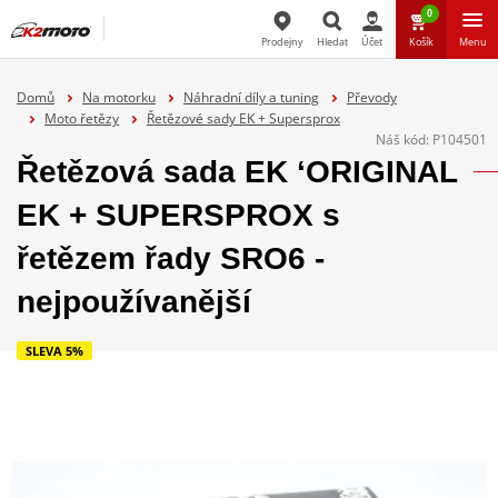
0
Prodejny
Hledat
Účet
Košík
Menu
Hledat
Domů
Na motorku
Náhradní díly a tuning
Převody
Moto řetězy
Řetězové sady EK + Supersprox
Náš kód:
P104501
Řetězová sada EK ‘ORIGINAL
EK + SUPERSPROX s
řetězem řady SRO6 -
nejpoužívanější
SLEVA 5%