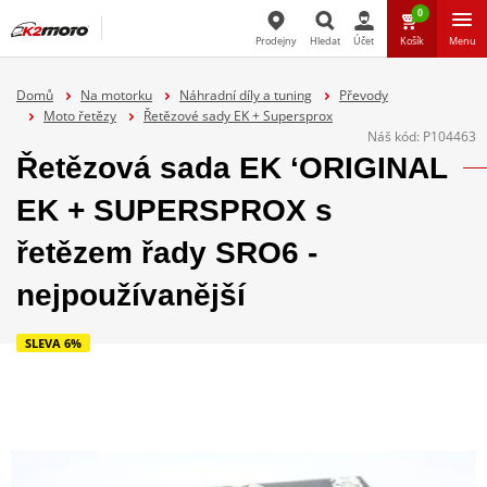
0
Prodejny
Hledat
Účet
Košík
Menu
Hledat
Domů
Na motorku
Náhradní díly a tuning
Převody
Moto řetězy
Řetězové sady EK + Supersprox
Náš kód:
P104463
Řetězová sada EK ‘ORIGINAL
EK + SUPERSPROX s
řetězem řady SRO6 -
nejpoužívanější
SLEVA 6%