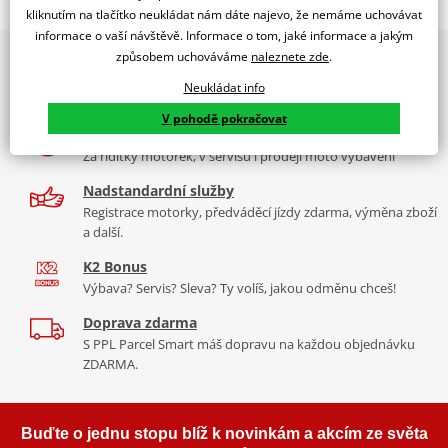
Jsme autorizovaný
kliknutím na tlačítko neukládat nám dáte najevo, že nemáme uchovávat
dealer značky EK + SUPERSPROX
informace o vaší návštěvě. Informace o tom, jaké informace a jakým
způsobem uchováváme
naleznete zde
.
2x multibrand showroom
Řetězová sada - Řetěz EK, řada SRO6, těsněný O-kroužkem.
9 značek motocyklů, servis, oblečení, doplňky i náhradní
Ocelové kolečko a rozeta SUPERSPROX.
Neukládat info
díly, to vše v Praze a Liberci
Řetěz 520 SRO6
V pohodě pokračovat
Více než 30 let zkušeností
V základní kategorii řetězů do 650 ccm je 520 SRO6 nejužší a tím
Za řídítky motorek, v servisu i prodeji moto vybavení
pádem je nejvhodnější pro úzká vodítka řetězů sportovních endur
nebo motokrosek. Je zároveň nejlehčí a nejpevnější a jako jediný
Nadstandardní služby
na trhu má ZST.
Registrace motorky, předváděcí jízdy zdarma, výměna zboží
a další.
Typické motorky:
Yamaha XT 600E, Suzuki DR 650, KTM LC4 640,
K2 Bonus
KTM 390 Duke, Honda CB 500 F, Yamaha R3
Výbava? Servis? Sleva? Ty volíš, jakou odměnu chceš!
Doprava zdarma
S PPL Parcel Smart máš dopravu na každou objednávku
Řada SRO
ZDARMA.
Kvalitní O-kroužkový řetěz sedí na podobné motorky jako DEX
řada, ale větší kubatury. Je vyroben z o něco kvalitnějších
Buďte o jednu stopu blíž k novinkám a akcím ze světa
materiálů než DEX, je tužší, pevnější, lehčí. Navíc má ZST