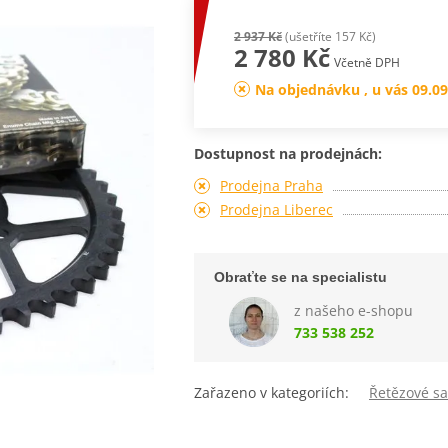
2 937 Kč
(ušetříte 157 Kč)
2 780 Kč
Včetně DPH
Na objednávku , u vás 09.09
Dostupnost na prodejnách:
Prodejna Praha
Prodejna Liberec
Obraťte se na specialistu
z našeho e-shopu
733 538 252
Zařazeno v kategoriích:
Řetězové s