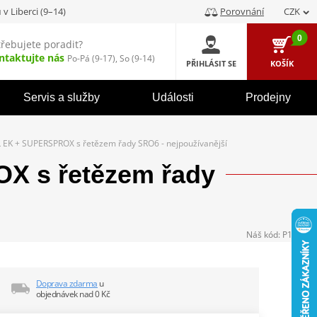
u
v Liberci (9–14)
Porovnání
CZK
0
třebujete poradit?
ntaktujte nás
Po-Pá (9-17), So (9-14)
PŘIHLÁSIT SE
KOŠÍK
Servis a služby
Události
Prodejny
 EK + SUPERSPROX s řetězem řady SRO6 - nejpoužívanější
X s řetězem řady
Náš kód:
P104448
Doprava zdarma
u
objednávek nad 0 Kč