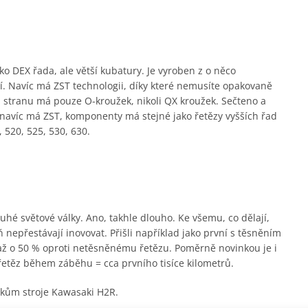
o DEX řada, ale větší kubatury. Je vyroben z o něco
hčí. Navíc má ZST technologii, díky které nemusíte opakovaně
 stranu má pouze O-kroužek, nikoli QX kroužek. Sečteno a
e navíc má ZST, komponenty má stejné jako řetězy vyšších řad
 520, 525, 530, 630.
hé světové války. Ano, takhle dlouho. Ke všemu, co dělají,
 nepřestávají inovovat. Přišli například jako první s těsněním
 až o 50 % oproti netěsněnému řetězu. Poměrně novinkou je i
řetěz během záběhu = cca prvního tisíce kilometrů.
árokům stroje Kawasaki H2R.