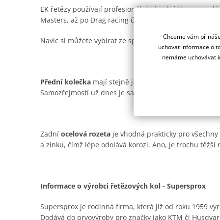
EK řetězy používají profesionální závodní týmy na ce
Masters, až po Drag racing či Road racing.
Chceme vám přinášet
Navíc si můžete vybírat ze spousty barevných provede
uchovat informace o to
nemáme uchovávat in
Přední kolečka
mají stejně jako ocelové rozety od Supe
Samozřejmostí už dnes je samočistící drážka pro offro
Zadní
ocelová rozeta
je vhodná prakticky pro všechny t
a zinku, čímž lépe odolává korozi. Ano, je trochu těžší n
Informace o výrobci řetězových kol - Supersprox
Supersprox je rodinná firma, která již od roku 1959 vyr
Dodává do prvovýroby pro značky jako KTM či Husqvar