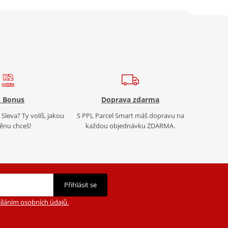
 Bonus
Doprava zdarma
Sleva? Ty volíš, jakou
S PPL Parcel Smart máš dopravu na
nu chceš!
každou objednávku ZDARMA.
Přihlásit se
íláním osobních údajů.