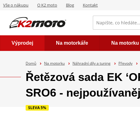
Vše o nákupu
O K2 moto
Blog
Kontakt
Výprodej
Na motorkáře
Na motorku
Domů
Na motorku
Náhradní díly a tuning
Převody
Řetězová sada EK ‘
SRO6 - nejpoužívaněj
SLEVA 5%