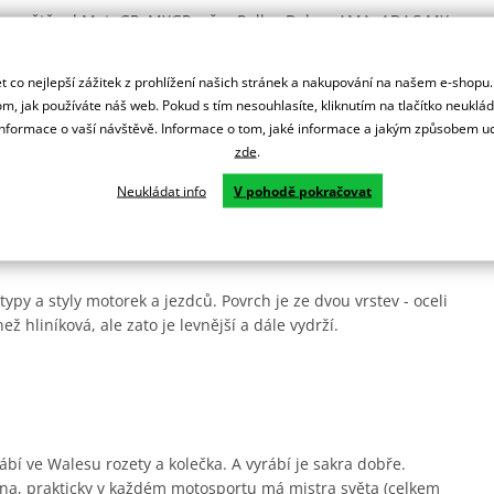
lém světě od MotoGP, MXGP, přes Rallye Dakar, AMA, ADAC MX
 co nejlepší zážitek z prohlížení našich stránek a nakupování na našem e-shopu
ní.
m, jak používáte náš web. Pokud s tím nesouhlasíte, kliknutím na tlačítko neuklá
formace o vaší návštěvě. Informace o tom, jaké informace a jakým způsobem
zde
.
rsprox zesílené zuby pro delší životnost a jsou odlehčená.
Neukládat info
V pohodě pokračovat
ady.
ypy a styly motorek a jezdců. Povrch je ze dvou vrstev - oceli
ež hliníková, ale zato je levnější a dále vydrží.
ábí ve Walesu rozety a kolečka. A vyrábí je sakra dobře.
na, prakticky v každém motosportu má mistra světa (celkem