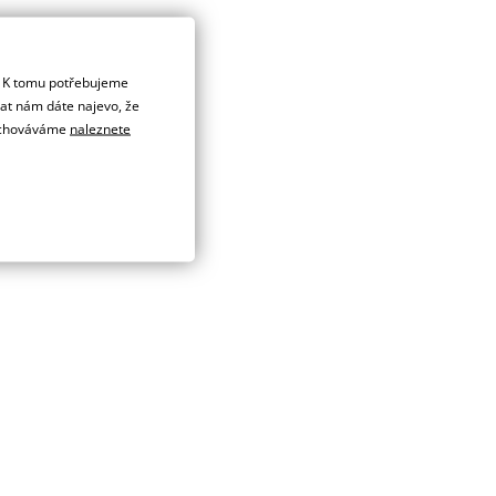
. K tomu potřebujeme
dat nám dáte najevo, že
 uchováváme
naleznete