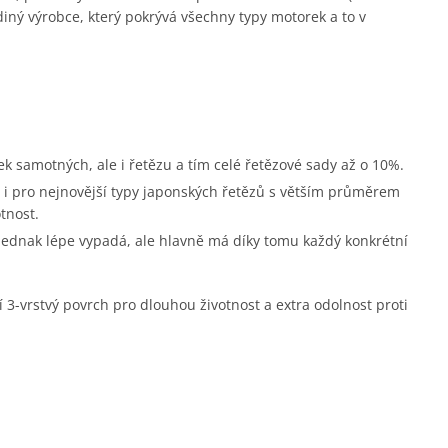
diný výrobce, který pokrývá všechny typy motorek a to v
ek samotných, ale i řetězu a tím celé řetězové sady až o 10%.
i pro nejnovější typy japonských řetězů s větším průměrem
tnost.
 jednak lépe vypadá, ale hlavně má díky tomu každý konkrétní
í 3-vrstvý povrch pro dlouhou životnost a extra odolnost proti