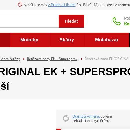
Navštivte nás
v Praze a Liberci
Po–Pá (9–18), a nově i
v sobot
Po
Hledat
Ko
Motorky
Skútry
Motobazar
Moto řetězy
Řetězové sady EK + Supersprox
Řetězová sada EK ‘ORIGINAL
ORIGINAL EK + SUPERSPRO
ší
Okamžitá výměna.
Co vám
nebude, ihned vyměníme.