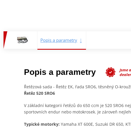
Popis a parametry
Jsme 
Popis a parametry
deale
Řetězová sada - Řetěz EK, řada SRO6, těsněný O-krou
Řetěz 520 SRO6
V základní kategorii řetězů do 650 ccm je 520 SRO6 ne
sportovních endur nebo motokrosek. Je zároveň nejlehč
Typické motorky:
Yamaha XT 600E, Suzuki DR 650, KT