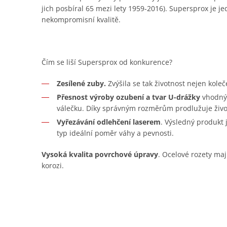
jich posbíral 65 mezi lety 1959-2016). Supersprox je je
nekompromisní kvalitě.
Čím se liší Supersprox od konkurence?
Zesílené zuby.
Zvýšila se tak životnost nejen koleč
Přesnost výroby ozubení a tvar U-drážky
vhodný 
válečku. Díky správným rozměrům prodlužuje živo
Vyřezávání odlehčení laserem
. Výsledný produkt
typ ideální poměr váhy a pevnosti.
Vysoká kvalita povrchové úpravy
. Ocelové rozety maj
korozi.