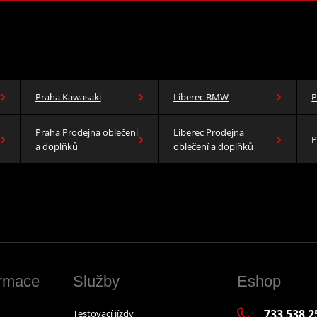
Praha Kawasaki
Liberec BMW
P
Praha Prodejna oblečení
Liberec Prodejna
P
a doplňků
oblečení a doplňků
ormace
Služby
Eshop
733 538 2
Testovací jízdy