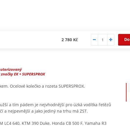
Do
2 780 Kč
autorizovaný
r značky EK + SUPERSPROX
žkem. Ocelové kolečko a rozeta SUPERSPROX.
južší a tím pádem je nejvhodnější pro úzká vodítka řetězů
í a nejpevnější a jako jediný na trhu má ZST.
M LC4 640, KTM 390 Duke, Honda CB 500 F, Yamaha R3