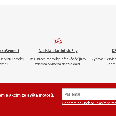
 zkušeností
Nadstandardní služby
K2
servisu i prodeji
Registrace motorky, předváděcí jízdy
Výbava? Servis? 
avení
zdarma, výměna zboží a další.
odmě
ám a akcím ze světa motorů.
Odběrem novinek souhlasím se zas