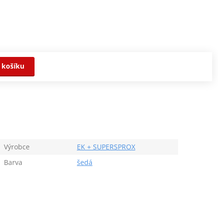
 košíku
Výrobce
EK + SUPERSPROX
Barva
šedá