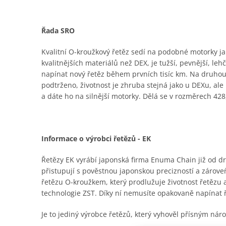
Řada SRO
Kvalitní O-kroužkový řetěz sedí na podobné motorky jak
kvalitnějších materiálů než DEX, je tužší, pevnější, le
napínat nový řetěz během prvních tisíc km. Na druhou
podtrženo, životnost je zhruba stejná jako u DEXu, al
a dáte ho na silnější motorky. Dělá se v rozměrech 428,
Informace o výrobci řetězů - EK
Řetězy EK vyrábí japonská firma Enuma Chain již od dru
přistupují s pověstnou japonskou precizností a zároveň
řetězu O-kroužkem, který prodlužuje životnost řetězu
technologie ZST. Díky ní nemusíte opakovaně napínat 
Je to jediný výrobce řetězů, který vyhověl přísným n