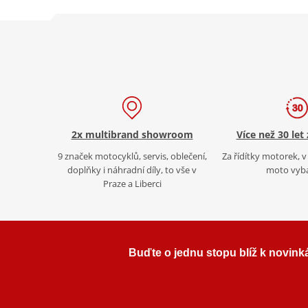
2x multibrand showroom
Více než 30 let
9 značek motocyklů, servis, oblečení,
Za řídítky motorek, v 
doplňky i náhradní díly, to vše v
moto vyb
Praze a Liberci
Buďte o jednu stopu blíž k novink