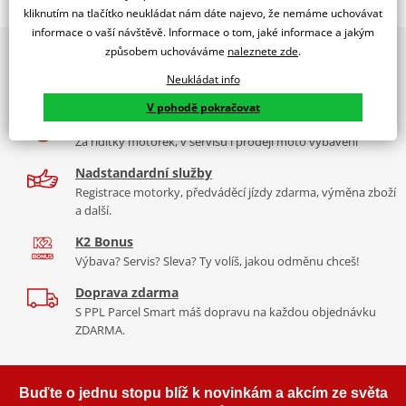
Jsme autorizovaný
kliknutím na tlačítko neukládat nám dáte najevo, že nemáme uchovávat
dealer značky EK + SUPERSPROX
informace o vaší návštěvě. Informace o tom, jaké informace a jakým
způsobem uchováváme
naleznete zde
.
2x multibrand showroom
Řetězová sada - Řetěz EK, řada SRO6, těsněný O-kroužkem.
9 značek motocyklů, servis, oblečení, doplňky i náhradní
Ocelové kolečko a rozeta SUPERSPROX.
Neukládat info
díly, to vše v Praze a Liberci
Řetěz 520 SRO6
V pohodě pokračovat
Více než 30 let zkušeností
V základní kategorii řetězů do 650 ccm je 520 SRO6 nejužší a tím
Za řídítky motorek, v servisu i prodeji moto vybavení
pádem je nejvhodnější pro úzká vodítka řetězů sportovních endur
nebo motokrosek. Je zároveň nejlehčí a nejpevnější a jako jediný
Nadstandardní služby
na trhu má ZST.
Registrace motorky, předváděcí jízdy zdarma, výměna zboží
a další.
Typické motorky:
Yamaha XT 600E, Suzuki DR 650, KTM LC4 640,
K2 Bonus
KTM 390 Duke, Honda CB 500 F, Yamaha R3
Výbava? Servis? Sleva? Ty volíš, jakou odměnu chceš!
Doprava zdarma
S PPL Parcel Smart máš dopravu na každou objednávku
Řada SRO
ZDARMA.
Kvalitní O-kroužkový řetěz sedí na podobné motorky jako DEX
řada, ale větší kubatury. Je vyroben z o něco kvalitnějších
Buďte o jednu stopu blíž k novinkám a akcím ze světa
materiálů než DEX, je tužší, pevnější, lehčí. Navíc má ZST