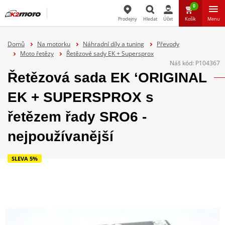
0
Prodejny
Hledat
Účet
Košík
Menu
Hledat
Domů
Na motorku
Náhradní díly a tuning
Převody
Moto řetězy
Řetězové sady EK + Supersprox
Náš kód:
P104367
Řetězová sada EK ‘ORIGINAL
EK + SUPERSPROX s
řetězem řady SRO6 -
nejpoužívanější
SLEVA 5%