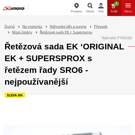
0
Prodejny
Hledat
Účet
Košík
Menu
Hledat
Domů
Na motorku
Náhradní díly a tuning
Převody
Moto řetězy
Řetězové sady EK + Supersprox
Náš kód:
P104242
Řetězová sada EK ‘ORIGINAL
EK + SUPERSPROX s
řetězem řady SRO6 -
nejpoužívanější
SLEVA 6%