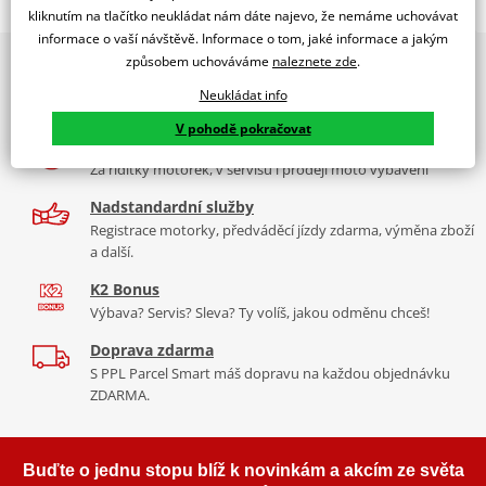
Jsme autorizovaný
kliknutím na tlačítko neukládat nám dáte najevo, že nemáme uchovávat
dealer značky EK + SUPERSPROX
informace o vaší návštěvě. Informace o tom, jaké informace a jakým
způsobem uchováváme
naleznete zde
.
2x multibrand showroom
Řetězová sada - Řetěz EK, řada SRO6, těsněný O-kroužkem.
9 značek motocyklů, servis, oblečení, doplňky i náhradní
Ocelové kolečko a rozeta SUPERSPROX.
Neukládat info
díly, to vše v Praze a Liberci
Řetěz 520 SRO6
V pohodě pokračovat
Více než 30 let zkušeností
V základní kategorii řetězů do 650 ccm je 520 SRO6 nejužší a tím
Za řídítky motorek, v servisu i prodeji moto vybavení
pádem je nejvhodnější pro úzká vodítka řetězů sportovních endur
nebo motokrosek. Je zároveň nejlehčí a nejpevnější a jako jediný
Nadstandardní služby
na trhu má ZST.
Registrace motorky, předváděcí jízdy zdarma, výměna zboží
a další.
Typické motorky:
Yamaha XT 600E, Suzuki DR 650, KTM LC4 640,
K2 Bonus
KTM 390 Duke, Honda CB 500 F, Yamaha R3
Výbava? Servis? Sleva? Ty volíš, jakou odměnu chceš!
Doprava zdarma
S PPL Parcel Smart máš dopravu na každou objednávku
Řada SRO
ZDARMA.
Kvalitní O-kroužkový řetěz sedí na podobné motorky jako DEX
řada, ale větší kubatury. Je vyroben z o něco kvalitnějších
Buďte o jednu stopu blíž k novinkám a akcím ze světa
materiálů než DEX, je tužší, pevnější, lehčí. Navíc má ZST